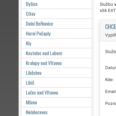
Byšice
Službu
sítě EX
Cítov
Dolní Beřkovice
CHCE
Horní Počaply
Vyplň
Kly
Služb
Kostelec nad Labem
Kralupy nad Vltavou
Datu
Liběchov
Kde
Libiš
Lužec nad Vltavou
Email
Mšeno
Pozn
Nelahozeves