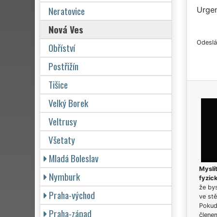
Neratovice
Urgen
Nová Ves
Odeslá
Obříství
Postřižín
Tišice
Velký Borek
Veltrusy
Všetaty
Mladá Boleslav
Myslít
Nymburk
fyzic
že bys
Praha-východ
ve stě
Pokud 
Praha-západ
člene