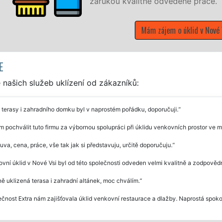
E
našich služeb uklízení od zákazníků:
 terasy i zahradního domku byl v naprostém pořádku, doporučuji.
 pochválit tuto firmu za výbornou spolupráci při úklidu venkovních prostor ve 
va, cena, práce, vše tak jak si představuju, určitě doporučuju.
vní úklid v Nové Vsi byl od této společnosti odveden velmi kvalitně a zodpověd
ě uklizená terasa i zahradní altánek, moc chválím.
čnost Extra nám zajišťovala úklid venkovní restaurace a dlažby. Naprostá spok