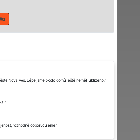
Mám zájem o úklidové služby v Nové Vsi
městě Nová Ves. Lépe jsme okolo domů ještě neměli uklizeno.
ně.
ojenost, rozhodně doporučujeme.