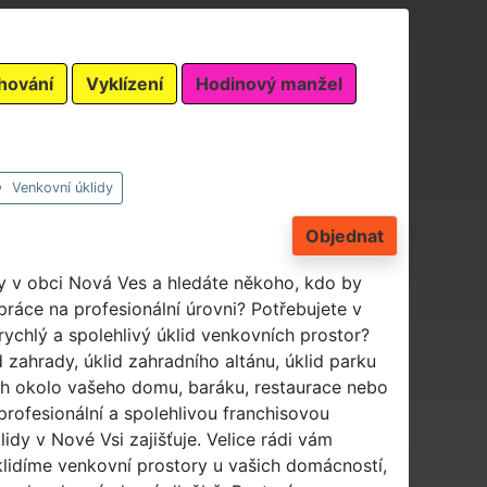
hování
Vyklízení
Hodinový manžel
Venkovní úklidy
Objednat
dy v obci Nová Ves a hledáte někoho, kdo by
práce na profesionální úrovni? Potřebujete v
 rychlý a spolehlivý úklid venkovních prostor?
id zahrady, úklid zahradního altánu, úklid parku
ch okolo vašeho domu, baráku, restaurace nebo
profesionální a spolehlivou franchisovou
idy v Nové Vsi zajišťuje. Velice rádi vám
klidíme venkovní prostory u vašich domácností,