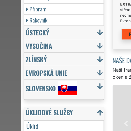
EXTR
Příbram
stěhov
neome
Rakovník
Evrops
ÚSTECKÝ
VYSOČINA
ZLÍNSKÝ
NAŠE D
Naši fra
EVROPSKÁ UNIE
oken a ž
SLOVENSKO
ÚKLID A ÚKLIDOVÉ SLUŽBY NO
Franchisová síť EXTRA UKLÍZENÍ zajišťu
ÚKLIDOVÉ SLUŽBY
profesionální, kvalitní, ale levný úklid p
Poskytujeme náš servis 24 hodin denně,
Úklid
víkendů či státních svátků. Uklidíme vš