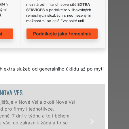
jte v
mezinárodní franchisové sítě
EXTRA
nými
SERVICES
a podnikejte v libovolných
i.
řemeslných službách s neomezenými
možnostmi po celé Evropské unii.
í
Podnikejte jako řemeslník
h extra služeb od generálního úklidu až po mytí
ÚKLIDOVÁ SLUŽBA A ČINNOSTI NOV
Naše společnost EXTRA UKLÍZENÍ poskytu
profesionální úklidové služby NON-STOP.
nabízíme pro všechny obchodní společnosti
domácnosti v celém Středočeském kraji s j