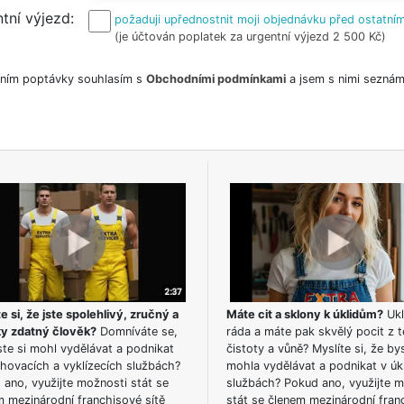
tní výjezd
požaduji upřednostnit moji objednávku před ostatním
(je účtován poplatek za urgentní výjezd 2 500 Kč)
ním poptávky souhlasím s
Obchodními podmínkami
a jsem s nimi seznám
e si, že jste spolehlivý, zručný a
Máte cit a sklony k úklidům?
Ukl
ky zdatný člověk?
Domníváte se,
ráda a máte pak skvělý pocit z t
te si mohl vydělávat a podnikat
čistoty a vůně? Myslíte si, že by
hovacích a vyklízecích službách?
mohla vydělávat a podnikat v úk
ano, využijte možnosti stát se
službách? Pokud ano, využijte 
m mezinárodní franchisové sítě
stát se členem mezinárodní fran