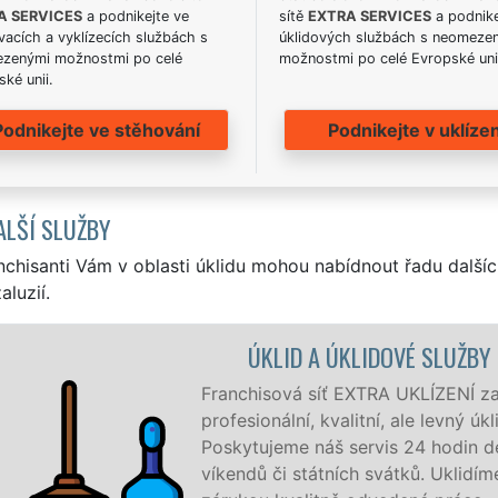
A SERVICES
a podnikejte ve
sítě
EXTRA SERVICES
a podnike
acích a vyklízecích službách s
úklidových službách s neomeze
zenými možnostmi po celé
možnostmi po celé Evropské uni
ké unii.
Podnikejte ve stěhování
Podnikejte v uklízen
ALŠÍ SLUŽBY
nchisanti Vám v oblasti úklidu mohou nabídnout řadu dalšíc
aluzií.
VÁ VES
je v Nové Vsi a okolí Nové Vsi
ro firmy i jednotlivce.
 7 dní v týdnu a to i během
e, co zákazník žádá a to se