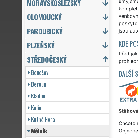
MORAVSKOSLEZSKÝ
umyjeme 
komplet
OLOMOUCKÝ
venkovní
poskytov
PARDUBICKÝ
jsou au
KDE PO
PLZEŇSKÝ
Před ja
STŘEDOČESKÝ
prohlédn
Benešov
DALŠÍ 
Beroun
Kladno
Kolín
Stěhová
Kutná Hora
Chcete 
Mělník
Objedne