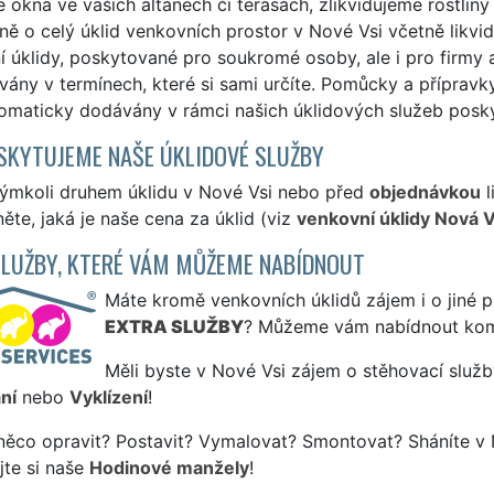
okna ve vašich altánech či terasách, zlikvidujeme rostlin
ně o celý úklid venkovních prostor v Nové Vsi včetně likv
 úklidy, poskytované pro soukromé osoby, ale i pro firmy a
ány v termínech, které si sami určíte. Pomůcky a přípravk
tomaticky dodávány v rámci našich úklidových služeb posk
SKYTUJEME NAŠE ÚKLIDOVÉ SLUŽBY
kýmkoli druhem úklidu v Nové Vsi nebo před
objednávkou
l
ěte, jaká je naše cena za úklid (viz
venkovní úklidy Nová 
SLUŽBY, KTERÉ VÁM MŮŽEME NABÍDNOUT
Máte kromě venkovních úklidů zájem i o jiné p
EXTRA SLUŽBY
? Můžeme vám nabídnout kom
Měli byste v Nové Vsi zájem o stěhovací služb
ní
nebo
Vyklízení
!
něco opravit? Postavit? Vymalovat? Smontovat? Sháníte v 
jte si naše
Hodinové manžely
!