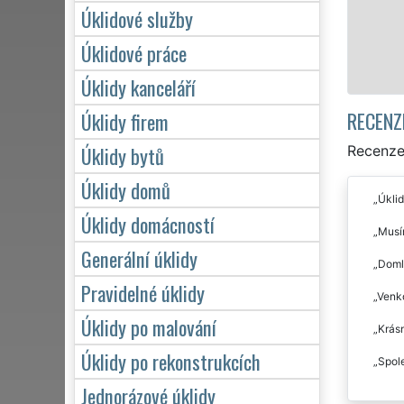
zárukou kvalitně odvedené práce.
Úklidové služby
Úklidové práce
Mám zájem o úklid v Nové Vsi
Úklidy kanceláří
RECENZ
Úklidy firem
Úklidy bytů
Recenze 
Úklidy domů
Úklid
Úklidy domácností
Musím
Generální úklidy
Domlu
Pravidelné úklidy
Venko
Úklidy po malování
Krásn
Úklidy po rekonstrukcích
Spole
Jednorázové úklidy