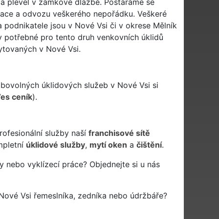
y a plevel v zámkové dlažbě. Postaráme se
idace a odvozu veškerého nepořádku. Veškeré
 podnikatele jsou v Nové Vsi či v okrese Mělník
y potřebné pro tento druh venkovních úklidů
ytovaných v Nové Vsi.
ibovolných úklidových služeb v Nové Vsi si
Ves ceník
).
rofesionální služby naší
franchisové sítě
pletní
úklidové služby
,
mytí oken
a
čištění
.
y nebo vyklízecí práce? Objednejte si u nás
Nové Vsi řemeslníka, zedníka nebo údržbáře?