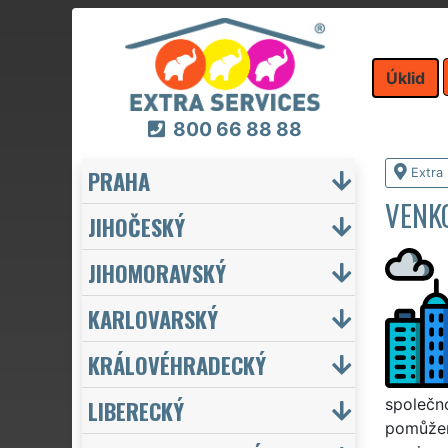
Úklid
800 66 88 88
PRAHA
Extra 
VENKO
JIHOČESKÝ
JIHOMORAVSKÝ
KARLOVARSKÝ
KRÁLOVÉHRADECKÝ
LIBERECKÝ
společn
pomůžeme