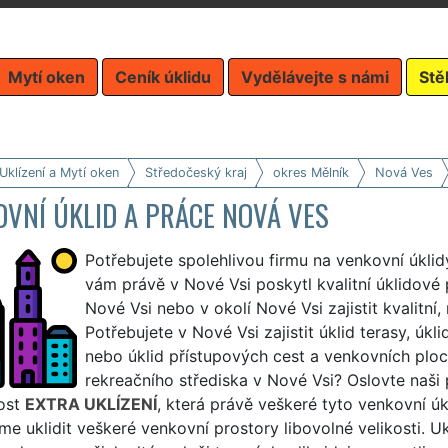
Mytí oken
Ceník úklidu
Vydělávejte s námi
Stě
Uklízení a Mytí oken
Středočeský kraj
okres Mělník
Nová Ves
VNÍ ÚKLID A PRÁCE NOVÁ VES
Potřebujete spolehlivou firmu na venkovní úkli
vám právě v Nové Vsi poskytl kvalitní úklidové 
Nové Vsi nebo v okolí Nové Vsi zajistit kvalitní,
Potřebujete v Nové Vsi zajistit úklid terasy, úkl
nebo úklid přístupových cest a venkovních plo
rekreačního střediska v Nové Vsi? Oslovte naši 
ost
EXTRA UKLÍZENÍ
, která právě veškeré tyto venkovní úkl
 uklidit veškeré venkovní prostory libovolné velikosti. U