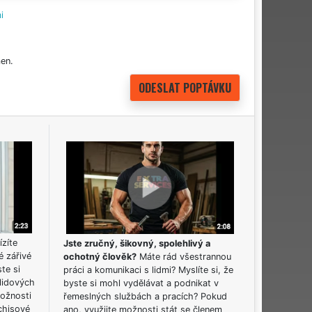
i
en.
ízíte
Jste zručný, šikovný, spolehlivý a
é zářivé
ochotný člověk?
Máte rád všestrannou
ste si
práci a komunikaci s lidmi? Myslíte si, že
lidových
byste si mohl vydělávat a podnikat v
možnosti
řemeslných službách a pracích? Pokud
chisové
ano, využijte možnosti stát se členem