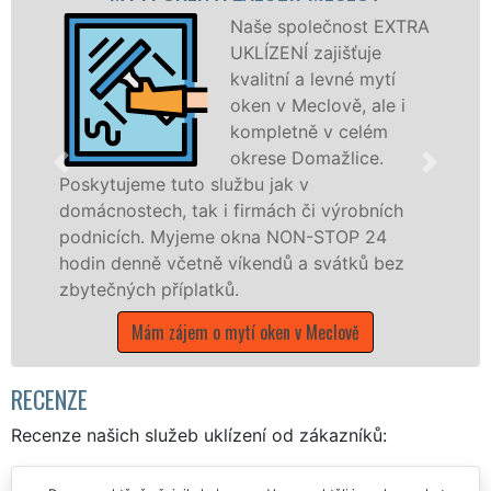
Naše společnost EXTRA
UKLÍZENÍ zajišťuje
kvalitní a levné mytí
oken v Meclově, ale i
kompletně v celém
okrese Domažlice.
tujeme tuto službu jak v
Poskytuj
nostech, tak i firmách či výrobních
po celém
cích. Myjeme okna NON-STOP 24
franchis
 denně včetně víkendů a svátků bez
UKLÍZENÍ
čných příplatků.
státních 
Mám zájem o mytí oken v Meclově
Mám 
RECENZE
Recenze našich služeb uklízení od zákazníků: