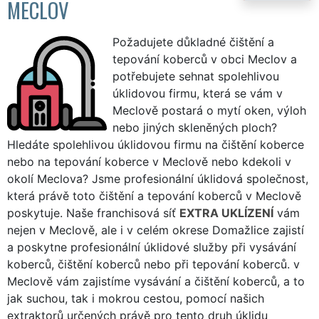
MECLOV
Požadujete důkladné čištění a
tepování koberců v obci Meclov a
potřebujete sehnat spolehlivou
úklidovou firmu, která se vám v
Meclově postará o mytí oken, výloh
nebo jiných skleněných ploch?
Hledáte spolehlivou úklidovou firmu na čištění koberce
nebo na tepování koberce v Meclově nebo kdekoli v
okolí Meclova? Jsme profesionální úklidová společnost,
která právě toto čištění a tepování koberců v Meclově
poskytuje. Naše franchisová síť
EXTRA UKLÍZENÍ
vám
nejen v Meclově, ale i v celém okrese Domažlice zajistí
a poskytne profesionální úklidové služby při vysávání
koberců, čištění koberců nebo při tepování koberců. v
Meclově vám zajistíme vysávání a čištění koberců, a to
jak suchou, tak i mokrou cestou, pomocí našich
extraktorů určených právě pro tento druh úklidu