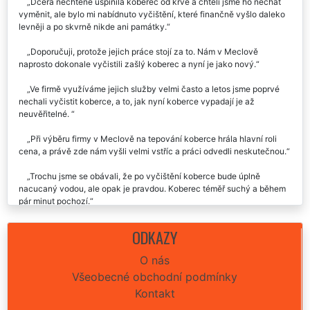
Dcera nechtěně ušpinila koberec od krve a chtěli jsme ho nechat
vyměnit, ale bylo mi nabídnuto vyčištění, které finančně vyšlo daleko
levněji a po skvrně nikde ani památky.
Doporučuji, protože jejich práce stojí za to. Nám v Meclově
naprosto dokonale vyčistili zašlý koberec a nyní je jako nový.
Ve firmě využíváme jejich služby velmi často a letos jsme poprvé
nechali vyčistit koberce, a to, jak nyní koberce vypadají je až
neuvěřitelné.
Při výběru firmy v Meclově na tepování koberce hrála hlavní roli
cena, a právě zde nám vyšli velmi vstříc a práci odvedli neskutečnou.
Trochu jsme se obávali, že po vyčištění koberce bude úplně
nacucaný vodou, ale opak je pravdou. Koberec téměř suchý a během
pár minut pochozí.
Moc děkujeme za vyčištění. Koberec bychom jinak vyhodili.
ODKAZY
Skvěle vyčištěný flek a celý byt nám krásně voní.
O nás
Všeobecné obchodní podmínky
Kontakt