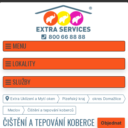
800 66 88 88
MENU
LOKALITY
SLUŽBY
Extra Uklízení a Mytí oken
Plzeňský kraj
okres Domažlice
Meclov
Čištění a tepování koberců
ČIŠTĚNÍ A TEPOVÁNÍ KOBERCE
Objednat