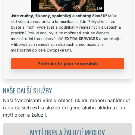
Jste zručný, šikovný, spolehlivý a ochotný člověk?
Máte
rád všestrannou práci a komunikaci s lidmi? Myslíte si, že
byste si mohl vydělávat a podnikat v řemeslných službách a
pracích? Pokud ano, využijte možnosti stát se členem
mezinárodní franchisové sítě
EXTRA SERVICES
a podnikejte
v libovolných řemeslných službách s neomezenými
možnostmi po celé Evropské unii.
Podnikejte jako řemeslník
NAŠE DALŠÍ SLUŽBY
Naši franchisanti Vám v oblasti úklidu mohou nabídnout
řadu dalších extra služeb od generálního úklidu až po
mytí oken a žaluzií.
MYTÍ OKEN A ŽALUZIÍ MECLOV
MYTÍ O