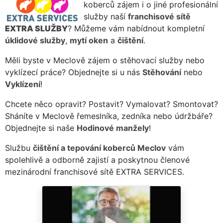
koberců zájem i o jiné profesionální
služby naší
franchisové sítě
EXTRA SLUŽBY
? Můžeme vám nabídnout kompletní
úklidové služby
,
mytí oken
a
čištění
.
Měli byste v Meclově zájem o stěhovací služby nebo
vyklízecí práce? Objednejte si u nás
Stěhování
nebo
Vyklízení
!
Chcete něco opravit? Postavit? Vymalovat? Smontovat?
Sháníte v Meclově řemeslníka, zedníka nebo údržbáře?
Objednejte si naše
Hodinové manžely
!
Službu
čištění a tepování koberců Meclov
vám
spolehlivě a odborně zajistí a poskytnou členové
mezinárodní franchisové sítě EXTRA SERVICES.