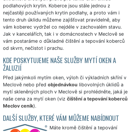
podlahových krytin. Koberce jsou stále jednou z
nejčastěji používaných krytin podlahy, a proto vám i
tento druh úklidu můžeme zajišťovat pravidelně, aby
vám koberec vydržel co nejdéle v zachovalém stavu.
Jak v kancelářích, tak i v domácnostech v Meclově se
vám postaráme o důkladné čištění a tepování koberců
od skvrn, nečistot i prachu.
KDE POSKYTUJEME NAŠE SLUŽBY MYTÍ OKEN A
ŽALUZIÍ
Před jakýmkoli mytím oken, výloh či výkladních skříní v
Meclově nebo před
objednávkou
libovolných úklidů a
mytí skleněných ploch v Meclově si prohlédněte, jaká je
naše cena za mytí oken (viz
čištění a tepování koberců
Meclov ceník
).
DALŠÍ SLUŽBY, KTERÉ VÁM MŮŽEME NABÍDNOUT
Máte kromě čištění a tepování