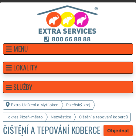
800 66 88 88
MENU
LOKALITY
SLUŽBY
Extra Uklízení a Mytí oken
Plzeňský kraj
okres Plzeň-město
Nezvěstice
Čištění a tepování koberců
ČIŠTĚNÍ A TEPOVÁNÍ KOBERCE
Objednat