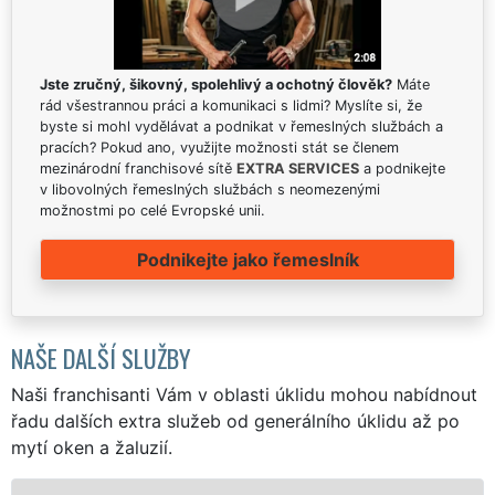
Jste zručný, šikovný, spolehlivý a ochotný člověk?
Máte
rád všestrannou práci a komunikaci s lidmi? Myslíte si, že
byste si mohl vydělávat a podnikat v řemeslných službách a
pracích? Pokud ano, využijte možnosti stát se členem
mezinárodní franchisové sítě
EXTRA SERVICES
a podnikejte
v libovolných řemeslných službách s neomezenými
možnostmi po celé Evropské unii.
Podnikejte jako řemeslník
NAŠE DALŠÍ SLUŽBY
Naši franchisanti Vám v oblasti úklidu mohou nabídnout
řadu dalších extra služeb od generálního úklidu až po
mytí oken a žaluzií.