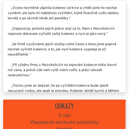
Recenze našich služeb uklízení od zákazníků:
Dcera nechtěně ušpinila koberec od krve a chtěli jsme ho nechat
vyměnit, ale bylo mi nabídnuto vyčištění, které finančně vyšlo daleko
levněji a po skvrně nikde ani památky.
Doporučuji, protože jejich práce stojí za to. Nám v Nezvěsticích
naprosto dokonale vyčistili zašlý koberec a nyní je jako nový.
Ve firmě využíváme jejich služby velmi často a letos jsme poprvé
nechali vyčistit koberce, a to, jak nyní koberce vypadají je až
neuvěřitelné.
Při výběru firmy v Nezvěsticích na tepování koberce hrála hlavní
roli cena, a právě zde nám vyšli velmi vstříc a práci odvedli
neskutečnou.
Trochu jsme se obávali, že po vyčištění koberce bude úplně
nacucaný vodou, ale opak je pravdou. Koberec téměř suchý a během
pár minut pochozí.
ODKAZY
Moc děkujeme za vyčištění. Koberec bychom jinak vyhodili.