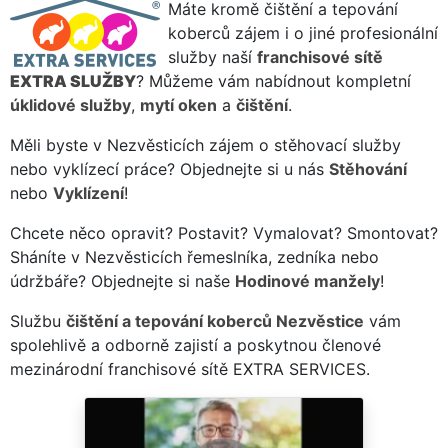
Máte kromě čištění a tepování
koberců zájem i o jiné profesionální
služby naší
franchisové sítě
EXTRA SLUŽBY
? Můžeme vám nabídnout kompletní
úklidové služby
,
mytí oken
a
čištění
.
Měli byste v Nezvěsticích zájem o stěhovací služby
nebo vyklízecí práce? Objednejte si u nás
Stěhování
nebo
Vyklízení
!
Chcete něco opravit? Postavit? Vymalovat? Smontovat?
Sháníte v Nezvěsticích řemeslníka, zedníka nebo
údržbáře? Objednejte si naše
Hodinové manžely
!
Službu
čištění a tepování koberců Nezvěstice
vám
spolehlivě a odborně zajistí a poskytnou členové
mezinárodní franchisové sítě EXTRA SERVICES.