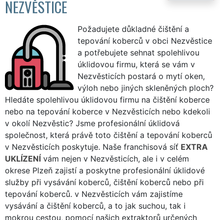
NEZVĚSTICE
Požadujete důkladné čištění a
tepování koberců v obci Nezvěstice
a potřebujete sehnat spolehlivou
úklidovou firmu, která se vám v
Nezvěsticích postará o mytí oken,
výloh nebo jiných skleněných ploch?
Hledáte spolehlivou úklidovou firmu na čištění koberce
nebo na tepování koberce v Nezvěsticích nebo kdekoli
v okolí Nezvěstic? Jsme profesionální úklidová
společnost, která právě toto čištění a tepování koberců
v Nezvěsticích poskytuje. Naše franchisová síť
EXTRA
UKLÍZENÍ
vám nejen v Nezvěsticích, ale i v celém
okrese Plzeň zajistí a poskytne profesionální úklidové
služby při vysávání koberců, čištění koberců nebo při
tepování koberců. v Nezvěsticích vám zajistíme
vysávání a čištění koberců, a to jak suchou, tak i
mokrou cestou, pomocí našich extraktorů určených