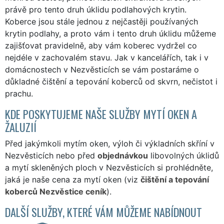
právě pro tento druh úklidu podlahových krytin.
Koberce jsou stále jednou z nejčastěji používaných
krytin podlahy, a proto vám i tento druh úklidu můžeme
zajišťovat pravidelně, aby vám koberec vydržel co
nejdéle v zachovalém stavu. Jak v kancelářích, tak i v
domácnostech v Nezvěsticích se vám postaráme o
důkladné čištění a tepování koberců od skvrn, nečistot i
prachu.
KDE POSKYTUJEME NAŠE SLUŽBY MYTÍ OKEN A
ŽALUZIÍ
Před jakýmkoli mytím oken, výloh či výkladních skříní v
Nezvěsticích nebo před
objednávkou
libovolných úklidů
a mytí skleněných ploch v Nezvěsticích si prohlédněte,
jaká je naše cena za mytí oken (viz
čištění a tepování
koberců Nezvěstice ceník
).
DALŠÍ SLUŽBY, KTERÉ VÁM MŮŽEME NABÍDNOUT