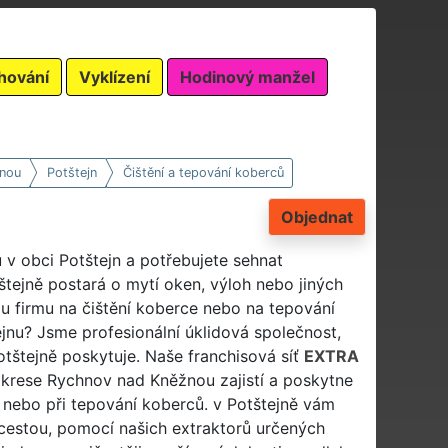
hování
Vyklízení
Hodinový manžel
nou
Potštejn
Čištění a tepování koberců
Objednat
 v obci Potštejn a potřebujete sehnat
štejně postará o mytí oken, výloh nebo jiných
u firmu na čištění koberce nebo na tepování
ejnu? Jsme profesionální úklidová společnost,
otštejně poskytuje. Naše franchisová síť
EXTRA
okrese Rychnov nad Kněžnou zajistí a poskytne
ů nebo při tepování koberců. v Potštejně vám
u cestou, pomocí našich extraktorů určených