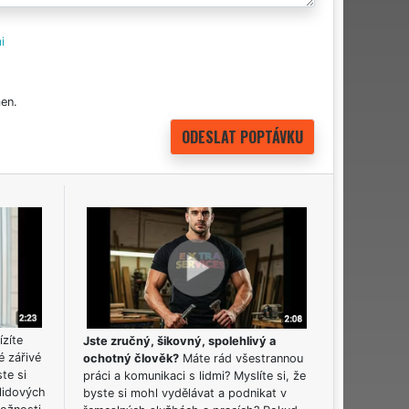
i
en.
ízíte
Jste zručný, šikovný, spolehlivý a
é zářivé
ochotný člověk?
Máte rád všestrannou
ste si
práci a komunikaci s lidmi? Myslíte si, že
lidových
byste si mohl vydělávat a podnikat v