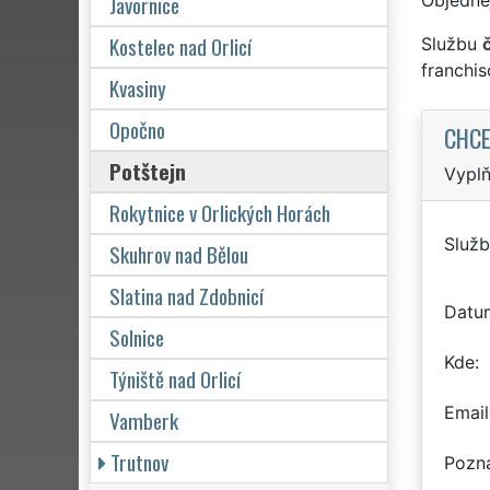
Javornice
Kostelec nad Orlicí
Službu
franchi
Kvasiny
Opočno
CHCE
Potštejn
Vyplň
Rokytnice v Orlických Horách
Služb
Skuhrov nad Bělou
Slatina nad Zdobnicí
Datu
Solnice
Kde
Týniště nad Orlicí
Email
Vamberk
Trutnov
Pozn