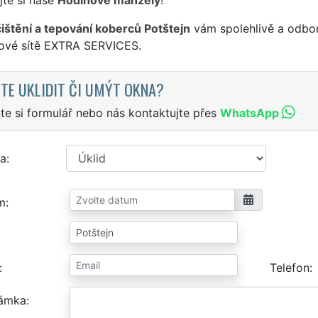
čištění a tepování koberců Potštejn
vám spolehlivě a odbor
sové sítě EXTRA SERVICES.
TE UKLIDIT ČI UMÝT OKNA?
te si formulář nebo nás kontaktujte přes
WhatsApp
a
m
Telefon
ámka