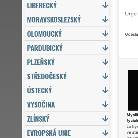
LIBERECKÝ
Urgen
MORAVSKOSLEZSKÝ
OLOMOUCKÝ
Odeslá
PARDUBICKÝ
PLZEŇSKÝ
STŘEDOČESKÝ
ÚSTECKÝ
VYSOČINA
Myslít
ZLÍNSKÝ
fyzic
že bys
EVROPSKÁ UNIE
ve stě