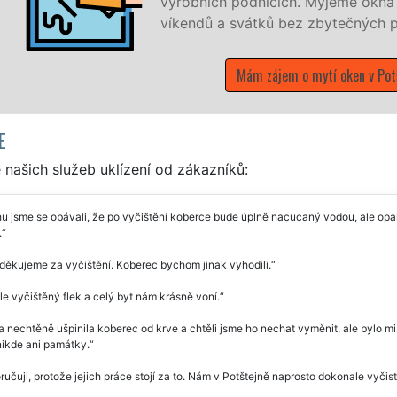
výrobních podnicích. Myjeme okna N
víkendů a svátků bez zbytečných příp
Mám zájem o mytí oken v Potšte
E
našich služeb uklízení od zákazníků:
u jsme se obávali, že po vyčištění koberce bude úplně nacucaný vodou, ale op
.
ěkujeme za vyčištění. Koberec bychom jinak vyhodili.
e vyčištěný flek a celý byt nám krásně voní.
 nechtěně ušpinila koberec od krve a chtěli jsme ho nechat vyměnit, ale bylo mi 
nikde ani památky.
učuji, protože jejich práce stojí za to. Nám v Potštejně naprosto dokonale vyčisti