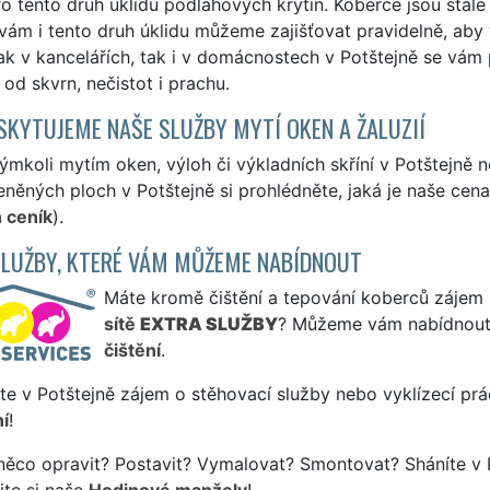
o tento druh úklidu podlahových krytin. Koberce jsou stále
vám i tento druh úklidu můžeme zajišťovat pravidelně, ab
ak v kancelářích, tak i v domácnostech v Potštejně se vám
od skvrn, nečistot i prachu.
SKYTUJEME NAŠE SLUŽBY MYTÍ OKEN A ŽALUZIÍ
ýmkoli mytím oken, výloh či výkladních skříní v Potštejně
eněných ploch v Potštejně si prohlédněte, jaká je naše cen
 ceník
).
SLUŽBY, KTERÉ VÁM MŮŽEME NABÍDNOUT
Máte kromě čištění a tepování koberců zájem i 
sítě
EXTRA SLUŽBY
? Můžeme vám nabídnout
čištění
.
te v Potštejně zájem o stěhovací služby nebo vyklízecí prá
í
!
něco opravit? Postavit? Vymalovat? Smontovat? Sháníte v 
jte si naše
Hodinové manžely
!