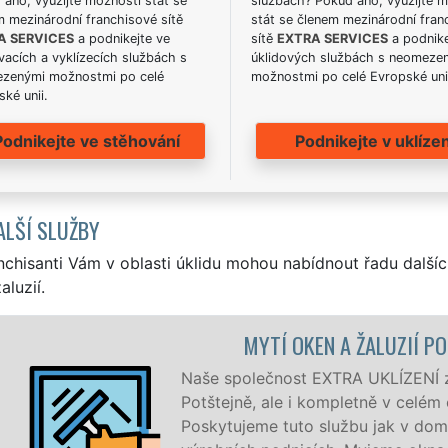
ano, využijte možnosti stát se
službách? Pokud ano, využijte 
m mezinárodní franchisové sítě
stát se členem mezinárodní fran
A SERVICES
a podnikejte ve
sítě
EXTRA SERVICES
a podnike
acích a vyklízecích službách s
úklidových službách s neomeze
zenými možnostmi po celé
možnostmi po celé Evropské uni
ké unii.
Podnikejte ve stěhování
Podnikejte v uklízen
ALŠÍ SLUŽBY
nchisanti Vám v oblasti úklidu mohou nabídnout řadu dalšíc
aluzií.
MYTÍ OKEN A ŽALUZIÍ POT
Naše společnost EXTRA UKLÍZENÍ zajišť
Potštejně, ale i kompletně v celém o
Poskytujeme tuto službu jak v domácno