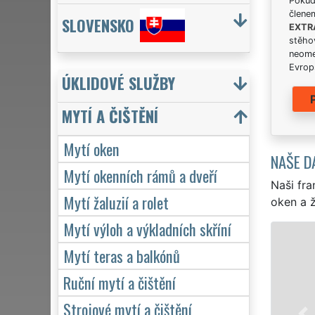
Pokud 
člene
SLOVENSKO
EXTR
stěhov
neome
Evrops
ÚKLIDOVÉ SLUŽBY
MYTÍ A ČIŠTĚNÍ
Mytí oken
NAŠE D
Mytí okenních rámů a dveří
Naši fra
Mytí žaluzií a rolet
oken a ž
Mytí výloh a výkladních skříní
Mytí teras a balkónů
Ruční mytí a čištění
Strojové mytí a čištění