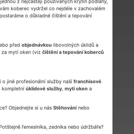
 jednou z nejčastěji používaných krytin podlahy,
y vám koberec vydržel co nejdéle v zachovalém
 postaráme o důkladné čištění a tepování
 nebo před
objednávkou
libovolných úklidů a
a za mytí oken (viz
čištění a tepování koberců
o jiné profesionální služby naší
franchisové
 kompletní
úklidové služby
,
mytí oken
a
ce? Objednejte si u nás
Stěhování
nebo
Potštejně řemeslníka, zedníka nebo údržbáře?