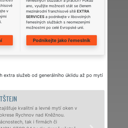
možnosti
řemeslných službách a pracích? Pokud
chisové
ano, využijte možnosti stát se členem
jte v
mezinárodní franchisové sítě
EXTRA
nými
SERVICES
a podnikejte v libovolných
i.
řemeslných službách s neomezenými
možnostmi po celé Evropské unii.
í
Podnikejte jako řemeslník
h extra služeb od generálního úklidu až po mytí
ŠTEJN
uje kvalitní a levné mytí oken v
krese Rychnov nad Kněžnou.
stech, tak i firmách či