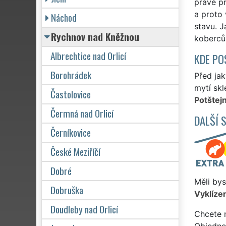
právě pr
a proto 
Náchod
stavu. J
Rychnov nad Kněžnou
koberců 
Albrechtice nad Orlicí
KDE PO
Borohrádek
Před jak
mytí skl
Častolovice
Potštejn
Čermná nad Orlicí
DALŠÍ 
Černíkovice
České Meziříčí
Dobré
Měli bys
Dobruška
Vyklízen
Doudleby nad Orlicí
Chcete 
Objedne