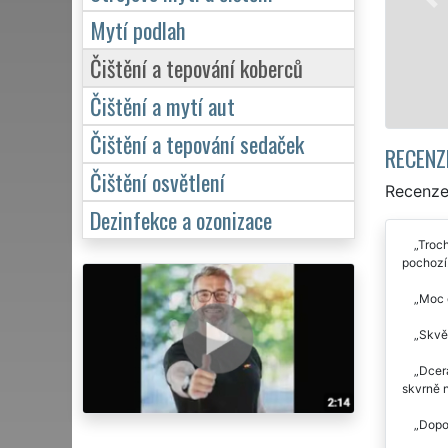
Mytí podlah
Čištění a tepování koberců
Čištění a mytí aut
Čištění a tepování sedaček
RECENZ
Čištění osvětlení
Recenze 
Dezinfekce a ozonizace
Troch
pochozí
Moc d
Skvěl
Dcera
skvrně 
Dopor