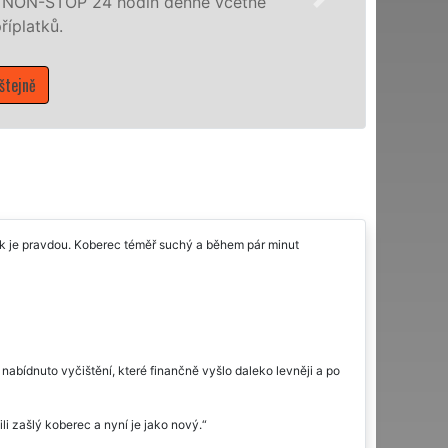
ON-STOP 24 hodin denně včetně
latků.
jně
ak je pravdou. Koberec téměř suchý a během pár minut
nabídnuto vyčištění, které finančně vyšlo daleko levněji a po
li zašlý koberec a nyní je jako nový.