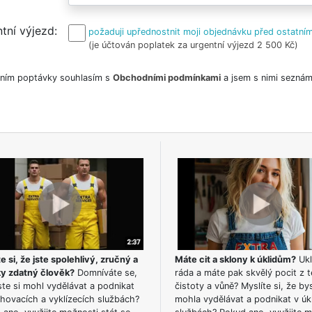
tní výjezd
požaduji upřednostnit moji objednávku před ostatním
(je účtován poplatek za urgentní výjezd 2 500 Kč)
ním poptávky souhlasím s
Obchodními podmínkami
a jsem s nimi seznám
e si, že jste spolehlivý, zručný a
Máte cit a sklony k úklidům?
Ukl
ky zdatný člověk?
Domníváte se,
ráda a máte pak skvělý pocit z t
te si mohl vydělávat a podnikat
čistoty a vůně? Myslíte si, že by
hovacích a vyklízecích službách?
mohla vydělávat a podnikat v úk