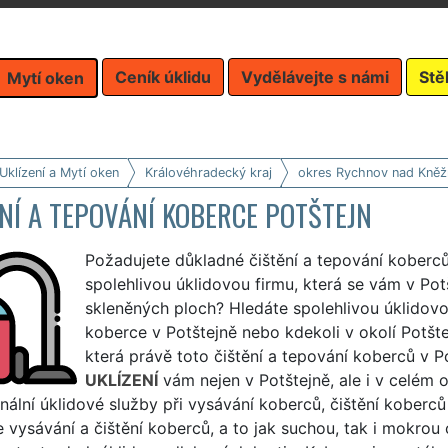
Ceník úklidu
Vydělávejte s námi
Stě
Mytí oken
Uklízení a Mytí oken
Královéhradecký kraj
okres Rychnov nad Kněž
NÍ A TEPOVÁNÍ KOBERCE POTŠTEJN
Požadujete důkladné čištění a tepování koberců
spolehlivou úklidovou firmu, která se vám v Pot
skleněných ploch? Hledáte spolehlivou úklidovo
koberce v Potštejně nebo kdekoli v okolí Potšt
která právě toto čištění a tepování koberců v P
UKLÍZENÍ
vám nejen v Potštejně, ale i v celém 
nální úklidové služby při vysávání koberců, čištění koberc
e vysávání a čištění koberců, a to jak suchou, tak i mokro