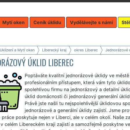
Mytí oken
Ceník úklidu
Vydělávejte s námi
Stě
Uklízení a Mytí oken
Liberecký kraj
okres Liberec
Jednorázové ú
RÁZOVÝ ÚKLID LIBEREC
Poptáváte kvalitní jednorázové úklidy ve městě 
profesionálním přístupem, která vám tyto úklid
spolehlivou firmu na jednorázový a detailní úkl
úklid domácnosti či jednorázový generální úklid
Právě jste našli tu nejspolehlivější úklidovou s
jednorázové a generální úklidy zajistí. Jsme pr
 práce poskytuje nejen v Liberci, ale v celém okolí. Naše 
i v celém Libereckém kraji zajistí a samozřejmě poskytne v