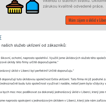
zník žádá a to se
E
našich služeb uklízení od zákazníků:
 šikovní, ochotní, naprosto spolehliví. Využili jsme úklidových služeb této společ
ové úklidy této firmy určitě doporučujeme.
rázový úklid v Liberci byl perfektní! Určitě doporučuju.
ě doporučuji tuto úklidovou společnost Extra uklízení. Tato firma mi již podruhé 
 Jednoznačně budu tuto společnost využívat i nadále, neboť jsem byla vždycky ve
a bych moc moc poděkovat za dokonalý jednorázový úklid v Liberci, který jste mi
jsme naprosto spokojeni s jednorázovým úklidem v Liberci, který jste nám zařizov