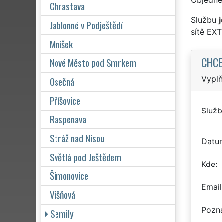
Chrastava
Službu
Jablonné v Podještědí
sítě EX
Mníšek
CHCE
Nové Město pod Smrkem
Vyplň
Osečná
Příšovice
Služb
Raspenava
Stráž nad Nisou
Datu
Světlá pod Ještědem
Kde
Šimonovice
Email
Višňová
Pozn
Semily