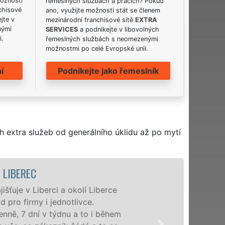
možnosti
řemeslných službách a pracích? Pokud
chisové
ano, využijte možnosti stát se členem
jte v
mezinárodní franchisové sítě
EXTRA
nými
SERVICES
a podnikejte v libovolných
i.
řemeslných službách s neomezenými
možnostmi po celé Evropské unii.
í
Podnikejte jako řemeslník
h extra služeb od generálního úklidu až po mytí
ÚKLIDOVÁ SLUŽBA A ČINNOSTI LIBEREC
Naše společnost EXTRA UKLÍZENÍ poskytuje v Liberc
profesionální úklidové služby NON-STOP. Levné úkli
nabízíme pro všechny obchodní společnosti, státní po