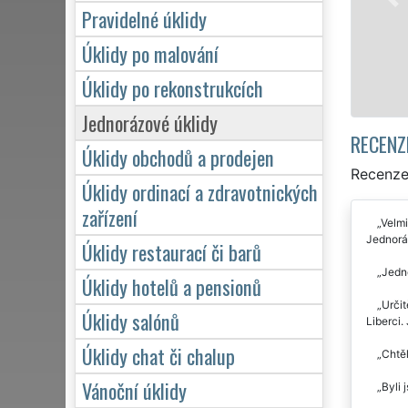
víkendů či státních svátků. Uklidíme vše, co záka
Pravidelné úklidy
zárukou kvalitně odvedené práce.
Úklidy po malování
Mám zájem o úklid v Liberci
Úklidy po rekonstrukcích
Jednorázové úklidy
RECENZ
Úklidy obchodů a prodejen
Recenze 
Úklidy ordinací a zdravotnických
zařízení
Velmi
Jednoráz
Úklidy restaurací či barů
Jedno
Úklidy hotelů a pensionů
Určit
Úklidy salónů
Liberci.
Úklidy chat či chalup
Chtěl
Vánoční úklidy
Byli 