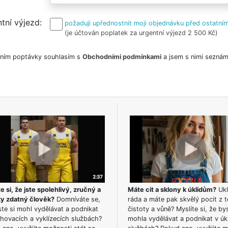
tní výjezd
požaduji upřednostnit moji objednávku před ostatním
(je účtován poplatek za urgentní výjezd 2 500 Kč)
ním poptávky souhlasím s
Obchodními podmínkami
a jsem s nimi seznám
e si, že jste spolehlivý, zručný a
Máte cit a sklony k úklidům?
Ukl
ky zdatný člověk?
Domníváte se,
ráda a máte pak skvělý pocit z t
te si mohl vydělávat a podnikat
čistoty a vůně? Myslíte si, že by
hovacích a vyklízecích službách?
mohla vydělávat a podnikat v úk