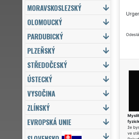
MORAVSKOSLEZSKÝ
Urgen
OLOMOUCKÝ
PARDUBICKÝ
Odeslá
PLZEŇSKÝ
STŘEDOČESKÝ
ÚSTECKÝ
VYSOČINA
ZLÍNSKÝ
Myslít
EVROPSKÁ UNIE
fyzic
že bys
ve stě
SLOVENSKO