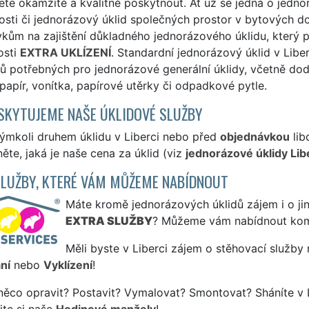
te okamžitě a kvalitně poskytnout. Ať už se jedná o jedno
sti či jednorázový úklid společných prostor v bytových do
kům na zajištění důkladného jednorázového úklidu, který p
osti
EXTRA UKLÍZENÍ
. Standardní jednorázový úklid v Libe
ů potřebných pro jednorázové generální úklidy, včetně dod
 papír, vonítka, papírové utěrky či odpadkové pytle.
SKYTUJEME NAŠE ÚKLIDOVÉ SLUŽBY
kýmkoli druhem úklidu v Liberci nebo před
objednávkou
lib
ěte, jaká je naše cena za úklid (viz
jednorázové úklidy Lib
SLUŽBY, KTERÉ VÁM MŮŽEME NABÍDNOUT
Máte kromě jednorázových úklidů zájem i o jin
EXTRA SLUŽBY
? Můžeme vám nabídnout kom
Měli byste v Liberci zájem o stěhovací služby 
ní
nebo
Vyklízení
!
něco opravit? Postavit? Vymalovat? Smontovat? Sháníte v L
jte si naše
Hodinové manžely
!