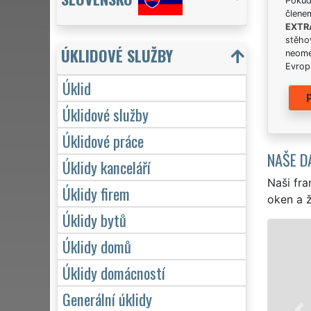
Pokud 
člene
EXTR
stěhov
ÚKLIDOVÉ SLUŽBY
neome
Evrops
Úklid
Úklidové služby
Úklidové práce
NAŠE D
Úklidy kanceláří
Naši fra
Úklidy firem
oken a ž
Úklidy bytů
ÚKLID A ÚKLIDOVÉ SLUŽBY LIBEREC
Úklidy domů
Franchisová síť EXTRA UKLÍZENÍ zajišťuje v Liberci
Úklidy domácností
profesionální, kvalitní, ale levný úklid pro firmy i j
Generální úklidy
Poskytujeme náš servis 24 hodin denně, 7 dní v t