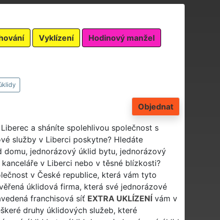
hování
Vyklízení
Hodinový manžel
klidy
Objednat
Liberec a sháníte spolehlivou společnost s
ové služby v Liberci poskytne? Hledáte
id domu, jednorázový úklid bytu, jednorázový
 kanceláře v Liberci nebo v těsné blízkosti?
polečnost v České republice, která vám tyto
ověřená úklidová firma, která své jednorázové
zavedená franchisová síť
EXTRA UKLÍZENÍ
vám v
eškeré druhy úklidových služeb, které