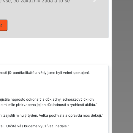
domácnosti v celém Libereckém kraji s jistotou čisto
Mám zájem o úklidové služby v Liberci
nosti již poněkolikáté a vždy jsme byli velmi spokojení.
zajistila naprosto dokonalý a důkladný jednorázový úklid v
lmi mile překvapená jejich důkladností a rychlostí úklidu.
 zajistili minulý týden. Velká pochvala a opravdu moc děkuji.
ali. Určitě vás budeme využívat i nadále.