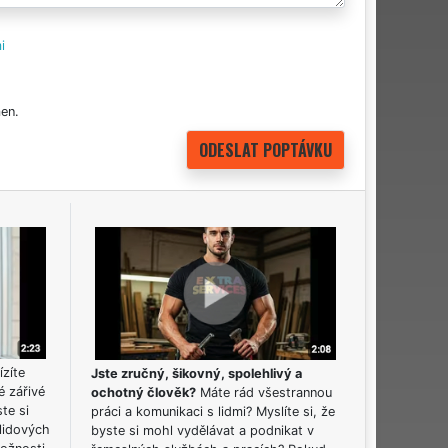
i
en.
ízíte
Jste zručný, šikovný, spolehlivý a
é zářivé
ochotný člověk?
Máte rád všestrannou
ste si
práci a komunikaci s lidmi? Myslíte si, že
lidových
byste si mohl vydělávat a podnikat v