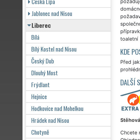
Česká Lípa
požaduje
domácno
Jablonec nad Nisou
požadav
Liberec
společn
přípravk
Bílá
toaletní
Bílý Kostel nad Nisou
KDE PO
Český Dub
Před ja
prohlédn
Dlouhý Most
DALŠÍ 
Frýdlant
Hejnice
Hodkovice nad Mohelkou
Hrádek nad Nisou
Stěhová
Chotyně
Chcete 
Objedne