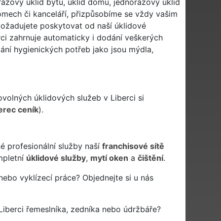
rázový úklid bytu, úklid domu, jednorázový úklid
mech či kanceláří, přizpůsobíme se vždy vašim
ožadujete poskytovat od naší úklidové
rci zahrnuje automaticky i dodání veškerých
ání hygienických potřeb jako jsou mýdla,
ovolných úklidových služeb v Liberci si
erec ceník
).
é profesionální služby naší
franchisové sítě
pletní
úklidové služby
,
mytí oken
a
čištění
.
nebo vyklízecí práce? Objednejte si u nás
iberci řemeslníka, zedníka nebo údržbáře?