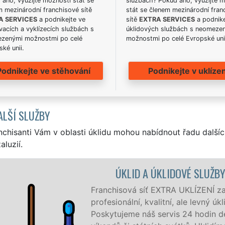
ano, využijte možnosti stát se
službách? Pokud ano, využijte 
m mezinárodní franchisové sítě
stát se členem mezinárodní fran
A SERVICES
a podnikejte ve
sítě
EXTRA SERVICES
a podnike
acích a vyklízecích službách s
úklidových službách s neomeze
zenými možnostmi po celé
možnostmi po celé Evropské uni
ké unii.
Podnikejte ve stěhování
Podnikejte v uklízen
ALŠÍ SLUŽBY
nchisanti Vám v oblasti úklidu mohou nabídnout řadu dalšíc
aluzií.
 a okolí Liberce
ednotlivce.
ýdnu a to i během