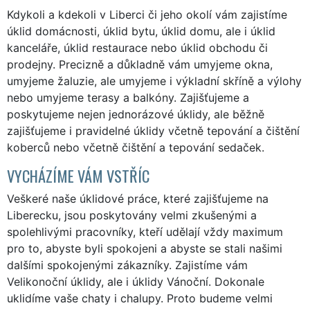
Kdykoli a kdekoli v Liberci či jeho okolí vám zajistíme
úklid domácnosti, úklid bytu, úklid domu, ale i úklid
kanceláře, úklid restaurace nebo úklid obchodu či
prodejny. Precizně a důkladně vám umyjeme okna,
umyjeme žaluzie, ale umyjeme i výkladní skříně a výlohy
nebo umyjeme terasy a balkóny. Zajišťujeme a
poskytujeme nejen jednorázové úklidy, ale běžně
zajišťujeme i pravidelné úklidy včetně tepování a čištění
koberců nebo včetně čištění a tepování sedaček.
VYCHÁZÍME VÁM VSTŘÍC
Veškeré naše úklidové práce, které zajišťujeme na
Liberecku, jsou poskytovány velmi zkušenými a
spolehlivými pracovníky, kteří udělají vždy maximum
pro to, abyste byli spokojeni a abyste se stali našimi
dalšími spokojenými zákazníky. Zajistíme vám
Velikonoční úklidy, ale i úklidy Vánoční. Dokonale
uklidíme vaše chaty i chalupy. Proto budeme velmi