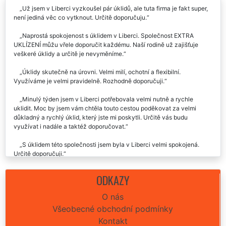
Už jsem v Liberci vyzkoušel pár úklidů, ale tuta firma je fakt super,
není jediná věc co vytknout. Určitě doporučuju.
Naprostá spokojenost s úklidem v Liberci. Společnost EXTRA
UKLÍZENÍ můžu vřele doporučit každému. Naší rodině už zajišťuje
veškeré úklidy a určitě je nevyměníme.
Úklidy skutečně na úrovni. Velmi milí, ochotní a flexibilní.
Využíváme je velmi pravidelně. Rozhodně doporučuji.
Minulý týden jsem v Liberci potřebovala velmi nutně a rychle
uklidit. Moc by jsem vám chtěla touto cestou poděkovat za velmi
důkladný a rychlý úklid, který jste mi poskytli. Určitě vás budu
využívat i nadále a taktéž doporučovat.
S úklidem této společnosti jsem byla v Liberci velmi spokojená.
Určitě doporučuji.
Už 2x jsem využila v Liberci úklid této společnosti. Vždy jsem byla
ODKAZY
maximálně spokojená. Děkuju moc moc..👍😊😊.
O nás
Vynikající služba i zkušenost. Včera nám tato úklidová firma
Všeobecné obchodní podmínky
zajišťovala úklid naší nemovitosti v Liberci. Celý průběh úklidů byl
naprosto perfektní, seděla cena úklidu i celá domluva. Za nás můžeme
Kontakt