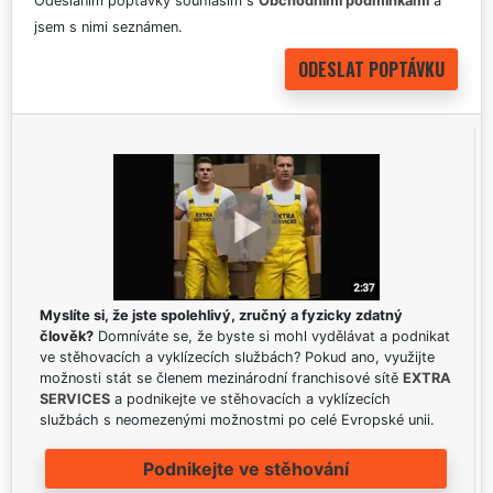
Odesláním poptávky souhlasím s
Obchodními podmínkami
a
jsem s nimi seznámen.
Myslíte si, že jste spolehlivý, zručný a fyzicky zdatný
člověk?
Domníváte se, že byste si mohl vydělávat a podnikat
ve stěhovacích a vyklízecích službách? Pokud ano, využijte
možnosti stát se členem mezinárodní franchisové sítě
EXTRA
SERVICES
a podnikejte ve stěhovacích a vyklízecích
službách s neomezenými možnostmi po celé Evropské unii.
Podnikejte ve stěhování