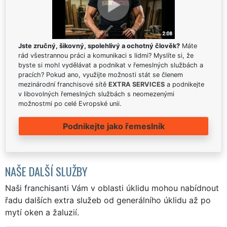
Jste zručný, šikovný, spolehlivý a ochotný člověk?
Máte
rád všestrannou práci a komunikaci s lidmi? Myslíte si, že
byste si mohl vydělávat a podnikat v řemeslných službách a
pracích? Pokud ano, využijte možnosti stát se členem
mezinárodní franchisové sítě
EXTRA SERVICES
a podnikejte
v libovolných řemeslných službách s neomezenými
možnostmi po celé Evropské unii.
Podnikejte jako řemeslník
NAŠE DALŠÍ SLUŽBY
Naši franchisanti Vám v oblasti úklidu mohou nabídnout
řadu dalších extra služeb od generálního úklidu až po
mytí oken a žaluzií.