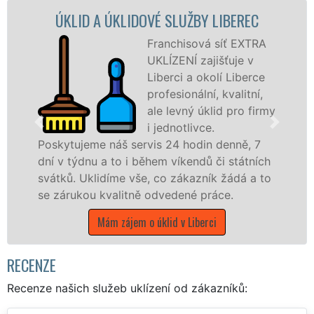
BEREC
ÚKLIDOVÁ SLUŽBA A ČINNOSTI LIB
ť EXTRA
Naše společnost 
uje v
UKLÍZENÍ poskytuj
Liberce
Liberci veškeré
alitní,
profesionální úkli
pro firmy
služby NON-STOP
Levné úklidové sl
nně, 7
nabízíme pro všechny obchodní společ
státních
státní podniky, ale i domácnosti v cel
ádá a to
Libereckém kraji s jistotou čistoty.
.
Mám zájem o úklidové služby v Liberci
RECENZE
Recenze našich služeb uklízení od zákazníků: