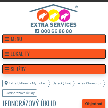
800 66 88 88
MENU
LOKALITY
SLUŽBY
Extra Uklízení a Mytí oken
Ústecký kraj
okres Chomutov
Jednorázové úklidy
JEDNORÁZOVÝ ÚKLID
Objednat