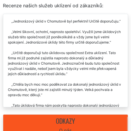
Recenze našich služeb uklízení od zákazníků:
Jednorázový úklid v Chomutově byl perfektní! Určitě doporučuju.
Velmi šikovní, ochotní, naprosto spolehliví. Využili jsme úklidových
služeb této společnosti již poněkolikáté a vždy jsme byli velmi
spokojení. Jednorázové úklidy této firmy určitě doporučujeme.
Určitě doporučuji tuto úklidovou společnost Extra uklízení. Tato
firma mi již podruhé zajistila naprosto dokonalý a důkladný
jednorázový úklid v Chomutově. Jednoznačně budu tuto společnost
využívat i nadále, neboť jsem byla vždycky velmi mile překvapená
jejich důkladností a rychlostí úklidu.
Chtěla bych moc moc poděkovat za dokonalý jednorázový úklid v
Chomutově, který jste mi zajistili minulý týden. Velká pochvala a
opravdu moc děkuji.
Tato úklidová firma nám poskytla naprosto dokonalý jednorázový
úklid v Chomutově, který jsme si objednali. Byli jsme velmi spokojeni,
určitě doporučujeme.
ODKAZY
Byli jsme naprosto spokojeni s jednorázovým úklidem v
O nás