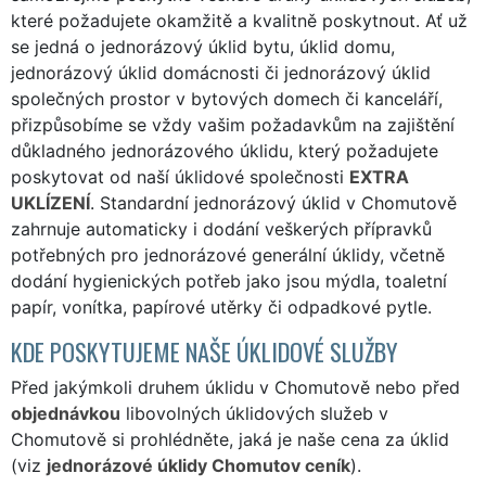
které požadujete okamžitě a kvalitně poskytnout. Ať už
se jedná o jednorázový úklid bytu, úklid domu,
jednorázový úklid domácnosti či jednorázový úklid
společných prostor v bytových domech či kanceláří,
přizpůsobíme se vždy vašim požadavkům na zajištění
důkladného jednorázového úklidu, který požadujete
poskytovat od naší úklidové společnosti
EXTRA
UKLÍZENÍ
. Standardní jednorázový úklid v Chomutově
zahrnuje automaticky i dodání veškerých přípravků
potřebných pro jednorázové generální úklidy, včetně
dodání hygienických potřeb jako jsou mýdla, toaletní
papír, vonítka, papírové utěrky či odpadkové pytle.
KDE POSKYTUJEME NAŠE ÚKLIDOVÉ SLUŽBY
Před jakýmkoli druhem úklidu v Chomutově nebo před
objednávkou
libovolných úklidových služeb v
Chomutově si prohlédněte, jaká je naše cena za úklid
(viz
jednorázové úklidy Chomutov ceník
).