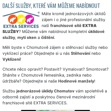
DALŠÍ SLUŽBY, KTERÉ VÁM MŮŽEME NABÍDNOUT
Máte kromě jednorázových úklidů
zájem i o jiné profesionální služby
naší
franchisové sítě
EXTRA
SLUŽBY
? Můžeme vám nabídnout kompletní
úklidové
služby
,
mytí oken
a
čištění
.
Měli byste v Chomutově zájem o stěhovací služby nebo
vyklízecí práce? Objednejte si u nás
Stěhování
nebo
Vyklízení
!
Chcete něco opravit? Postavit? Vymalovat? Smontovat?
Sháníte v Chomutově řemeslníka, zedníka nebo
údržbáře? Objednejte si naše
Hodinové manžely
!
Službu
jednorázové úklidy Chomutov
vám spolehlivě a
odborně zajistí a poskytnou členové mezinárodní
franchisové sítě EXTRA SERVICES.