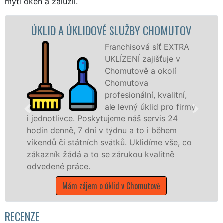
mytí oken a žaluzií.
ID A ÚKLIDOVÉ SLUŽBY CHOMUTOV
ÚK
Franchisová síť EXTRA
UKLÍZENÍ zajišťuje v
Chomutově a okolí
Chomutova
profesionální, kvalitní,
ale levný úklid pro firmy
notlivce. Poskytujeme náš servis 24
 denně, 7 dní v týdnu a to i během
nabízíme
dů či státních svátků. Uklidíme vše, co
státní p
ník žádá a to se zárukou kvalitně
Ústeckém 
ené práce.
Mám
Mám zájem o úklid v Chomutově
RECENZE