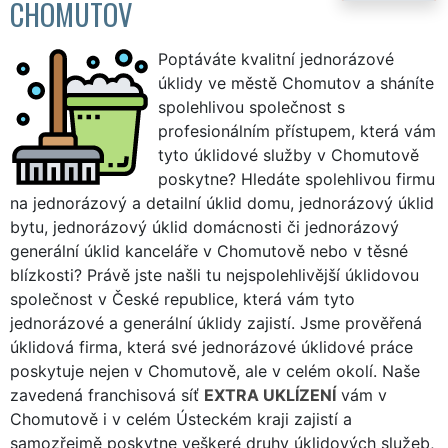
CHOMUTOV
Poptáváte kvalitní jednorázové
úklidy ve městě Chomutov a sháníte
spolehlivou společnost s
profesionálním přístupem, která vám
tyto úklidové služby v Chomutově
poskytne? Hledáte spolehlivou firmu
na jednorázový a detailní úklid domu, jednorázový úklid
bytu, jednorázový úklid domácnosti či jednorázový
generální úklid kanceláře v Chomutově nebo v těsné
blízkosti? Právě jste našli tu nejspolehlivější úklidovou
společnost v České republice, která vám tyto
jednorázové a generální úklidy zajistí. Jsme prověřená
úklidová firma, která své jednorázové úklidové práce
poskytuje nejen v Chomutově, ale v celém okolí. Naše
zavedená franchisová síť
EXTRA UKLÍZENÍ
vám v
Chomutově i v celém Ústeckém kraji zajistí a
samozřejmě poskytne veškeré druhy úklidových služeb,