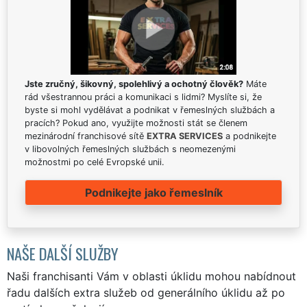
Jste zručný, šikovný, spolehlivý a ochotný člověk?
Máte
rád všestrannou práci a komunikaci s lidmi? Myslíte si, že
byste si mohl vydělávat a podnikat v řemeslných službách a
pracích? Pokud ano, využijte možnosti stát se členem
mezinárodní franchisové sítě
EXTRA SERVICES
a podnikejte
v libovolných řemeslných službách s neomezenými
možnostmi po celé Evropské unii.
Podnikejte jako řemeslník
NAŠE DALŠÍ SLUŽBY
Naši franchisanti Vám v oblasti úklidu mohou nabídnout
řadu dalších extra služeb od generálního úklidu až po