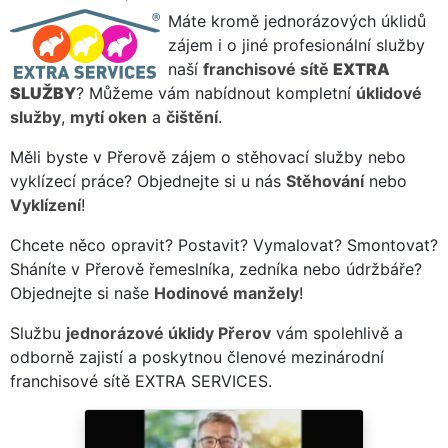
Máte kromě jednorázových úklidů
zájem i o jiné profesionální služby
naší
franchisové sítě
EXTRA
SLUŽBY
? Můžeme vám nabídnout kompletní
úklidové
služby
,
mytí oken
a
čištění
.
Měli byste v Přerově zájem o stěhovací služby nebo
vyklízecí práce? Objednejte si u nás
Stěhování
nebo
Vyklízení
!
Chcete něco opravit? Postavit? Vymalovat? Smontovat?
Sháníte v Přerově řemeslníka, zedníka nebo údržbáře?
Objednejte si naše
Hodinové manžely
!
Službu
jednorázové úklidy Přerov
vám spolehlivě a
odborně zajistí a poskytnou členové mezinárodní
franchisové sítě EXTRA SERVICES.