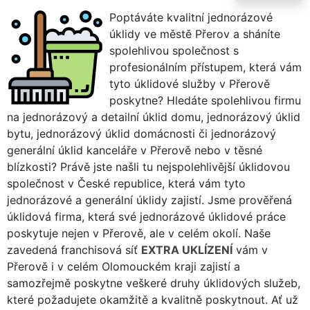
Poptáváte kvalitní jednorázové
úklidy ve městě Přerov a sháníte
spolehlivou společnost s
profesionálním přístupem, která vám
tyto úklidové služby v Přerově
poskytne? Hledáte spolehlivou firmu
na jednorázový a detailní úklid domu, jednorázový úklid
bytu, jednorázový úklid domácnosti či jednorázový
generální úklid kanceláře v Přerově nebo v těsné
blízkosti? Právě jste našli tu nejspolehlivější úklidovou
společnost v České republice, která vám tyto
jednorázové a generální úklidy zajistí. Jsme prověřená
úklidová firma, která své jednorázové úklidové práce
poskytuje nejen v Přerově, ale v celém okolí. Naše
zavedená franchisová síť
EXTRA UKLÍZENÍ
vám v
Přerově i v celém Olomouckém kraji zajistí a
samozřejmě poskytne veškeré druhy úklidových služeb,
které požadujete okamžitě a kvalitně poskytnout. Ať už