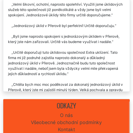
Velmi šikovní, ochotní, naprosto spolehliví. Využili jsme úklidových
služeb této společnosti již poněkolikáté a vždy jsme byli velmi
spokojení. Jednorázové úklidy této firmy určitě doporučujeme.
Jednorázový úklid v Přerově byl perfektní! Určitě doporučuju.
Byli jsme naprosto spokojeni s jednorázovým úklidem v Přerově,
který jste nám zařizovali. Určitě vás budeme využívat i nadále.
Určitě doporučuji tuto úklidovou společnost Extra uklízení. Tato
firma mi již podruhé zajistila naprosto dokonalý a důkladný
jednorázový úklid v Přerově. Jednoznačně budu tuto společnost
využívat i nadále, neboť jsem byla vždycky velmi mile překvapená
jejich důkladností a rychlostí úklidu.
Chtěla bych moc moc poděkovat za dokonalý jednorázový úklid v
Přerově, který jste mi zajistili minulý týden. Velká pochvala a opravdu
moc děkuji.
ODKAZY
Tato úklidová firma nám poskytla naprosto dokonalý jednorázový
úklid v Přerově, který jsme si objednali. Byli jsme velmi spokojeni,
O nás
určitě doporučujeme.
Všeobecné obchodní podmínky
Kontakt