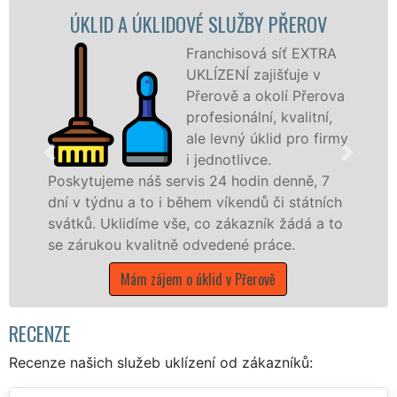
IDOVÉ SLUŽBY PŘEROV
ÚKLIDOVÁ SLUŽBA
Franchisová síť EXTRA
UKLÍZENÍ zajišťuje v
Přerově a okolí Přerova
profesionální, kvalitní,
ale levný úklid pro firmy
i jednotlivce.
ervis 24 hodin denně, 7
nabízíme pro všechny
 během víkendů či státních
státní podniky, ale i
vše, co zákazník žádá a to
Olomouckém kraji s ji
ně odvedené práce.
Mám zájem o úklid
m o úklid v Přerově
RECENZE
Recenze našich služeb uklízení od zákazníků: