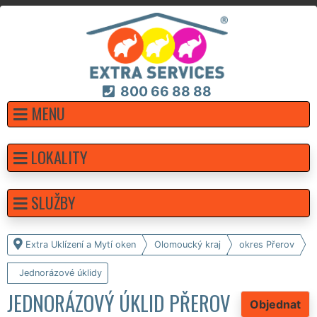
800 66 88 88
MENU
LOKALITY
SLUŽBY
Extra Uklízení a Mytí oken
Olomoucký kraj
okres Přerov
Jednorázové úklidy
JEDNORÁZOVÝ ÚKLID PŘEROV
Objednat