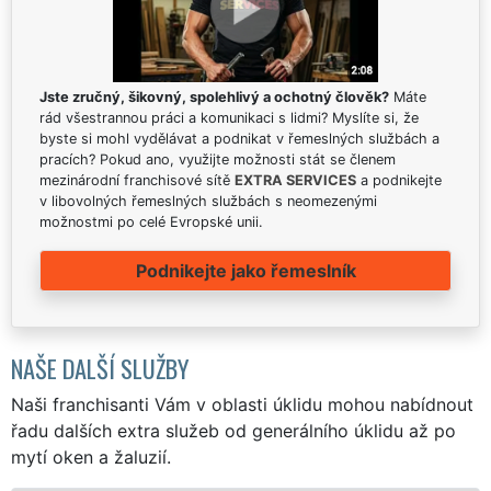
Jste zručný, šikovný, spolehlivý a ochotný člověk?
Máte
rád všestrannou práci a komunikaci s lidmi? Myslíte si, že
byste si mohl vydělávat a podnikat v řemeslných službách a
pracích? Pokud ano, využijte možnosti stát se členem
mezinárodní franchisové sítě
EXTRA SERVICES
a podnikejte
v libovolných řemeslných službách s neomezenými
možnostmi po celé Evropské unii.
Podnikejte jako řemeslník
NAŠE DALŠÍ SLUŽBY
Naši franchisanti Vám v oblasti úklidu mohou nabídnout
řadu dalších extra služeb od generálního úklidu až po
mytí oken a žaluzií.