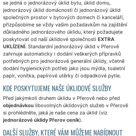
se jedná o jednorázový úklid bytu, úklid domu,
jednorázový úklid domácnosti či jednorázový úklid
společných prostor v bytových domech či kanceláří,
přizpůsobíme se vždy vašim požadavkům na zajištění
důkladného jednorázového úklidu, který požadujete
poskytovat od naší úklidové společnosti
EXTRA
UKLÍZENÍ
. Standardní jednorázový úklid v Přerově
zahrnuje automaticky i dodání veškerých přípravků
potřebných pro jednorázové generální úklidy, včetně
dodání hygienických potřeb jako jsou mýdla, toaletní
papír, vonítka, papírové utěrky či odpadkové pytle.
KDE POSKYTUJEME NAŠE ÚKLIDOVÉ SLUŽBY
Před jakýmkoli druhem úklidu v Přerově nebo před
objednávkou
libovolných úklidových služeb v Přerově
si prohlédněte, jaká je naše cena za úklid (viz
jednorázové úklidy Přerov ceník
).
DALŠÍ SLUŽBY, KTERÉ VÁM MŮŽEME NABÍDNOUT