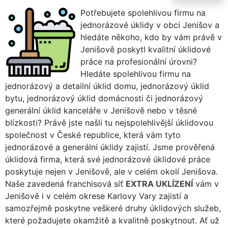
Potřebujete spolehlivou firmu na
jednorázové úklidy v obci Jenišov a
hledáte někoho, kdo by vám právě v
Jenišově poskytl kvalitní úklidové
práce na profesionální úrovni?
Hledáte spolehlivou firmu na
jednorázový a detailní úklid domu, jednorázový úklid
bytu, jednorázový úklid domácnosti či jednorázový
generální úklid kanceláře v Jenišově nebo v těsné
blízkosti? Právě jste našli tu nejspolehlivější úklidovou
společnost v České republice, která vám tyto
jednorázové a generální úklidy zajistí. Jsme prověřená
úklidová firma, která své jednorázové úklidové práce
poskytuje nejen v Jenišově, ale v celém okolí Jenišova.
Naše zavedená franchisová síť
EXTRA UKLÍZENÍ
vám v
Jenišově i v celém okrese Karlovy Vary zajistí a
samozřejmě poskytne veškeré druhy úklidových služeb,
které požadujete okamžitě a kvalitně poskytnout. Ať už