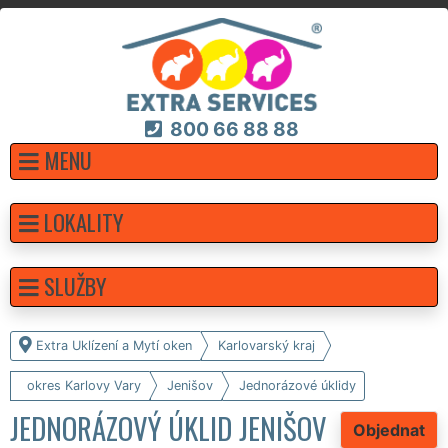
800 66 88 88
MENU
LOKALITY
SLUŽBY
Extra Uklízení a Mytí oken
Karlovarský kraj
okres Karlovy Vary
Jenišov
Jednorázové úklidy
JEDNORÁZOVÝ ÚKLID JENIŠOV
Objednat