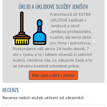
LIDOVÉ SLUŽBY JENIŠOV
ÚKLIDOVÁ SLUŽ
Franchisová síť EXTRA
UKLÍZENÍ zajišťuje v
Jenišově a okolí
Jenišova profesionální,
kvalitní, ale levný úklid
pro firmy i jednotlivce.
š servis 24 hodin denně, 7
nabízíme pro všec
o i během víkendů či státních
státní podniky, al
e vše, co zákazník žádá a to
Karlovarském kraji 
litně odvedené práce.
Mám zájem o úk
ájem o úklid v Jenišově
RECENZE
Recenze našich služeb uklízení od zákazníků: