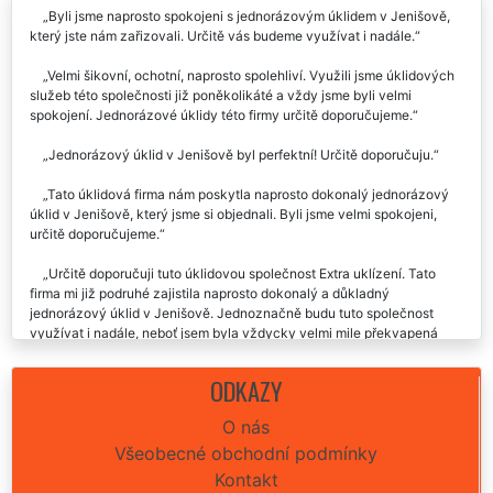
Byli jsme naprosto spokojeni s jednorázovým úklidem v Jenišově,
který jste nám zařizovali. Určitě vás budeme využívat i nadále.
Velmi šikovní, ochotní, naprosto spolehliví. Využili jsme úklidových
služeb této společnosti již poněkolikáté a vždy jsme byli velmi
spokojení. Jednorázové úklidy této firmy určitě doporučujeme.
Jednorázový úklid v Jenišově byl perfektní! Určitě doporučuju.
Tato úklidová firma nám poskytla naprosto dokonalý jednorázový
úklid v Jenišově, který jsme si objednali. Byli jsme velmi spokojeni,
určitě doporučujeme.
Určitě doporučuji tuto úklidovou společnost Extra uklízení. Tato
firma mi již podruhé zajistila naprosto dokonalý a důkladný
jednorázový úklid v Jenišově. Jednoznačně budu tuto společnost
využívat i nadále, neboť jsem byla vždycky velmi mile překvapená
jejich důkladností a rychlostí úklidu.
ODKAZY
Chtěla bych moc moc poděkovat za dokonalý jednorázový úklid v
Jenišově, který jste mi zajistili minulý týden. Velká pochvala a opravdu
O nás
moc děkuji.
Všeobecné obchodní podmínky
Kontakt