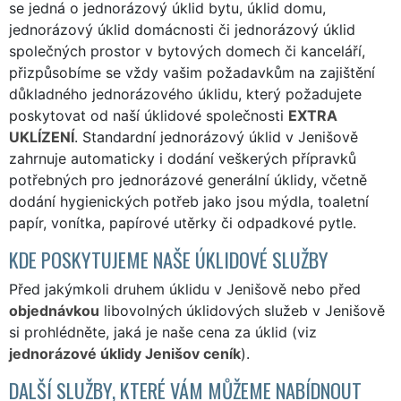
se jedná o jednorázový úklid bytu, úklid domu,
jednorázový úklid domácnosti či jednorázový úklid
společných prostor v bytových domech či kanceláří,
přizpůsobíme se vždy vašim požadavkům na zajištění
důkladného jednorázového úklidu, který požadujete
poskytovat od naší úklidové společnosti
EXTRA
UKLÍZENÍ
. Standardní jednorázový úklid v Jenišově
zahrnuje automaticky i dodání veškerých přípravků
potřebných pro jednorázové generální úklidy, včetně
dodání hygienických potřeb jako jsou mýdla, toaletní
papír, vonítka, papírové utěrky či odpadkové pytle.
KDE POSKYTUJEME NAŠE ÚKLIDOVÉ SLUŽBY
Před jakýmkoli druhem úklidu v Jenišově nebo před
objednávkou
libovolných úklidových služeb v Jenišově
si prohlédněte, jaká je naše cena za úklid (viz
jednorázové úklidy Jenišov ceník
).
DALŠÍ SLUŽBY, KTERÉ VÁM MŮŽEME NABÍDNOUT