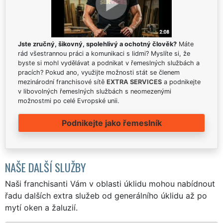
Jste zručný, šikovný, spolehlivý a ochotný člověk?
Máte
rád všestrannou práci a komunikaci s lidmi? Myslíte si, že
byste si mohl vydělávat a podnikat v řemeslných službách a
pracích? Pokud ano, využijte možnosti stát se členem
mezinárodní franchisové sítě
EXTRA SERVICES
a podnikejte
v libovolných řemeslných službách s neomezenými
možnostmi po celé Evropské unii.
Podnikejte jako řemeslník
NAŠE DALŠÍ SLUŽBY
Naši franchisanti Vám v oblasti úklidu mohou nabídnout
řadu dalších extra služeb od generálního úklidu až po
mytí oken a žaluzií.