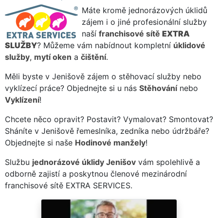
Máte kromě jednorázových úklidů
zájem i o jiné profesionální služby
naší
franchisové sítě
EXTRA
SLUŽBY
? Můžeme vám nabídnout kompletní
úklidové
služby
,
mytí oken
a
čištění
.
Měli byste v Jenišově zájem o stěhovací služby nebo
vyklízecí práce? Objednejte si u nás
Stěhování
nebo
Vyklízení
!
Chcete něco opravit? Postavit? Vymalovat? Smontovat?
Sháníte v Jenišově řemeslníka, zedníka nebo údržbáře?
Objednejte si naše
Hodinové manžely
!
Službu
jednorázové úklidy Jenišov
vám spolehlivě a
odborně zajistí a poskytnou členové mezinárodní
franchisové sítě EXTRA SERVICES.