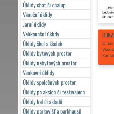
Úklidy chat či chalup
Určit
Vánoční úklidy
Ludgeřov
úklidu.
Jarní úklidy
Velikonoční úklidy
ODKA
Úklidy škol a školek
O nás
Všeob
Úklidy bytových prostor
Konta
Úklidy nebytových prostor
Venkovní úklidy
Úklidy společných prostor
Úklidy po akcích či festivalech
Úklidy hal či skladů
Úklidy parkovišť a parkhausů