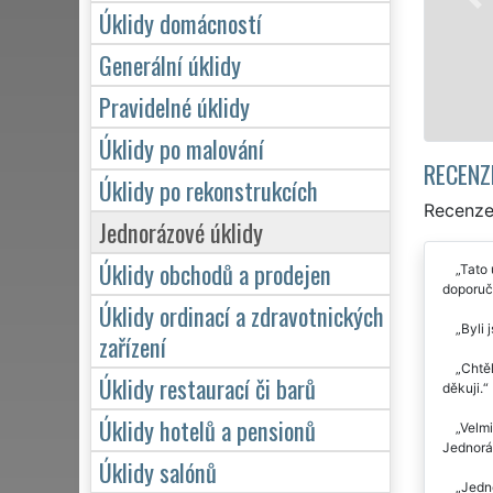
Úklidy domácností
Generální úklidy
Pravidelné úklidy
Úklidy po malování
RECENZ
Úklidy po rekonstrukcích
Recenze 
Jednorázové úklidy
Úklidy obchodů a prodejen
Tato 
doporuč
Úklidy ordinací a zdravotnických
Byli 
zařízení
Chtěl
Úklidy restaurací či barů
děkuji.
Úklidy hotelů a pensionů
Velmi
Jednoráz
Úklidy salónů
Jedno