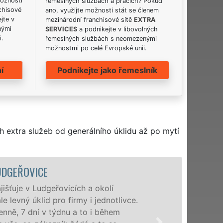
možnosti
řemeslných službách a pracích? Pokud
chisové
ano, využijte možnosti stát se členem
jte v
mezinárodní franchisové sítě
EXTRA
nými
SERVICES
a podnikejte v libovolných
i.
řemeslných službách s neomezenými
možnostmi po celé Evropské unii.
í
Podnikejte jako řemeslník
h extra služeb od generálního úklidu až po mytí
E
dgeřovicích a okolí
id pro firmy i jednotlivce.
v týdnu a to i během