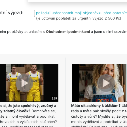
tní výjezd
požaduji upřednostnit moji objednávku před ostatním
(je účtován poplatek za urgentní výjezd 2 500 Kč)
ním poptávky souhlasím s
Obchodními podmínkami
a jsem s nimi seznám
e si, že jste spolehlivý, zručný a
Máte cit a sklony k úklidům?
Ukl
ky zdatný člověk?
Domníváte se,
ráda a máte pak skvělý pocit z t
te si mohl vydělávat a podnikat
čistoty a vůně? Myslíte si, že by
hovacích a vyklízecích službách?
mohla vydělávat a podnikat v úk