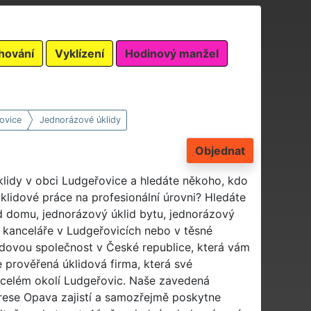
hování
Vyklízení
Hodinový manžel
ovice
Jednorázové úklidy
Objednat
klidy v obci Ludgeřovice a hledáte někoho, kdo
klidové práce na profesionální úrovni? Hledáte
id domu, jednorázový úklid bytu, jednorázový
d kanceláře v Ludgeřovicích nebo v těsné
úklidovou společnost v České republice, která vám
e prověřená úklidová firma, která své
v celém okolí Ludgeřovic. Naše zavedená
rese Opava zajistí a samozřejmě poskytne