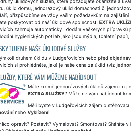
druhy úklidových služeb, které požadujete okamžitě a kval
tu, úklid domu, jednorázový úklid domácnosti či jednoráz
láří, přizpůsobíme se vždy vašim požadavkům na zajištění
ete poskytovat od naší úklidové společnosti
EXTRA UKLÍZ
icích zahrnuje automaticky i dodání veškerých přípravků p
odání hygienických potřeb jako jsou mýdla, toaletní papír,
SKYTUJEME NAŠE ÚKLIDOVÉ SLUŽBY
kýmkoli druhem úklidu v Ludgeřovicích nebo před
objednáv
icích si prohlédněte, jaká je naše cena za úklid (viz
jednor
SLUŽBY, KTERÉ VÁM MŮŽEME NABÍDNOUT
Máte kromě jednorázových úklidů zájem i o jin
EXTRA SLUŽBY
? Můžeme vám nabídnout kom
Měli byste v Ludgeřovicích zájem o stěhovací 
hování
nebo
Vyklízení
!
něco opravit? Postavit? Vymalovat? Smontovat? Sháníte v 
e? Objednejte si naše
Hodinové manžely
!