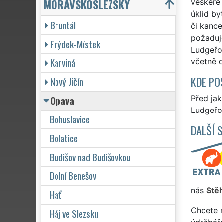
MORAVSKOSLEZSKÝ
veškeré 
úklid by
Bruntál
či kance
požaduj
Frýdek-Místek
Ludgeřov
Karviná
včetně d
KDE PO
Nový Jičín
Opava
Před ja
Ludgeřov
Bohuslavice
DALŠÍ 
Bolatice
Budišov nad Budišovkou
Dolní Benešov
nás
Stě
Hať
Chcete 
Háj ve Slezsku
údržbář