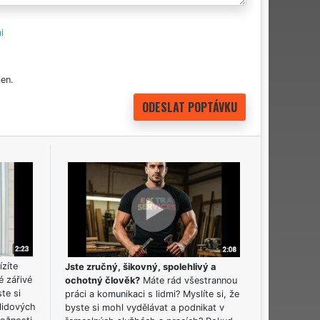
i
en.
ízíte
Jste zručný, šikovný, spolehlivý a
é zářivé
ochotný člověk?
Máte rád všestrannou
ste si
práci a komunikaci s lidmi? Myslíte si, že
lidových
byste si mohl vydělávat a podnikat v