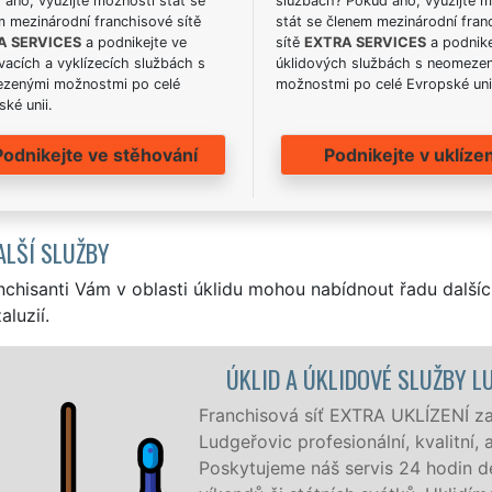
ano, využijte možnosti stát se
službách? Pokud ano, využijte 
m mezinárodní franchisové sítě
stát se členem mezinárodní fran
A SERVICES
a podnikejte ve
sítě
EXTRA SERVICES
a podnike
acích a vyklízecích službách s
úklidových službách s neomeze
zenými možnostmi po celé
možnostmi po celé Evropské uni
ké unii.
Podnikejte ve stěhování
Podnikejte v uklízen
ALŠÍ SLUŽBY
nchisanti Vám v oblasti úklidu mohou nabídnout řadu dalšíc
aluzií.
ÚKLID A ÚKLIDOVÉ SLUŽBY LUDGEŘOVIC
Franchisová síť EXTRA UKLÍZENÍ zajišťuje v Lu
Ludgeřovic profesionální, kvalitní, ale levný úkl
Poskytujeme náš servis 24 hodin denně, 7 dní 