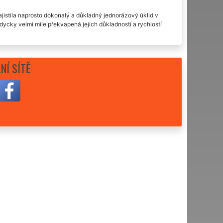
zajistila naprosto dokonalý a důkladný jednorázový úklid v
ycky velmi mile překvapená jejich důkladností a rychlostí
NÍ SÍTĚ