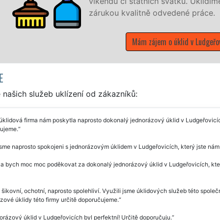
víkendů či státních svátků. Uklidíme vše, co z
zárukou kvalitně odvedené práce.
Mám zájem o úklid v Ludgeřovicích
E
našich služeb uklízení od zákazníků:
úklidová firma nám poskytla naprosto dokonalý jednorázový úklid v Ludgeřovicích,
ujeme.
jsme naprosto spokojeni s jednorázovým úklidem v Ludgeřovicích, který jste nám 
a bych moc moc poděkovat za dokonalý jednorázový úklid v Ludgeřovicích, který 
 šikovní, ochotní, naprosto spolehliví. Využili jsme úklidových služeb této společ
ové úklidy této firmy určitě doporučujeme.
rázový úklid v Ludgeřovicích byl perfektní! Určitě doporučuju.