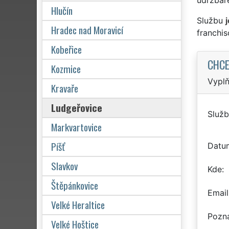
Hlučín
Službu
Hradec nad Moravicí
franchi
Kobeřice
CHCE
Kozmice
Vyplň
Kravaře
Ludgeřovice
Služb
Markvartovice
Píšť
Datu
Slavkov
Kde
Štěpánkovice
Email
Velké Heraltice
Pozn
Velké Hoštice