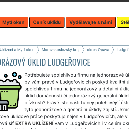
Mytí oken
Ceník úklidu
Vydělávejte s námi
Stě
Uklízení a Mytí oken
Moravskoslezský kraj
okres Opava
Ludgeř
ORÁZOVÝ ÚKLID LUDGEŘOVICE
Potřebujete spolehlivou firmu na jednorázové ú
by vám právě v Ludgeřovicích poskytl kvalitní ú
spolehlivou firmu na jednorázový a detailní úkl
úklid domácnosti či jednorázový generální úkli
blízkosti? Právě jste našli tu nejspolehlivější 
tyto jednorázové a generální úklidy zajistí. Jsm
ové úklidové práce poskytuje nejen v Ludgeřovicích, ale 
ová síť
EXTRA UKLÍZENÍ
vám v Ludgeřovicích i v celém ok