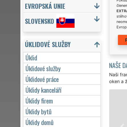
Pokud 
EVROPSKÁ UNIE
člene
EXTR
stěhov
SLOVENSKO
neome
Evrops
ÚKLIDOVÉ SLUŽBY
Úklid
NAŠE D
Úklidové služby
Naši fra
Úklidové práce
oken a ž
Úklidy kanceláří
Úklidy firem
Úklidy bytů
Úklidy domů