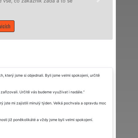
ákazník žádá a to se
 který jsme si objednali. Byli jsme velmi spokojeni, určitě
zařizovali. Určitě vás budeme využívat i nadále.
jste mi zajistili minulý týden. Velká pochvala a opravdu moc
nosti již poněkolikáté a vždy jsme byli velmi spokojení.