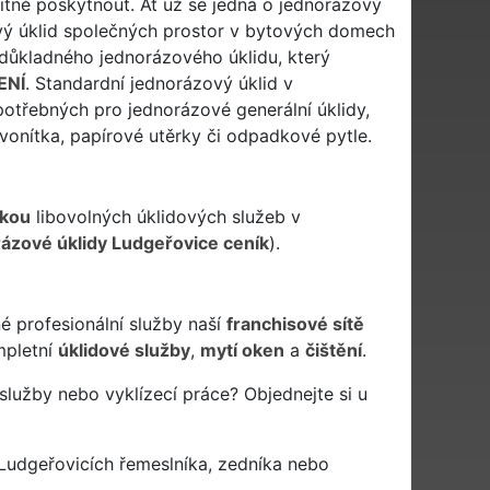
itně poskytnout. Ať už se jedná o jednorázový
ový úklid společných prostor v bytových domech
 důkladného jednorázového úklidu, který
ENÍ
. Standardní jednorázový úklid v
otřebných pro jednorázové generální úklidy,
 vonítka, papírové utěrky či odpadkové pytle.
kou
libovolných úklidových služeb v
ázové úklidy Ludgeřovice ceník
).
é profesionální služby naší
franchisové sítě
pletní
úklidové služby
,
mytí oken
a
čištění
.
služby nebo vyklízecí práce? Objednejte si u
Ludgeřovicích řemeslníka, zedníka nebo