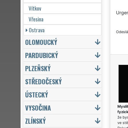
Vítkov
Urgen
Vřesina
Ostrava
Odeslá
OLOMOUCKÝ
PARDUBICKÝ
PLZEŇSKÝ
STŘEDOČESKÝ
ÚSTECKÝ
VYSOČINA
Myslít
fyzic
že bys
ZLÍNSKÝ
ve stě