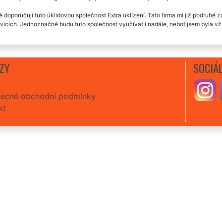
ě doporučuji tuto úklidovou společnost Extra uklízení. Tato firma mi již podruhé 
icích. Jednoznačně budu tuto společnost využívat i nadále, neboť jsem byla vžd
ZY
SOCIÁL
ecné obchodní podmínky
kt