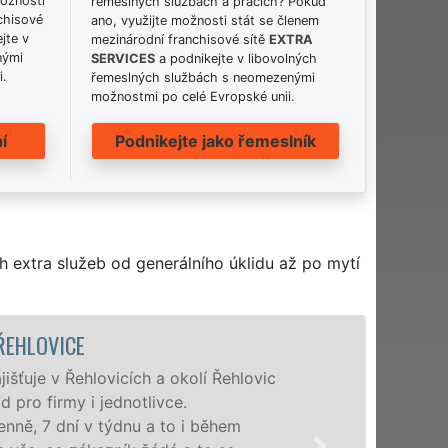
možnosti
řemeslných službách a pracích? Pokud
chisové
ano, využijte možnosti stát se členem
jte v
mezinárodní franchisové sítě
EXTRA
nými
SERVICES
a podnikejte v libovolných
i.
řemeslných službách s neomezenými
možnostmi po celé Evropské unii.
í
Podnikejte jako řemeslník
h extra služeb od generálního úklidu až po mytí
ÚKLIDOVÁ SLUŽBA A ČINNOSTI ŘEHLOVIC
Naše společnost EXTRA UKLÍZENÍ poskytuje v Ř
profesionální úklidové služby NON-STOP. Levné
nabízíme pro všechny obchodní společnosti, stát