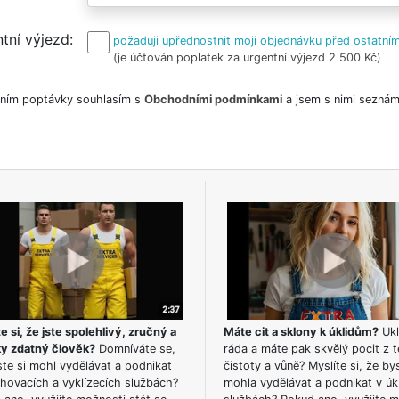
tní výjezd
požaduji upřednostnit moji objednávku před ostatním
(je účtován poplatek za urgentní výjezd 2 500 Kč)
ním poptávky souhlasím s
Obchodními podmínkami
a jsem s nimi seznám
e si, že jste spolehlivý, zručný a
Máte cit a sklony k úklidům?
Ukl
ky zdatný člověk?
Domníváte se,
ráda a máte pak skvělý pocit z t
te si mohl vydělávat a podnikat
čistoty a vůně? Myslíte si, že by
hovacích a vyklízecích službách?
mohla vydělávat a podnikat v úk