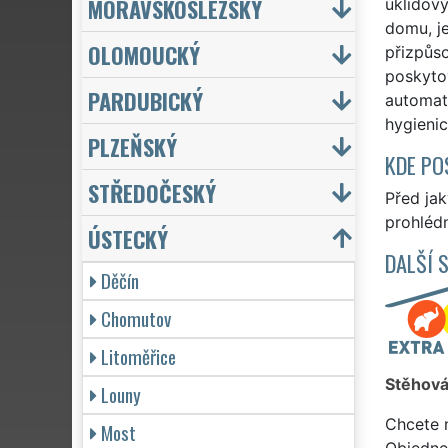
MORAVSKOSLEZSKÝ
úklidový
domu, j
OLOMOUCKÝ
přizpůs
poskyto
PARDUBICKÝ
automati
hygienic
PLZEŇSKÝ
KDE PO
STŘEDOČESKÝ
Před ja
prohlédn
ÚSTECKÝ
DALŠÍ 
Děčín
Chomutov
Litoměřice
Stěhová
Louny
Chcete 
Most
Objedne