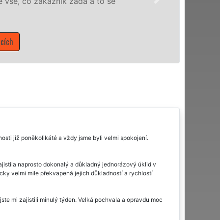
domácnosti v celém Ústeckém kraji s jistotou či
Mám zájem o úklidové služby v Řehlovicích
nosti již poněkolikáté a vždy jsme byli velmi spokojení.
zajistila naprosto dokonalý a důkladný jednorázový úklid v
ky velmi mile překvapená jejich důkladností a rychlostí
te mi zajistili minulý týden. Velká pochvala a opravdu moc