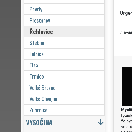
Povrly
Urgen
Přestanov
Řehlovice
Odeslá
Stebno
Telnice
Tisá
Trmice
Velké Březno
Velké Chvojno
Zubrnice
Myslít
fyzic
VYSOČINA
že bys
ve stě