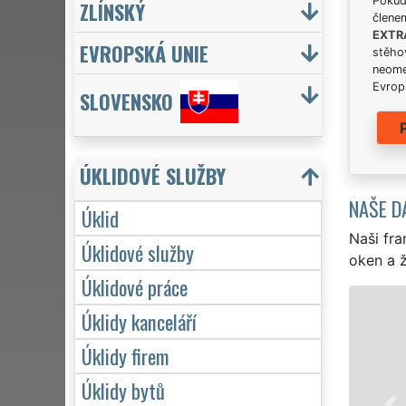
Pokud 
ZLÍNSKÝ
člene
EXTR
EVROPSKÁ UNIE
stěhov
neome
Evrops
SLOVENSKO
ÚKLIDOVÉ SLUŽBY
NAŠE D
Úklid
Naši fra
Úklidové služby
oken a ž
Úklidové práce
ÚKLID A ÚKLIDOVÉ SLUŽBY ŘEHLOVI
Úklidy kanceláří
Franchisová síť EXTRA UKLÍZENÍ zajišťuje v Ř
Úklidy firem
profesionální, kvalitní, ale levný úklid pro fir
Úklidy bytů
Poskytujeme náš servis 24 hodin denně, 7 dn