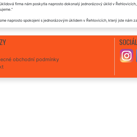
úklidová firma nám poskytla naprosto dokonalý jednorázový úklid v Řehlovicích, kt
ujeme.
jsme naprosto spokojeni s jednorázovým úklidem v Řehlovicích, který jste nám za
ZY
SOCIÁL
ecné obchodní podmínky
kt