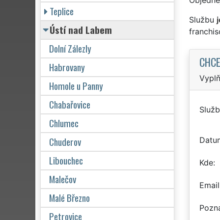
Teplice
Službu
Ústí nad Labem
franchi
Dolní Zálezly
CHCE
Habrovany
Vyplň
Homole u Panny
Chabařovice
Služb
Chlumec
Chuderov
Datu
Libouchec
Kde
Malečov
Email
Malé Březno
Pozn
Petrovice