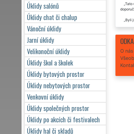
Úklidy salónů
Tato 
doporuč
Úklidy chat či chalup
Byli 
Vánoční úklidy
Jarní úklidy
ODKA
Velikonoční úklidy
O nás
Všeob
Úklidy škol a školek
Konta
Úklidy bytových prostor
Úklidy nebytových prostor
Venkovní úklidy
Úklidy společných prostor
Úklidy po akcích či festivalech
Úklidy hal či skladů