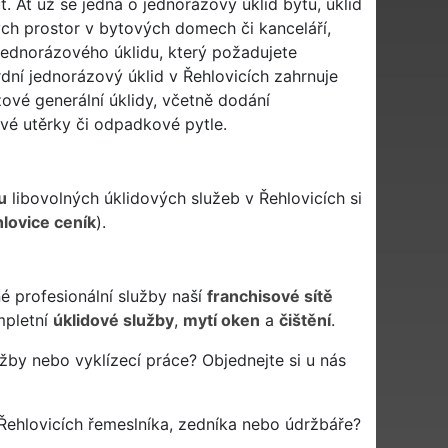
. Ať už se jedná o jednorázový úklid bytu, úklid
ch prostor v bytových domech či kanceláří,
ednorázového úklidu, který požadujete
rdní jednorázový úklid v Řehlovicích zahrnuje
ové generální úklidy, včetně dodání
ové utěrky či odpadkové pytle.
u
libovolných úklidových služeb v Řehlovicích si
lovice ceník
).
é profesionální služby naší
franchisové sítě
pletní
úklidové služby
,
mytí oken
a
čištění
.
žby nebo vyklízecí práce? Objednejte si u nás
Řehlovicích řemeslníka, zedníka nebo údržbáře?