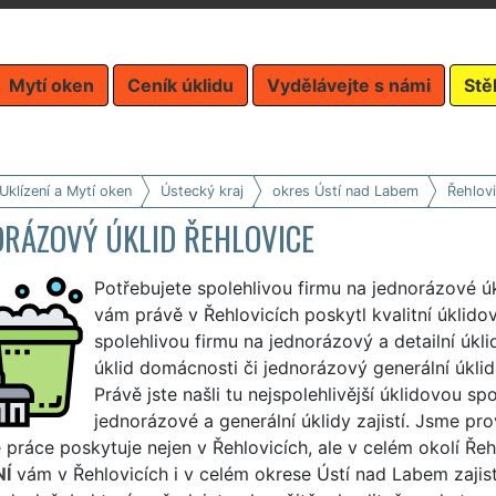
Mytí oken
Ceník úklidu
Vydělávejte s námi
Stě
Uklízení a Mytí oken
Ústecký kraj
okres Ústí nad Labem
Řehlov
ORÁZOVÝ ÚKLID ŘEHLOVICE
Potřebujete spolehlivou firmu na jednorázové ú
vám právě v Řehlovicích poskytl kvalitní úklido
spolehlivou firmu na jednorázový a detailní úkl
úklid domácnosti či jednorázový generální úklid
Právě jste našli tu nejspolehlivější úklidovou s
jednorázové a generální úklidy zajistí. Jsme pr
 práce poskytuje nejen v Řehlovicích, ale v celém okolí Ře
NÍ
vám v Řehlovicích i v celém okrese Ústí nad Labem zaji