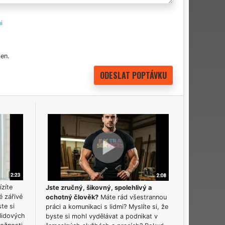
i
en.
ízíte
Jste zručný, šikovný, spolehlivý a
é zářivé
ochotný člověk?
Máte rád všestrannou
ste si
práci a komunikaci s lidmi? Myslíte si, že
lidových
byste si mohl vydělávat a podnikat v