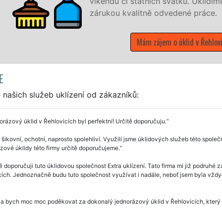
 zákazník žádá a to se
E
našich služeb uklízení od zákazníků:
rázový úklid v Řehlovicích byl perfektní! Určitě doporučuju.
 šikovní, ochotní, naprosto spolehliví. Využili jsme úklidových služeb této společ
ové úklidy této firmy určitě doporučujeme.
ě doporučuji tuto úklidovou společnost Extra uklízení. Tato firma mi již podruhé 
ích. Jednoznačně budu tuto společnost využívat i nadále, neboť jsem byla vždyc
a bych moc moc poděkovat za dokonalý jednorázový úklid v Řehlovicích, který js