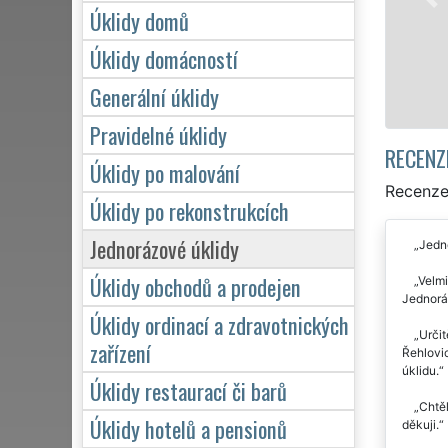
víkendů či státních svátků. Uklidíme vše, co
Úklidy domů
zárukou kvalitně odvedené práce.
Úklidy domácností
Mám zájem o úklid v Řehlovicích
Generální úklidy
Pravidelné úklidy
RECENZ
Úklidy po malování
Recenze 
Úklidy po rekonstrukcích
Jednorázové úklidy
Jedno
Úklidy obchodů a prodejen
Velmi
Jednoráz
Úklidy ordinací a zdravotnických
Určit
zařízení
Řehlovic
úklidu.
Úklidy restaurací či barů
Chtěl
Úklidy hotelů a pensionů
děkuji.