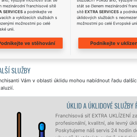
ano, využijte možnosti stát se
službách? Pokud ano, využijte 
m mezinárodní franchisové sítě
stát se členem mezinárodní fran
A SERVICES
a podnikejte ve
sítě
EXTRA SERVICES
a podnike
acích a vyklízecích službách s
úklidových službách s neomeze
zenými možnostmi po celé
možnostmi po celé Evropské uni
ké unii.
Podnikejte ve stěhování
Podnikejte v uklízen
ALŠÍ SLUŽBY
nchisanti Vám v oblasti úklidu mohou nabídnout řadu dalšíc
aluzií.
CE
ehlovicích a okolí Řehlovic
my i jednotlivce.
í v týdnu a to i během