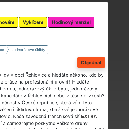
hování
Vyklízení
Hodinový manžel
ice
Jednorázové úklidy
Objednat
klidy v obci Řehlovice a hledáte někoho, kdo by
vé práce na profesionální úrovni? Hledáte
id domu, jednorázový úklid bytu, jednorázový
 kanceláře v Řehlovicích nebo v těsné blízkosti?
polečnost v České republice, která vám tyto
ověřená úklidová firma, která své jednorázové
hlovic. Naše zavedená franchisová síť
EXTRA
stí a samozřejmě poskytne veškeré druhy