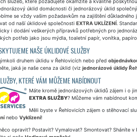
ch služeb, které požadujete okamžitě a kvalitně poskytnout
ednorázový úklid domácnosti či jednorázový úklid společný
obíme se vždy vašim požadavkům na zajištění důkladného j
vat od naší úklidové společnosti
EXTRA UKLÍZENÍ
. Standa
cky i dodání veškerých přípravků potřebných pro jednoráz
kých potřeb jako jsou mýdla, toaletní papír, vonítka, papír
SKYTUJEME NAŠE ÚKLIDOVÉ SLUŽBY
kýmkoli druhem úklidu v Řehlovicích nebo před
objednávko
ěte, jaká je naše cena za úklid (viz
jednorázové úklidy Řeh
SLUŽBY, KTERÉ VÁM MŮŽEME NABÍDNOUT
Máte kromě jednorázových úklidů zájem i o jin
EXTRA SLUŽBY
? Můžeme vám nabídnout kom
Měli byste v Řehlovicích zájem o stěhovací slu
ní
nebo
Vyklízení
!
něco opravit? Postavit? Vymalovat? Smontovat? Sháníte v 
jte si naše
Hodinové manžely
!