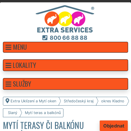
800 66 88 88
MENU
LOKALITY
SLUŽBY
Extra Uklízení a Mytí oken
Středočeský kraj
okres Kladno
Slaný
Mytí teras a balkónů
MYTÍ TERASY ČI BALKÓNU
Objednat