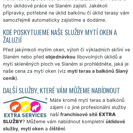
tyto úklidové práce ve Slaném zajistí. Jakékoli
přípravky, potřebné na úklid balkónu či úklid terasy vám
samozřejmě automaticky zajistíme a dodáme.
KDE POSKYTUJEME NAŠE SLUŽBY MYTÍ OKEN A
ŽALUZIÍ
Před jakýmkoli mytím oken, výloh či výkladních skříní ve
Slaném nebo před
objednávkou
libovolných úklidů a
mytí skleněných ploch ve Slaném si prohlédněte, jaká je
naše cena za mytí oken (viz
mytí teras a balkónů Slaný
ceník
).
DALŠÍ SLUŽBY, KTERÉ VÁM MŮŽEME NABÍDNOUT
Máte kromě mytí teras a balkónů
zájem i o jiné profesionální služby
naší
franchisové sítě
EXTRA
SLUŽBY
? Můžeme vám nabídnout kompletní
úklidové
služby
,
mytí oken
a
čištění
.