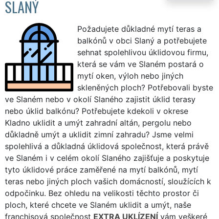
SLANÝ
Požadujete důkladné mytí teras a
balkónů v obci Slaný a potřebujete
sehnat spolehlivou úklidovou firmu,
která se vám ve Slaném postará o
mytí oken, výloh nebo jiných
skleněných ploch? Potřebovali byste
ve Slaném nebo v okolí Slaného zajistit úklid terasy
nebo úklid balkónu? Potřebujete kdekoli v okrese
Kladno uklidit a umýt zahradní altán, pergolu nebo
důkladně umýt a uklidit zimní zahradu? Jsme velmi
spolehlivá a důkladná úklidová společnost, která právě
ve Slaném i v celém okolí Slaného zajišťuje a poskytuje
tyto úklidové práce zaměřené na mytí balkónů, mytí
teras nebo jiných ploch vašich domácností, sloužících k
odpočinku. Bez ohledu na velikosti těchto prostor či
ploch, které chcete ve Slaném uklidit a umýt, naše
franchisová společnost
EXTRA UKLÍZENÍ
vám veškeré