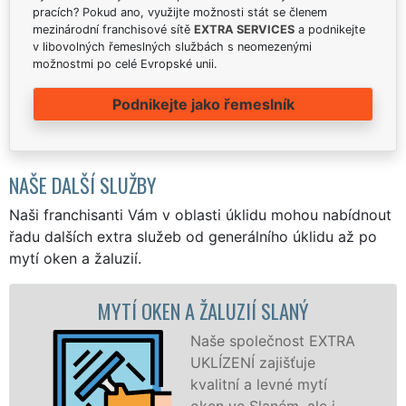
pracích? Pokud ano, využijte možnosti stát se členem
mezinárodní franchisové sítě
EXTRA SERVICES
a podnikejte
v libovolných řemeslných službách s neomezenými
možnostmi po celé Evropské unii.
Podnikejte jako řemeslník
NAŠE DALŠÍ SLUŽBY
Naši franchisanti Vám v oblasti úklidu mohou nabídnout
řadu dalších extra služeb od generálního úklidu až po
mytí oken a žaluzií.
TÍ OKEN A ŽALUZIÍ SLANÝ
MYTÍ OKEN
Naše společnost EXTRA
UKLÍZENÍ zajišťuje
kvalitní a levné mytí
oken ve Slaném, ale i