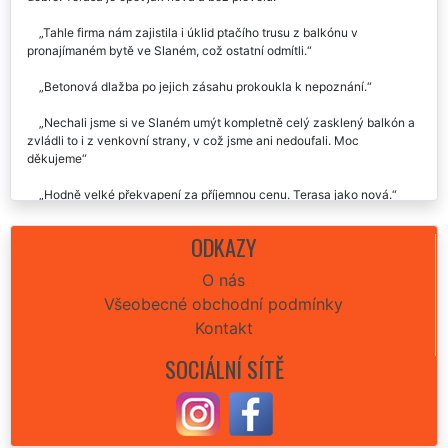
Slaném, tak jsme zvolili variantu zavolat profesionálům a udělali jsme
dobře. Terasa je opět jak nová a bez plevelu.
Tahle firma nám zajistila i úklid ptačího trusu z balkónu v
pronajímaném bytě ve Slaném, což ostatní odmítli.
Betonová dlažba po jejich zásahu prokoukla k nepoznání.
Nechali jsme si ve Slaném umýt kompletně celý zasklený balkón a
zvládli to i z venkovní strany, v což jsme ani nedoufali. Moc
děkujeme
Hodně velké překvapení za příjemnou cenu. Terasa jako nová.
ODKAZY
O nás
Všeobecné obchodní podmínky
Kontakt
SOCIÁLNÍ SÍTĚ