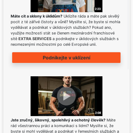
Máte cit a sklony k úklidům?
Uklízíte ráda a máte pak skvělý
pocit z té zářivé čistoty a vůně? Myslíte si, že byste si mohla
vydělávat a podnikat v úklidových službách? Pokud ano,
využijte možnosti stát se členem mezinárodní franchisové
sítě
EXTRA SERVICES
a podnikejte v úklidových službách s
neomezenými možnostmi po celé Evropské unii.
Podnikejte v uklízení
Jste zručný, šikovný, spolehlivý a ochotný člověk?
Máte
rád všestrannou práci a komunikaci s lidmi? Myslíte si, že
byste si mohl vydělávat a podnikat v řemeslných službách a