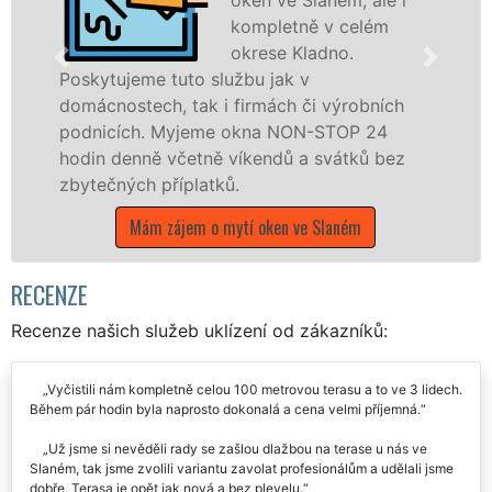
kompletně v celém
okrese Kladno.
e tuto službu jak v
Poskytujeme k
ch, tak i firmách či výrobních
po celém okr
. Myjeme okna NON-STOP 24
franchisovýc
ně včetně víkendů a svátků bez
UKLÍZENÍ, a 
 příplatků.
státních svát
m zájem o mytí oken ve Slaném
Mám zájem 
RECENZE
Recenze našich služeb uklízení od zákazníků:
Vyčistili nám kompletně celou 100 metrovou terasu a to ve 3 lidech.
Během pár hodin byla naprosto dokonalá a cena velmi příjemná.
Už jsme si nevěděli rady se zašlou dlažbou na terase u nás ve