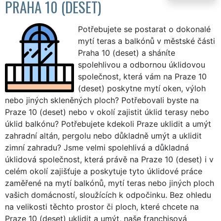
PRAHA 10 (DESET)
Potřebujete se postarat o dokonalé
mytí teras a balkónů v městské části
Praha 10 (deset) a sháníte
spolehlivou a odbornou úklidovou
společnost, která vám na Praze 10
(deset) poskytne mytí oken, výloh
nebo jiných skleněných ploch? Potřebovali byste na
Praze 10 (deset) nebo v okolí zajistit úklid terasy nebo
úklid balkónu? Potřebujete kdekoli Praze uklidit a umýt
zahradní altán, pergolu nebo důkladně umýt a uklidit
zimní zahradu? Jsme velmi spolehlivá a důkladná
úklidová společnost, která právě na Praze 10 (deset) i v
celém okolí zajišťuje a poskytuje tyto úklidové práce
zaměřené na mytí balkónů, mytí teras nebo jiných ploch
vašich domácností, sloužících k odpočinku. Bez ohledu
na velikosti těchto prostor či ploch, které chcete na
Praze 10 (deset) uklidit a umýt, naše franchisová