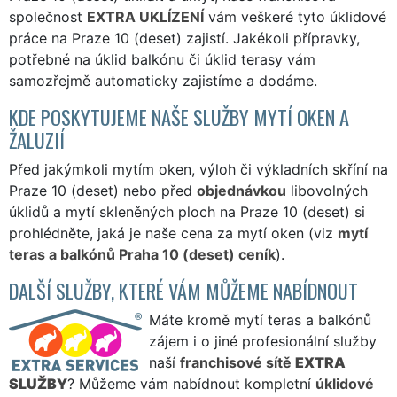
společnost
EXTRA UKLÍZENÍ
vám veškeré tyto úklidové
práce na Praze 10 (deset) zajistí. Jakékoli přípravky,
potřebné na úklid balkónu či úklid terasy vám
samozřejmě automaticky zajistíme a dodáme.
KDE POSKYTUJEME NAŠE SLUŽBY MYTÍ OKEN A
ŽALUZIÍ
Před jakýmkoli mytím oken, výloh či výkladních skříní na
Praze 10 (deset) nebo před
objednávkou
libovolných
úklidů a mytí skleněných ploch na Praze 10 (deset) si
prohlédněte, jaká je naše cena za mytí oken (viz
mytí
teras a balkónů Praha 10 (deset) ceník
).
DALŠÍ SLUŽBY, KTERÉ VÁM MŮŽEME NABÍDNOUT
Máte kromě mytí teras a balkónů
zájem i o jiné profesionální služby
naší
franchisové sítě
EXTRA
SLUŽBY
? Můžeme vám nabídnout kompletní
úklidové