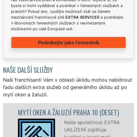
byste si mohl vydělávat a podnikat v řemeslných službách a
pracích? Pokud ano, využijte možnosti stát se členem
mezinárodní franchisové sítě
EXTRA SERVICES
a podnikejte
v libovolných řemeslných službách s neomezenými
možnostmi po celé Evropské unii.
Podnikejte jako řemeslník
NAŠE DALŠÍ SLUŽBY
Naši franchisanti Vám v oblasti úklidu mohou nabídnout
řadu dalších extra služeb od generálního úklidu až po
mytí oken a žaluzií.
HA 10 (DESET)
MYTÍ OKENNÍCH RÁMŮ A DV
10 (DESET)
olečnost EXTRA
 zajišťuje
Zajišťujem
 a levné mytí