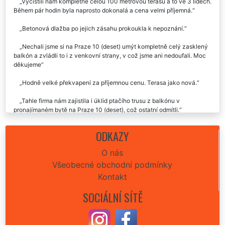
Už jsme si nevěděli rady se zašlou dlažbou na terase u nás na
Praze 10 (deset), tak jsme zvolili variantu zavolat profesionálům a
udělali jsme dobře. Terasa je opět jak nová a bez plevelu.
Vyčistili nám kompletně celou 100 metrovou terasu a to ve 3 lidech.
Během pár hodin byla naprosto dokonalá a cena velmi příjemná.
Betonová dlažba po jejich zásahu prokoukla k nepoznání.
Nechali jsme si na Praze 10 (deset) umýt kompletně celý zasklený
balkón a zvládli to i z venkovní strany, v což jsme ani nedoufali. Moc
děkujeme
Hodně velké překvapení za příjemnou cenu. Terasa jako nová.
Tahle firma nám zajistila i úklid ptačího trusu z balkónu v
pronajímaném bytě na Praze 10 (deset), což ostatní odmítli.
ODKAZY
O nás
Všeobecné obchodní podmínky
Kontakt