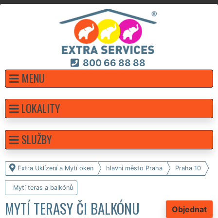
800 66 88 88
MENU
LOKALITY
SLUŽBY
Extra Uklízení a Mytí oken
hlavní město Praha
Praha 10
Mytí teras a balkónů
MYTÍ TERASY ČI BALKÓNU
Objednat