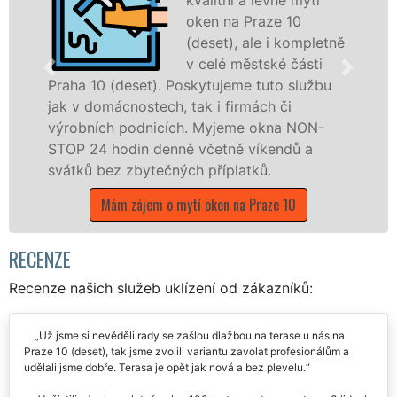
(deset) a o
 Praze 10
profesionál
 ale i kompletně
okenních rá
ěstské části
dveří, a to
e tuto službu
plastová, h
rmách či
dřevěná okna a dveře. Poskytu
e okna NON-
kompletní a kvalitní servis mytí
 víkendů a
městské části Praha 10 (deset)
atků.
prostřednictvím franchisových 
EXTRA UKLÍZENÍ, a to i o víken
a Praze 10
během státních svátků.
Mám zájem o mytí okenních rámů a d
10
RECENZE
Recenze našich služeb uklízení od zákazníků: