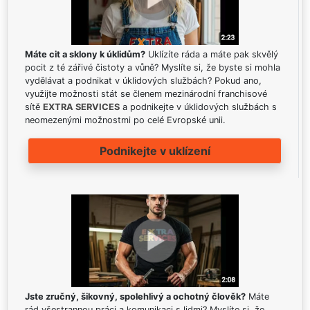
Máte cit a sklony k úklidům?
Uklízíte ráda a máte pak skvělý
pocit z té zářivé čistoty a vůně? Myslíte si, že byste si mohla
vydělávat a podnikat v úklidových službách? Pokud ano,
využijte možnosti stát se členem mezinárodní franchisové
sítě
EXTRA SERVICES
a podnikejte v úklidových službách s
neomezenými možnostmi po celé Evropské unii.
Podnikejte v uklízení
Jste zručný, šikovný, spolehlivý a ochotný člověk?
Máte
rád všestrannou práci a komunikaci s lidmi? Myslíte si, že