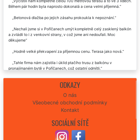
jsme dobře. Terasa je opět jak nová a bez plevelu.
Vyčistili nám kompletně celou 100 metrovou terasu a to ve 3 lidech.
Během pár hodin byla naprosto dokonalá a cena velmi příjemná.
Betonová dlažba po jejich zásahu prokoukla k nepoznání.
Nechali jsme si v Poříčanech umýt kompletně celý zasklený balkón
a zvládli to i z venkovní strany, v což jsme ani nedoufali. Moc
děkujeme
Hodně velké překvapení za příjemnou cenu. Terasa jako nová.
Tahle firma nám zajistila i úklid ptačího trusu z balkónu v
pronajímaném bytě v Poříčanech, což ostatní odmítli.
ODKAZY
O nás
Všeobecné obchodní podmínky
Kontakt
SOCIÁLNÍ SÍTĚ