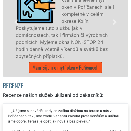
oken v Poříčanech, ale i
kompletně v celém
okrese Kolín.
o službu jak v
ak i firmách či výrobních
dřevěná okna a dv
jeme okna NON-STOP 24
kompletní a kvalit
etně víkendů a svátků bez
okrese Kolín prost
latků.
poboček sítě EXTR
víkendech a během
 o mytí oken v Poříčanech
Mám zájem o myt
RECENZE
Recenze našich služeb uklízení od zákazníků:
Už jsme si nevěděli rady se zašlou dlažbou na terase u nás v
Poříčanech, tak jsme zvolili variantu zavolat profesionálům a udělali