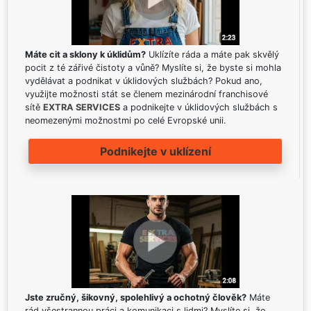
Máte cit a sklony k úklidům?
Uklízíte ráda a máte pak skvělý
pocit z té zářivé čistoty a vůně? Myslíte si, že byste si mohla
vydělávat a podnikat v úklidových službách? Pokud ano,
využijte možnosti stát se členem mezinárodní franchisové
sítě
EXTRA SERVICES
a podnikejte v úklidových službách s
neomezenými možnostmi po celé Evropské unii.
Podnikejte v uklízení
Jste zručný, šikovný, spolehlivý a ochotný člověk?
Máte
rád všestrannou práci a komunikaci s lidmi? Myslíte si, že