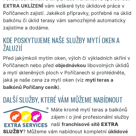
EXTRA UKLÍZENÍ
vám veškeré tyto úklidové práce v
Poříčanech zajistí. Jakékoli přípravky, potřebné na úklid
balkónu či úklid terasy vám samozřejmě automaticky
zajistíme a dodáme.
KDE POSKYTUJEME NAŠE SLUŽBY MYTÍ OKEN A
ŽALUZIÍ
Před jakýmkoli mytím oken, výloh či výkladních skříní v
Poříčanech nebo před
objednávkou
libovolných úklidů
a mytí skleněných ploch v Poříčanech si prohlédněte,
jaká je naše cena za mytí oken (viz
mytí teras a
balkónů Poříčany ceník
).
DALŠÍ SLUŽBY, KTERÉ VÁM MŮŽEME NABÍDNOUT
Máte kromě mytí teras a balkónů
zájem i o jiné profesionální služby
naší
franchisové sítě
EXTRA
SLUŽBY
? Můžeme vám nabídnout kompletní
úklidové