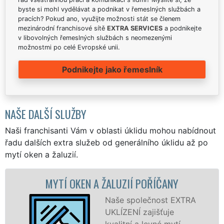
byste si mohl vydělávat a podnikat v řemeslných službách a
pracích? Pokud ano, využijte možnosti stát se členem
mezinárodní franchisové sítě
EXTRA SERVICES
a podnikejte
v libovolných řemeslných službách s neomezenými
možnostmi po celé Evropské unii.
Podnikejte jako řemeslník
NAŠE DALŠÍ SLUŽBY
Naši franchisanti Vám v oblasti úklidu mohou nabídnout
řadu dalších extra služeb od generálního úklidu až po
mytí oken a žaluzií.
N A ŽALUZIÍ POŘÍČANY
MYTÍ OKENN
P
Naše společnost EXTRA
UKLÍZENÍ zajišťuje
kvalitní a levné mytí