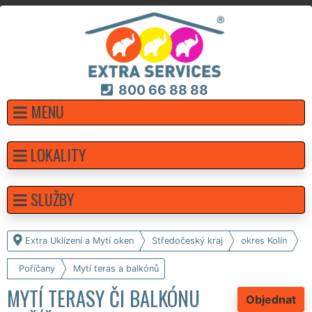
800 66 88 88
MENU
LOKALITY
SLUŽBY
Extra Uklízení a Mytí oken
Středočeský kraj
okres Kolín
Poříčany
Mytí teras a balkónů
MYTÍ TERASY ČI BALKÓNU
Objednat