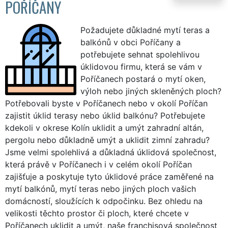
POŘÍČANY
Požadujete důkladné mytí teras a
balkónů v obci Poříčany a
potřebujete sehnat spolehlivou
úklidovou firmu, která se vám v
Poříčanech postará o mytí oken,
výloh nebo jiných skleněných ploch?
Potřebovali byste v Poříčanech nebo v okolí Poříčan
zajistit úklid terasy nebo úklid balkónu? Potřebujete
kdekoli v okrese Kolín uklidit a umýt zahradní altán,
pergolu nebo důkladně umýt a uklidit zimní zahradu?
Jsme velmi spolehlivá a důkladná úklidová společnost,
která právě v Poříčanech i v celém okolí Poříčan
zajišťuje a poskytuje tyto úklidové práce zaměřené na
mytí balkónů, mytí teras nebo jiných ploch vašich
domácností, sloužících k odpočinku. Bez ohledu na
velikosti těchto prostor či ploch, které chcete v
Poříčanech uklidit a umýt, naše franchisová společnost