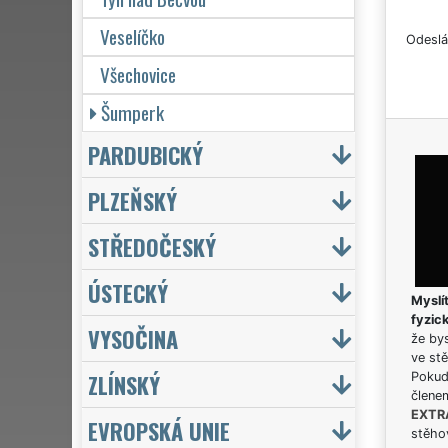
Veselíčko
Odeslá
Všechovice
Šumperk
PARDUBICKÝ
PLZEŇSKÝ
STŘEDOČESKÝ
ÚSTECKÝ
Myslít
fyzic
VYSOČINA
že bys
ve stě
ZLÍNSKÝ
Pokud 
člene
EXTR
EVROPSKÁ UNIE
stěhov