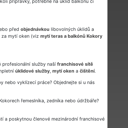
oli přípravky, potřebné na úklid balkónu či
 nebo před
objednávkou
libovolných úklidů a
a za mytí oken (viz
mytí teras a balkónů Kokory
 profesionální služby naší
franchisové sítě
pletní
úklidové služby
,
mytí oken
a
čištění
.
y nebo vyklízecí práce? Objednejte si u nás
Kokorech řemeslníka, zedníka nebo údržbáře?
tí a poskytnou členové mezinárodní franchisové