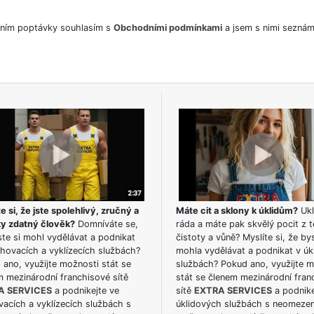
ním poptávky souhlasím s
Obchodními podmínkami
a jsem s nimi seznám
e si, že jste spolehlivý, zručný a
Máte cit a sklony k úklidům?
Ukl
ky zdatný člověk?
Domníváte se,
ráda a máte pak skvělý pocit z t
te si mohl vydělávat a podnikat
čistoty a vůně? Myslíte si, že by
hovacích a vyklízecích službách?
mohla vydělávat a podnikat v úk
ano, využijte možnosti stát se
službách? Pokud ano, využijte 
m mezinárodní franchisové sítě
stát se členem mezinárodní fran
A SERVICES
a podnikejte ve
sítě
EXTRA SERVICES
a podnike
acích a vyklízecích službách s
úklidových službách s neomeze