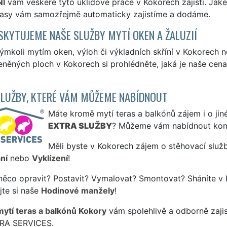
NÍ
vám veškeré tyto úklidové práce v Kokorech zajistí. Jakék
erasy vám samozřejmě automaticky zajistíme a dodáme.
SKYTUJEME NAŠE SLUŽBY MYTÍ OKEN A ŽALUZIÍ
ýmkoli mytím oken, výloh či výkladních skříní v Kokorech
eněných ploch v Kokorech si prohlédněte, jaká je naše cen
SLUŽBY, KTERÉ VÁM MŮŽEME NABÍDNOUT
Máte kromě mytí teras a balkónů zájem i o jiné
EXTRA SLUŽBY
? Můžeme vám nabídnout kom
Měli byste v Kokorech zájem o stěhovací služb
ní
nebo
Vyklízení
!
něco opravit? Postavit? Vymalovat? Smontovat? Sháníte v 
jte si naše
Hodinové manžely
!
mytí teras a balkónů Kokory
vám spolehlivě a odborně zajis
TRA SERVICES.