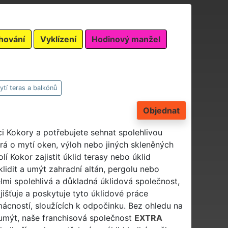
hování
Vyklízení
Hodinový manžel
ytí teras a balkónů
Objednat
i Kokory a potřebujete sehnat spolehlivou
rá o mytí oken, výloh nebo jiných skleněných
í Kokor zajistit úklid terasy nebo úklid
lidit a umýt zahradní altán, pergolu nebo
lmi spolehlivá a důkladná úklidová společnost,
jišťuje a poskytuje tyto úklidové práce
ácností, sloužících k odpočinku. Bez ohledu na
a umýt, naše franchisová společnost
EXTRA