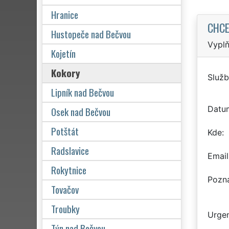
Hranice
CHCE
Hustopeče nad Bečvou
Vyplň
Kojetín
Kokory
Služb
Lipník nad Bečvou
Datu
Osek nad Bečvou
Potštát
Kde
Radslavice
Email
Rokytnice
Pozn
Tovačov
Troubky
Urgen
Týn nad Bečvou