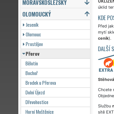
MORAVSKOSLEZSKÝ
UKLÍZE
úklid t
OLOMOUCKÝ
KDE PO
Jeseník
Před jak
mytí skl
Olomouc
ceník
).
Prostějov
DALŠÍ 
Přerov
Bělotín
Bochoř
Stěhová
Brodek u Přerova
Chcete 
Dolní Újezd
Objedne
Dřevohostice
Službu
Horní Moštěnice
sítě EX