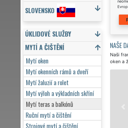
neome
Evrops
SLOVENSKO
ÚKLIDOVÉ SLUŽBY
NAŠE D
MYTÍ A ČIŠTĚNÍ
Naši fra
Mytí oken
oken a ž
Mytí okenních rámů a dveří
Mytí žaluzií a rolet
Mytí výloh a výkladních skříní
Mytí teras a balkónů
Ruční mytí a čištění
Strojové mytí a čištění