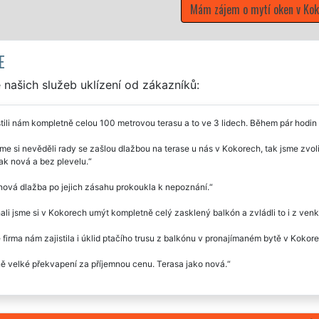
Mám zájem o mytí oken v Kok
E
našich služeb uklízení od zákazníků:
tili nám kompletně celou 100 metrovou terasu a to ve 3 lidech. Během pár hodin
me si nevěděli rady se zašlou dlažbou na terase u nás v Kokorech, tak jsme zvoli
jak nová a bez plevelu.
ová dlažba po jejich zásahu prokoukla k nepoznání.
li jsme si v Kokorech umýt kompletně celý zasklený balkón a zvládli to i z ven
 firma nám zajistila i úklid ptačího trusu z balkónu v pronajímaném bytě v Kokorec
 velké překvapení za příjemnou cenu. Terasa jako nová.