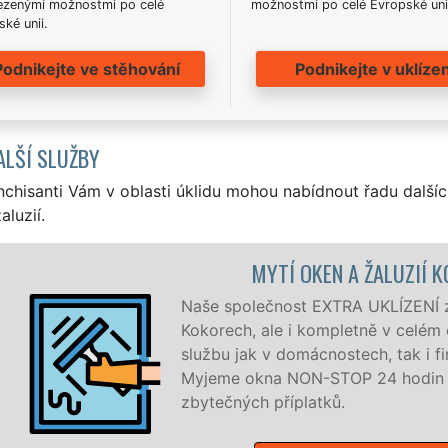
zenými možnostmi po celé
možnostmi po celé Evropské uni
ké unii.
Podnikejte ve stěhování
Podnikejte v uklízen
ALŠÍ SLUŽBY
nchisanti Vám v oblasti úklidu mohou nabídnout řadu dalšíc
aluzií.
MYTÍ OKEN A ŽALUZIÍ K
Naše společnost EXTRA UKLÍZENÍ zaj
Kokorech, ale i kompletně v celém 
službu jak v domácnostech, tak i fi
Myjeme okna NON-STOP 24 hodin d
zbytečných příplatků.