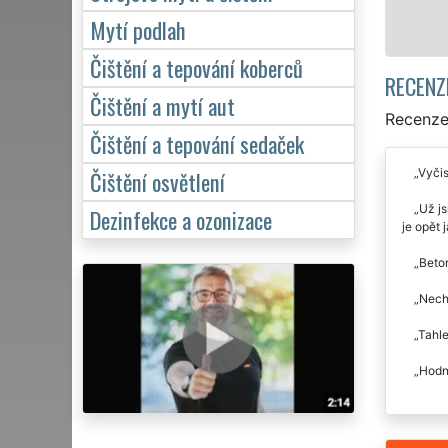
Mytí podlah
Čištění a tepování koberců
RECENZ
Čištění a mytí aut
Recenze 
Čištění a tepování sedaček
Vyčis
Čištění osvětlení
Už js
Dezinfekce a ozonizace
je opět 
Beton
Necha
Tahle
Hodně