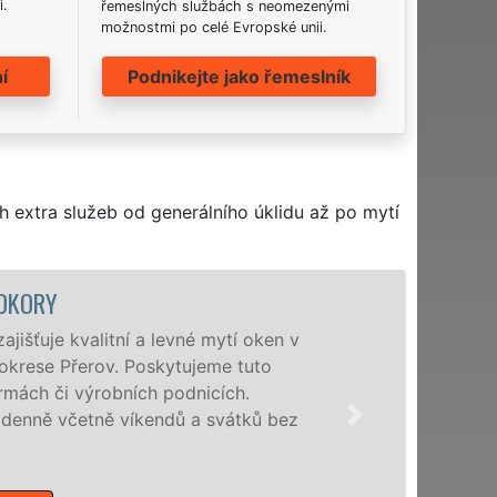
i.
řemeslných službách s neomezenými
možnostmi po celé Evropské unii.
í
Podnikejte jako řemeslník
h extra služeb od generálního úklidu až po mytí
OKORY
išťuje kvalitní a levné mytí oken v
okrese Přerov. Poskytujeme tuto
rmách či výrobních podnicích.
enně včetně víkendů a svátků bez