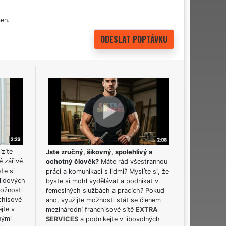
en.
ízíte
Jste zručný, šikovný, spolehlivý a
é zářivé
ochotný člověk?
Máte rád všestrannou
ste si
práci a komunikaci s lidmi? Myslíte si, že
lidových
byste si mohl vydělávat a podnikat v
možnosti
řemeslných službách a pracích? Pokud
chisové
ano, využijte možnosti stát se členem
jte v
mezinárodní franchisové sítě
EXTRA
nými
SERVICES
a podnikejte v libovolných