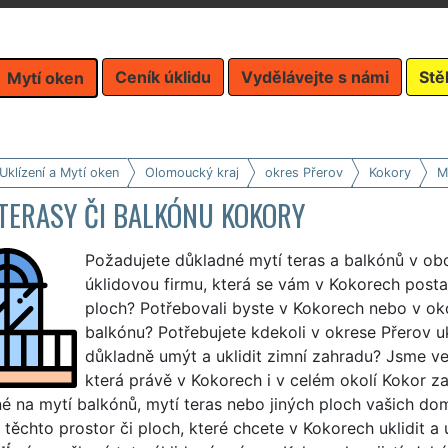
Ceník úklidu
Vydělávejte s námi
Stě
Mytí oken
Uklízení a Mytí oken
Olomoucký kraj
okres Přerov
Kokory
M
TERASY ČI BALKÓNU KOKORY
Požadujete důkladné mytí teras a balkónů v obc
úklidovou firmu, která se vám v Kokorech posta
ploch? Potřebovali byste v Kokorech nebo v okol
balkónu? Potřebujete kdekoli v okrese Přerov uk
důkladně umýt a uklidit zimní zahradu? Jsme ve
která právě v Kokorech i v celém okolí Kokor za
 na mytí balkónů, mytí teras nebo jiných ploch vašich dom
i těchto prostor či ploch, které chcete v Kokorech uklidit 