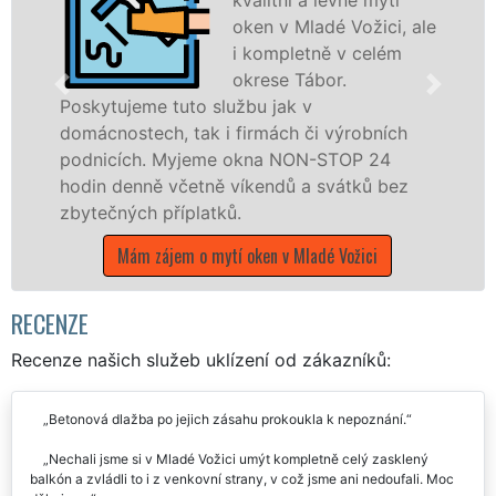
oken v Mladé Vožici, ale
i kompletně v celém
okrese Tábor.
o službu jak v
ak i firmách či výrobních
dřevěná okna a dv
jeme okna NON-STOP 24
kompletní a kvalit
etně víkendů a svátků bez
okrese Tábor pros
latků.
poboček sítě EXTR
víkendech a během
o mytí oken v Mladé Vožici
Mám zájem o mytí o
RECENZE
Recenze našich služeb uklízení od zákazníků:
Betonová dlažba po jejich zásahu prokoukla k nepoznání.