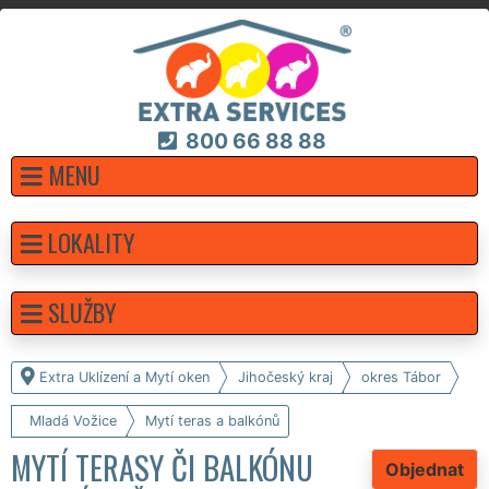
800 66 88 88
MENU
LOKALITY
SLUŽBY
Extra Uklízení a Mytí oken
Jihočeský kraj
okres Tábor
Mladá Vožice
Mytí teras a balkónů
MYTÍ TERASY ČI BALKÓNU
Objednat