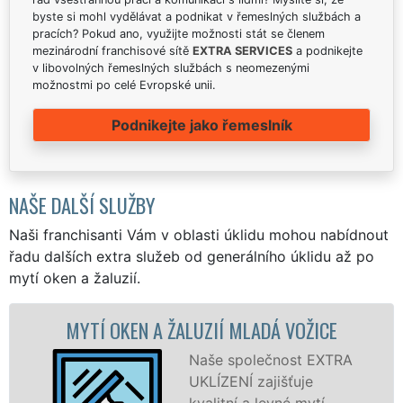
byste si mohl vydělávat a podnikat v řemeslných službách a
pracích? Pokud ano, využijte možnosti stát se členem
mezinárodní franchisové sítě
EXTRA SERVICES
a podnikejte
v libovolných řemeslných službách s neomezenými
možnostmi po celé Evropské unii.
Podnikejte jako řemeslník
NAŠE DALŠÍ SLUŽBY
Naši franchisanti Vám v oblasti úklidu mohou nabídnout
řadu dalších extra služeb od generálního úklidu až po
mytí oken a žaluzií.
A ŽALUZIÍ MLADÁ VOŽICE
MYTÍ OKENNÍCH
Naše společnost EXTRA
UKLÍZENÍ zajišťuje
kvalitní a levné mytí