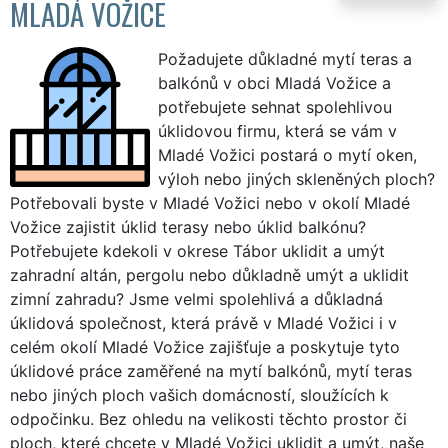
MLADÁ VOŽICE
Požadujete důkladné mytí teras a
balkónů v obci Mladá Vožice a
potřebujete sehnat spolehlivou
úklidovou firmu, která se vám v
Mladé Vožici postará o mytí oken,
výloh nebo jiných skleněných ploch?
Potřebovali byste v Mladé Vožici nebo v okolí Mladé
Vožice zajistit úklid terasy nebo úklid balkónu?
Potřebujete kdekoli v okrese Tábor uklidit a umýt
zahradní altán, pergolu nebo důkladně umýt a uklidit
zimní zahradu? Jsme velmi spolehlivá a důkladná
úklidová společnost, která právě v Mladé Vožici i v
celém okolí Mladé Vožice zajišťuje a poskytuje tyto
úklidové práce zaměřené na mytí balkónů, mytí teras
nebo jiných ploch vašich domácností, sloužících k
odpočinku. Bez ohledu na velikosti těchto prostor či
ploch, které chcete v Mladé Vožici uklidit a umýt, naše