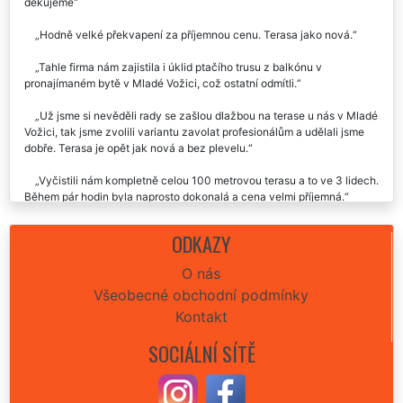
Nechali jsme si v Mladé Vožici umýt kompletně celý zasklený
balkón a zvládli to i z venkovní strany, v což jsme ani nedoufali. Moc
děkujeme
Hodně velké překvapení za příjemnou cenu. Terasa jako nová.
Tahle firma nám zajistila i úklid ptačího trusu z balkónu v
pronajímaném bytě v Mladé Vožici, což ostatní odmítli.
Už jsme si nevěděli rady se zašlou dlažbou na terase u nás v Mladé
Vožici, tak jsme zvolili variantu zavolat profesionálům a udělali jsme
dobře. Terasa je opět jak nová a bez plevelu.
Vyčistili nám kompletně celou 100 metrovou terasu a to ve 3 lidech.
Během pár hodin byla naprosto dokonalá a cena velmi příjemná.
ODKAZY
O nás
Všeobecné obchodní podmínky
Kontakt
SOCIÁLNÍ SÍTĚ