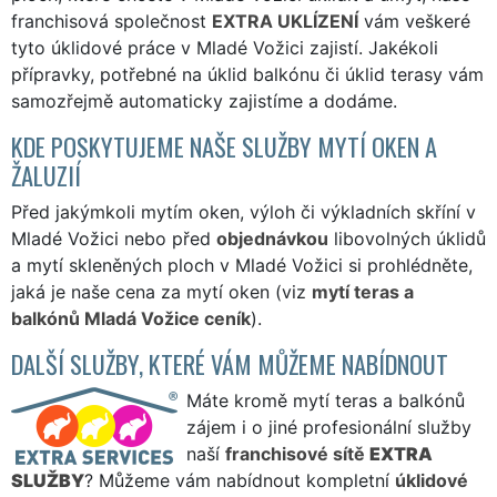
franchisová společnost
EXTRA UKLÍZENÍ
vám veškeré
tyto úklidové práce v Mladé Vožici zajistí. Jakékoli
přípravky, potřebné na úklid balkónu či úklid terasy vám
samozřejmě automaticky zajistíme a dodáme.
KDE POSKYTUJEME NAŠE SLUŽBY MYTÍ OKEN A
ŽALUZIÍ
Před jakýmkoli mytím oken, výloh či výkladních skříní v
Mladé Vožici nebo před
objednávkou
libovolných úklidů
a mytí skleněných ploch v Mladé Vožici si prohlédněte,
jaká je naše cena za mytí oken (viz
mytí teras a
balkónů Mladá Vožice ceník
).
DALŠÍ SLUŽBY, KTERÉ VÁM MŮŽEME NABÍDNOUT
Máte kromě mytí teras a balkónů
zájem i o jiné profesionální služby
naší
franchisové sítě
EXTRA
SLUŽBY
? Můžeme vám nabídnout kompletní
úklidové