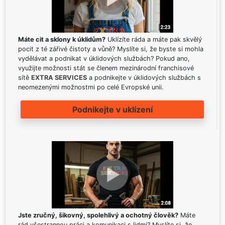
Máte cit a sklony k úklidům?
Uklízíte ráda a máte pak skvělý
pocit z té zářivé čistoty a vůně? Myslíte si, že byste si mohla
vydělávat a podnikat v úklidových službách? Pokud ano,
využijte možnosti stát se členem mezinárodní franchisové
sítě
EXTRA SERVICES
a podnikejte v úklidových službách s
neomezenými možnostmi po celé Evropské unii.
Podnikejte v uklízení
Jste zručný, šikovný, spolehlivý a ochotný člověk?
Máte
rád všestrannou práci a komunikaci s lidmi? Myslíte si, že