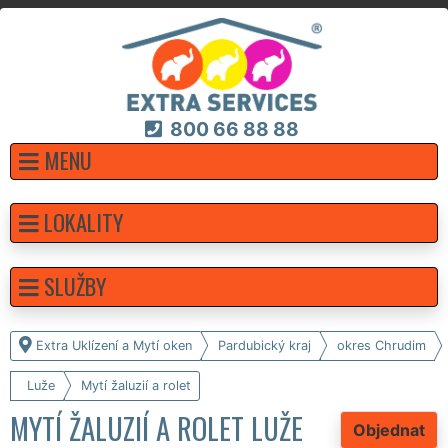
800 66 88 88
MENU
LOKALITY
SLUŽBY
Extra Uklízení a Mytí oken
Pardubický kraj
okres Chrudim
Luže
Mytí žaluzií a rolet
MYTÍ ŽALUZIÍ A ROLET LUŽE
Objednat