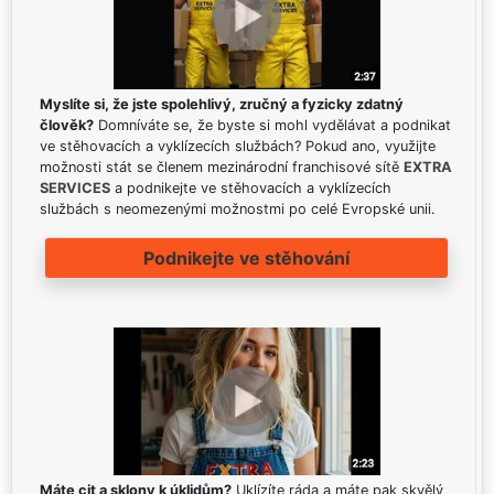
Myslíte si, že jste spolehlivý, zručný a fyzicky zdatný
člověk?
Domníváte se, že byste si mohl vydělávat a podnikat
ve stěhovacích a vyklízecích službách? Pokud ano, využijte
možnosti stát se členem mezinárodní franchisové sítě
EXTRA
SERVICES
a podnikejte ve stěhovacích a vyklízecích
službách s neomezenými možnostmi po celé Evropské unii.
Podnikejte ve stěhování
Máte cit a sklony k úklidům?
Uklízíte ráda a máte pak skvělý