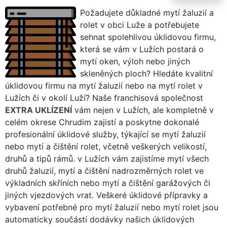
Požadujete důkladné mytí žaluzií a
rolet v obci Luže a potřebujete
sehnat spolehlivou úklidovou firmu,
která se vám v Lužích postará o
mytí oken, výloh nebo jiných
skleněných ploch? Hledáte kvalitní
úklidovou firmu na mytí žaluzií nebo na mytí rolet v
Lužích či v okolí Luží? Naše franchisová společnost
EXTRA UKLÍZENÍ
vám nejen v Lužích, ale kompletně v
celém okrese Chrudim zajistí a poskytne dokonalé
profesionální úklidové služby, týkající se mytí žaluzií
nebo mytí a čištění rolet, včetně veškerých velikostí,
druhů a tipů rámů. v Lužích vám zajistíme mytí všech
druhů žaluzií, mytí a čištění nadrozměrných rolet ve
výkladních skříních nebo mytí a čištění garážových či
jiných vjezdových vrat. Veškeré úklidové přípravky a
vybavení potřebné pro mytí žaluzií nebo mytí rolet jsou
automaticky součástí dodávky našich úklidových