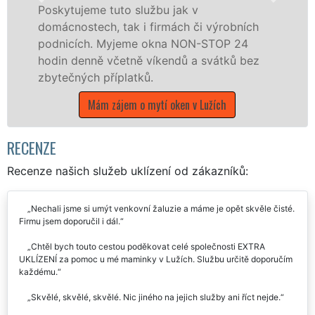
Poskytujeme tuto službu jak v
Pos
domácnostech, tak i firmách či výrobních
po
podnicích. Myjeme okna NON-STOP 24
fr
hodin denně včetně víkendů a svátků bez
UK
zbytečných příplatků.
stá
Mám zájem o mytí oken v Lužích
RECENZE
Recenze našich služeb uklízení od zákazníků:
Nechali jsme si umýt venkovní žaluzie a máme je opět skvěle čisté.
Firmu jsem doporučil i dál.
Chtěl bych touto cestou poděkovat celé společnosti EXTRA
UKLÍZENÍ za pomoc u mé maminky v Lužích. Službu určitě doporučím
každému.
Skvělé, skvělé, skvělé. Nic jiného na jejich služby ani říct nejde.