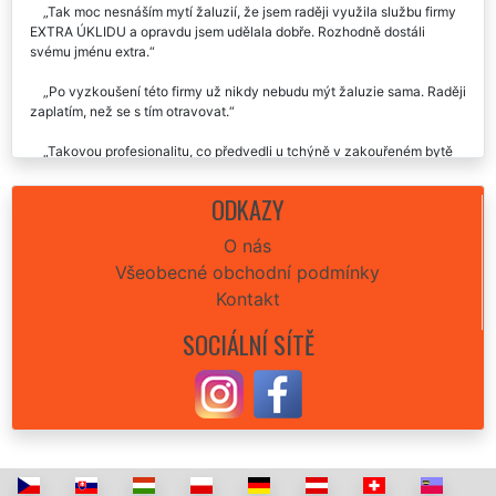
Tak moc nesnáším mytí žaluzií, že jsem raději využila službu firmy
EXTRA ÚKLIDU a opravdu jsem udělala dobře. Rozhodně dostáli
svému jménu extra.
Po vyzkoušení této firmy už nikdy nebudu mýt žaluzie sama. Raději
zaplatím, než se s tím otravovat.
Takovou profesionalitu, co předvedli u tchýně v zakouřeném bytě
jsem opravdu nečekal. Klobouk dolů. Karel, Luže
ODKAZY
Naši zkušenost mohu popsat jen jedním slovem, paráda!
O nás
Všeobecné obchodní podmínky
Kontakt
SOCIÁLNÍ SÍTĚ