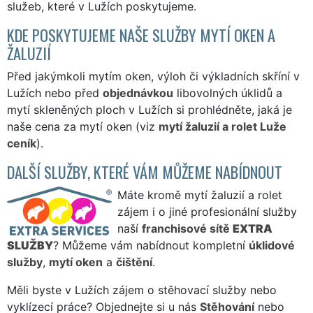
služeb, které v Lužích poskytujeme.
KDE POSKYTUJEME NAŠE SLUŽBY MYTÍ OKEN A
ŽALUZIÍ
Před jakýmkoli mytím oken, výloh či výkladních skříní v
Lužích nebo před
objednávkou
libovolných úklidů a
mytí skleněných ploch v Lužích si prohlédněte, jaká je
naše cena za mytí oken (viz
mytí žaluzií a rolet Luže
ceník
).
DALŠÍ SLUŽBY, KTERÉ VÁM MŮŽEME NABÍDNOUT
Máte kromě mytí žaluzií a rolet
zájem i o jiné profesionální služby
naší
franchisové sítě
EXTRA
SLUŽBY
? Můžeme vám nabídnout kompletní
úklidové
služby
,
mytí oken
a
čištění
.
Měli byste v Lužích zájem o stěhovací služby nebo
vyklízecí práce? Objednejte si u nás
Stěhování
nebo