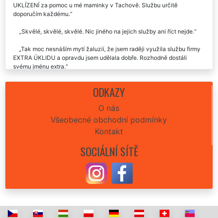
Chtěl bych touto cestou poděkovat celé společnosti EXTRA
UKLÍZENÍ za pomoc u mé maminky v Tachově. Službu určitě
doporučím každému.
Skvělé, skvělé, skvělé. Nic jiného na jejich služby ani říct nejde.
Tak moc nesnáším mytí žaluzií, že jsem raději využila službu firmy
EXTRA ÚKLIDU a opravdu jsem udělala dobře. Rozhodně dostáli
svému jménu extra.
Takovou profesionalitu, co předvedli u tchýně v zakouřeném bytě
ODKAZY
jsem opravdu nečekal. Klobouk dolů. Karel, Tachov
O nás
Všeobecné obchodní podmínky
Kontakt
SOCIÁLNÍ SÍTĚ