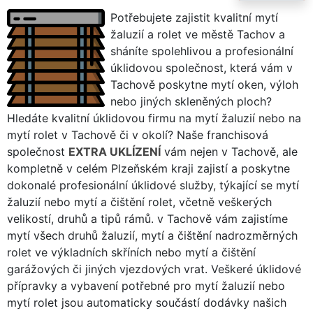
Potřebujete zajistit kvalitní mytí
žaluzií a rolet ve městě Tachov a
sháníte spolehlivou a profesionální
úklidovou společnost, která vám v
Tachově poskytne mytí oken, výloh
nebo jiných skleněných ploch?
Hledáte kvalitní úklidovou firmu na mytí žaluzií nebo na
mytí rolet v Tachově či v okolí? Naše franchisová
společnost
EXTRA UKLÍZENÍ
vám nejen v Tachově, ale
kompletně v celém Plzeňském kraji zajistí a poskytne
dokonalé profesionální úklidové služby, týkající se mytí
žaluzií nebo mytí a čištění rolet, včetně veškerých
velikostí, druhů a tipů rámů. v Tachově vám zajistíme
mytí všech druhů žaluzií, mytí a čištění nadrozměrných
rolet ve výkladních skříních nebo mytí a čištění
garážových či jiných vjezdových vrat. Veškeré úklidové
přípravky a vybavení potřebné pro mytí žaluzií nebo
mytí rolet jsou automaticky součástí dodávky našich