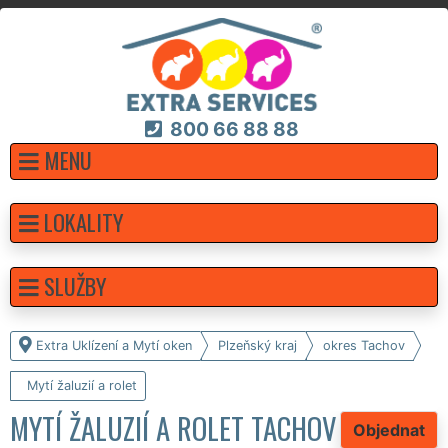
800 66 88 88
MENU
LOKALITY
SLUŽBY
Extra Uklízení a Mytí oken
Plzeňský kraj
okres Tachov
Mytí žaluzií a rolet
MYTÍ ŽALUZIÍ A ROLET TACHOV
Objednat