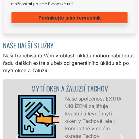
možnostmi po celé Evropské unii.
Podnikejte jako řemeslník
NAŠE DALŠÍ SLUŽBY
Naši franchisanti Vám v oblasti úklidu mohou nabídnout
řadu dalších extra služeb od generálního úklidu až po
mytí oken a žaluzií.
Í OKEN A ŽALUZIÍ TACHOV
MYTÍ OKEN
Naše společnost EXTRA
UKLÍZENÍ zajišťuje
kvalitní a levné mytí
oken v Tachově, ale i
kompletně v celém
okrese Tachov.