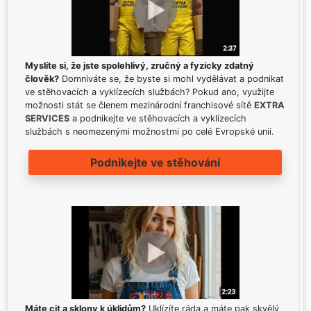
Myslíte si, že jste spolehlivý, zručný a fyzicky zdatný
člověk?
Domníváte se, že byste si mohl vydělávat a podnikat
ve stěhovacích a vyklízecích službách? Pokud ano, využijte
možnosti stát se členem mezinárodní franchisové sítě
EXTRA
SERVICES
a podnikejte ve stěhovacích a vyklízecích
službách s neomezenými možnostmi po celé Evropské unii.
Podnikejte ve stěhování
Máte cit a sklony k úklidům?
Uklízíte ráda a máte pak skvělý