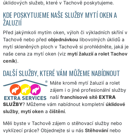
úklidových služeb, které v Tachově poskytujeme.
KDE POSKYTUJEME NAŠE SLUŽBY MYTÍ OKEN A
ŽALUZIÍ
Před jakýmkoli mytím oken, výloh či výkladních skříní v
Tachově nebo před
objednávkou
libovolných úklidů a
mytí skleněných ploch v Tachově si prohlédněte, jaká je
naše cena za mytí oken (viz
mytí žaluzií a rolet Tachov
ceník
).
DALŠÍ SLUŽBY, KTERÉ VÁM MŮŽEME NABÍDNOUT
Máte kromě mytí žaluzií a rolet
zájem i o jiné profesionální služby
naší
franchisové sítě
EXTRA
SLUŽBY
? Můžeme vám nabídnout kompletní
úklidové
služby
,
mytí oken
a
čištění
.
Měli byste v Tachově zájem o stěhovací služby nebo
vyklízecí práce? Objednejte si u nás
Stěhování
nebo