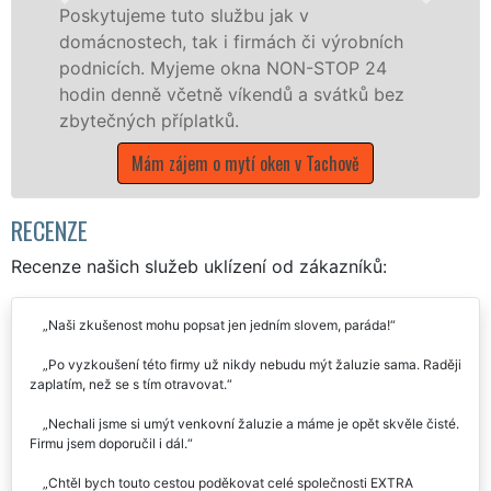
e tuto službu jak v
Poskytujeme k
ch, tak i firmách či výrobních
po celém okr
. Myjeme okna NON-STOP 24
franchisovýc
ně včetně víkendů a svátků bez
UKLÍZENÍ, a 
 příplatků.
státních svát
m zájem o mytí oken v Tachově
Mám zájem
RECENZE
Recenze našich služeb uklízení od zákazníků:
Naši zkušenost mohu popsat jen jedním slovem, paráda!
Po vyzkoušení této firmy už nikdy nebudu mýt žaluzie sama. Raději
zaplatím, než se s tím otravovat.
Nechali jsme si umýt venkovní žaluzie a máme je opět skvěle čisté.
Firmu jsem doporučil i dál.