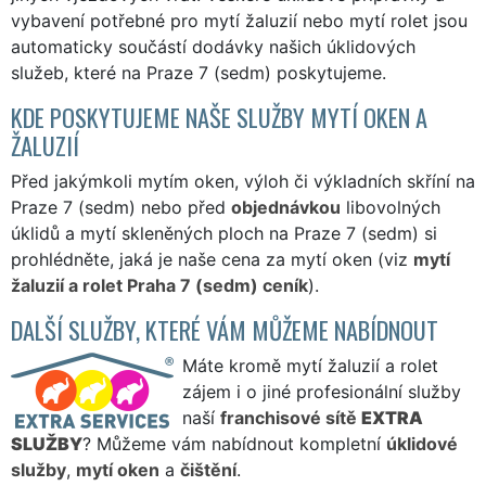
vybavení potřebné pro mytí žaluzií nebo mytí rolet jsou
automaticky součástí dodávky našich úklidových
služeb, které na Praze 7 (sedm) poskytujeme.
KDE POSKYTUJEME NAŠE SLUŽBY MYTÍ OKEN A
ŽALUZIÍ
Před jakýmkoli mytím oken, výloh či výkladních skříní na
Praze 7 (sedm) nebo před
objednávkou
libovolných
úklidů a mytí skleněných ploch na Praze 7 (sedm) si
prohlédněte, jaká je naše cena za mytí oken (viz
mytí
žaluzií a rolet Praha 7 (sedm) ceník
).
DALŠÍ SLUŽBY, KTERÉ VÁM MŮŽEME NABÍDNOUT
Máte kromě mytí žaluzií a rolet
zájem i o jiné profesionální služby
naší
franchisové sítě
EXTRA
SLUŽBY
? Můžeme vám nabídnout kompletní
úklidové
služby
,
mytí oken
a
čištění
.