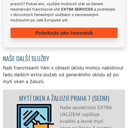
pracích? Pokud ano, využijte možnosti stát se členem
mezinárodní franchisové sítě
EXTRA SERVICES
a podnikejte
v libovolných řemeslných službách s neomezenými
možnostmi po celé Evropské unii.
Podnikejte jako řemeslník
NAŠE DALŠÍ SLUŽBY
Naši franchisanti Vám v oblasti úklidu mohou nabídnout
řadu dalších extra služeb od generálního úklidu až po
mytí oken a žaluzií.
EN A ŽALUZIÍ PRAHA 7 (SEDM)
MYTÍ OKENN
Naše společnost EXTRA
UKLÍZENÍ zajišťuje
kvalitní a levné mytí
oken na Praze 7 (sedm),