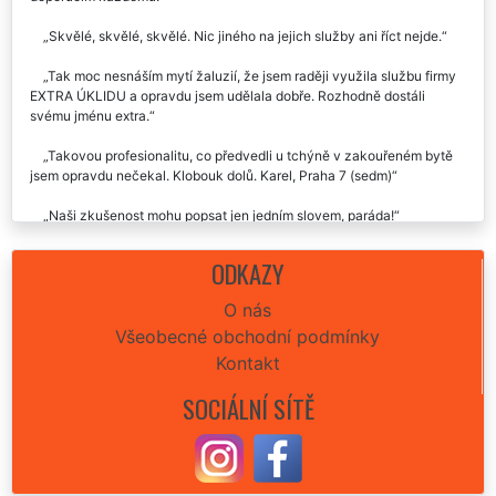
Chtěl bych touto cestou poděkovat celé společnosti EXTRA
UKLÍZENÍ za pomoc u mé maminky na Praze 7 (sedm). Službu určitě
doporučím každému.
Skvělé, skvělé, skvělé. Nic jiného na jejich služby ani říct nejde.
Tak moc nesnáším mytí žaluzií, že jsem raději využila službu firmy
EXTRA ÚKLIDU a opravdu jsem udělala dobře. Rozhodně dostáli
svému jménu extra.
Takovou profesionalitu, co předvedli u tchýně v zakouřeném bytě
jsem opravdu nečekal. Klobouk dolů. Karel, Praha 7 (sedm)
Naši zkušenost mohu popsat jen jedním slovem, paráda!
Po vyzkoušení této firmy už nikdy nebudu mýt žaluzie sama. Raději
ODKAZY
zaplatím, než se s tím otravovat.
O nás
Všeobecné obchodní podmínky
Kontakt
SOCIÁLNÍ SÍTĚ