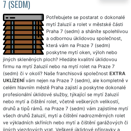
7 (SEDM)
Potřebujete se postarat o dokonalé
mytí žaluzií a rolet v městské části
Praha 7 (sedm) a sháníte spolehlivou
a odbornou úklidovou společnost,
která vám na Praze 7 (sedm)
poskytne mytí oken, výloh nebo
jiných skleněných ploch? Hledáte kvalitní úklidovou
firmu na mytí žaluzií nebo na mytí rolet na Praze 7
(sedm) či v okolí? Naše franchisová společnost
EXTRA
UKLÍZENÍ
vám nejen na Praze 7 (sedm), ale kompletně v
celém hlavním městě Praha zajistí a poskytne dokonalé
profesionální úklidové služby, týkající se mytí žaluzií
nebo mytí a čištění rolet, včetně veškerých velikostí,
druhů a tipů rámů. na Praze 7 (sedm) vám zajistíme mytí
všech druhů žaluzií, mytí a čištění nadrozměrných rolet
ve výkladních skříních nebo mytí a čištění garážových či
jiných vjezdových vrat. Veškeré úklidové přípravky a