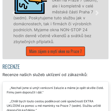
ale i kompletně v celé
městské části Praha 7
skytujeme tuto službu jak v
ch, tak i firmách či výrobních
dřevěná okna
. Myjeme okna NON-STOP 24
kompletní a k
ně včetně víkendů a svátků bez
městské část
 příplatků.
prostřednict
EXTRA UKLÍZE
m zájem o mytí oken na Praze 7
během státní
Mám zájem o m
RECENZE
Recenze našich služeb uklízení od zákazníků:
Nechali jsme si umýt venkovní žaluzie a máme je opět skvěle čisté.
Firmu jsem doporučil i dál.