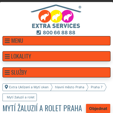
800 66 88 88
MENU
LOKALITY
SLUŽBY
Extra Uklízení a Mytí oken
hlavní město Praha
Praha 7
Mytí žaluzií a rolet
MYTÍ ŽALUZIÍ A ROLET PRAHA
Objednat