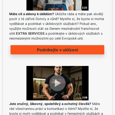
Máte cit a sklony k úklidům?
Uklízíte ráda a máte pak skvělý
pocit z té zářivé čistoty a vůně? Myslíte si, že byste si mohla
vydělávat a podnikat v úklidových službách? Pokud ano,
využijte možnosti stát se členem mezinárodní franchisové
sítě
EXTRA SERVICES
a podnikejte v úklidových službách s
neomezenými možnostmi po celé Evropské unii.
Podnikejte v uklízení
Jste zručný, šikovný, spolehlivý a ochotný člověk?
Máte
rád všestrannou práci a komunikaci s lidmi? Myslíte si, že
byste si mohl vydělávat a podnikat v řemeslných službách a