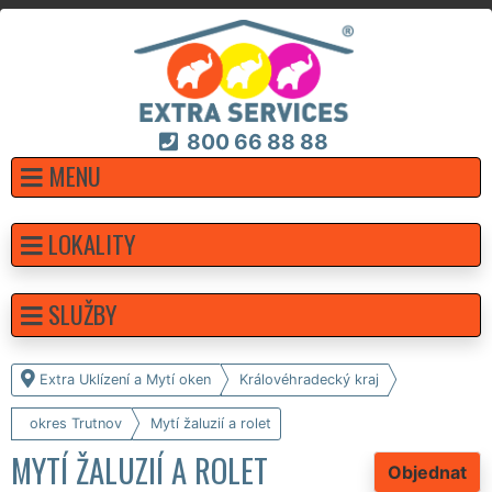
800 66 88 88
MENU
LOKALITY
SLUŽBY
Extra Uklízení a Mytí oken
Královéhradecký kraj
okres Trutnov
Mytí žaluzií a rolet
MYTÍ ŽALUZIÍ A ROLET
Objednat