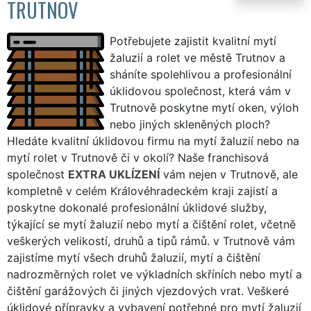
TRUTNOV
Potřebujete zajistit kvalitní mytí
žaluzií a rolet ve městě Trutnov a
sháníte spolehlivou a profesionální
úklidovou společnost, která vám v
Trutnově poskytne mytí oken, výloh
nebo jiných skleněných ploch?
Hledáte kvalitní úklidovou firmu na mytí žaluzií nebo na
mytí rolet v Trutnově či v okolí? Naše franchisová
společnost
EXTRA UKLÍZENÍ
vám nejen v Trutnově, ale
kompletně v celém Královéhradeckém kraji zajistí a
poskytne dokonalé profesionální úklidové služby,
týkající se mytí žaluzií nebo mytí a čištění rolet, včetně
veškerých velikostí, druhů a tipů rámů. v Trutnově vám
zajistíme mytí všech druhů žaluzií, mytí a čištění
nadrozměrných rolet ve výkladních skříních nebo mytí a
čištění garážových či jiných vjezdových vrat. Veškeré
úklidové přípravky a vybavení potřebné pro mytí žaluzií