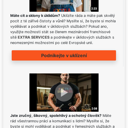
Máte cit a sklony k úklidům?
Uklízíte ráda a máte pak skvělý
pocit z té zářivé čistoty a vůně? Myslíte si, že byste si mohla
vydělávat a podnikat v úklidových službách? Pokud ano,
využijte možnosti stát se členem mezinárodní franchisové
sítě
EXTRA SERVICES
a podnikejte v úklidových službách s
neomezenými možnostmi po celé Evropské unii.
Podnikejte v uklízení
Jste zručný, šikovný, spolehlivý a ochotný člověk?
Máte
rád všestrannou práci a komunikaci s lidmi? Myslíte si, že
byste si mohl vydělávat a podnikat v řemeslných službách a