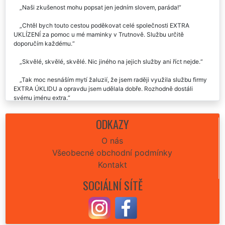
Nechali jsme si umýt venkovní žaluzie a máme je opět skvěle čisté.
Firmu jsem doporučil i dál.
Naši zkušenost mohu popsat jen jedním slovem, paráda!
Chtěl bych touto cestou poděkovat celé společnosti EXTRA
UKLÍZENÍ za pomoc u mé maminky v Trutnově. Službu určitě
doporučím každému.
Skvělé, skvělé, skvělé. Nic jiného na jejich služby ani říct nejde.
Tak moc nesnáším mytí žaluzií, že jsem raději využila službu firmy
EXTRA ÚKLIDU a opravdu jsem udělala dobře. Rozhodně dostáli
svému jménu extra.
Takovou profesionalitu, co předvedli u tchýně v zakouřeném bytě
ODKAZY
jsem opravdu nečekal. Klobouk dolů. Karel, Trutnov
O nás
Všeobecné obchodní podmínky
Kontakt
SOCIÁLNÍ SÍTĚ