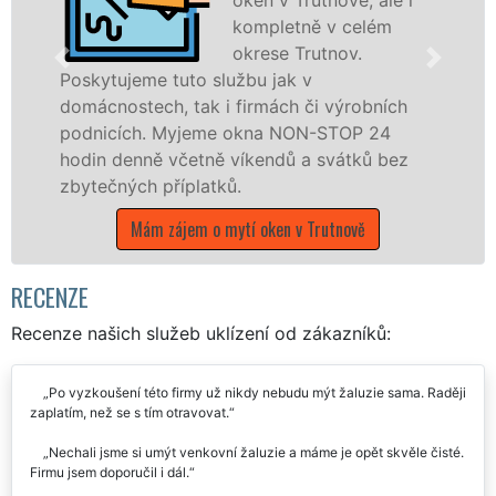
kompletně v celém
okrese Trutnov.
tuto službu jak v
, tak i firmách či výrobních
Poskytujeme kom
Myjeme okna NON-STOP 24
po celém okrese
včetně víkendů a svátků bez
franchisových 
říplatků.
UKLÍZENÍ, a to 
státních svátků.
ájem o mytí oken v Trutnově
Mám zájem o 
RECENZE
Recenze našich služeb uklízení od zákazníků:
Po vyzkoušení této firmy už nikdy nebudu mýt žaluzie sama. Raději
zaplatím, než se s tím otravovat.