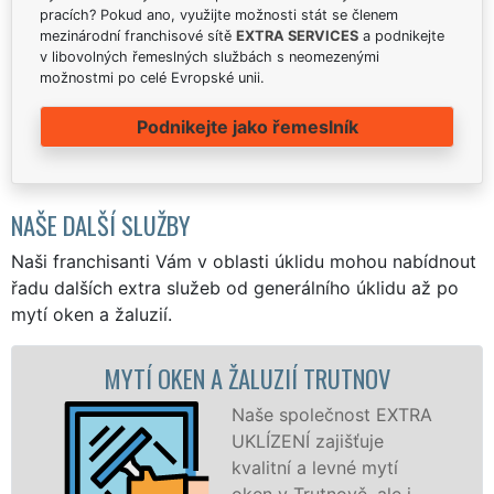
pracích? Pokud ano, využijte možnosti stát se členem
mezinárodní franchisové sítě
EXTRA SERVICES
a podnikejte
v libovolných řemeslných službách s neomezenými
možnostmi po celé Evropské unii.
Podnikejte jako řemeslník
NAŠE DALŠÍ SLUŽBY
Naši franchisanti Vám v oblasti úklidu mohou nabídnout
řadu dalších extra služeb od generálního úklidu až po
mytí oken a žaluzií.
KEN A ŽALUZIÍ TRUTNOV
MYTÍ OKE
Naše společnost EXTRA
UKLÍZENÍ zajišťuje
kvalitní a levné mytí
oken v Trutnově, ale i