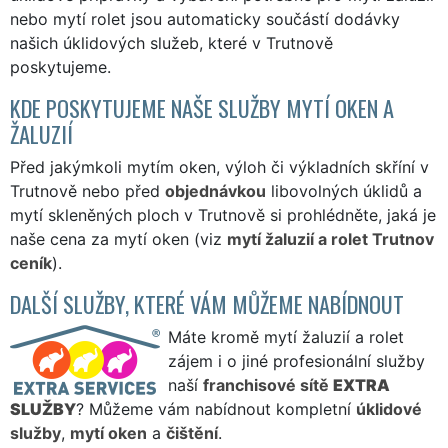
nebo mytí rolet jsou automaticky součástí dodávky
našich úklidových služeb, které v Trutnově
poskytujeme.
KDE POSKYTUJEME NAŠE SLUŽBY MYTÍ OKEN A
ŽALUZIÍ
Před jakýmkoli mytím oken, výloh či výkladních skříní v
Trutnově nebo před
objednávkou
libovolných úklidů a
mytí skleněných ploch v Trutnově si prohlédněte, jaká je
naše cena za mytí oken (viz
mytí žaluzií a rolet Trutnov
ceník
).
DALŠÍ SLUŽBY, KTERÉ VÁM MŮŽEME NABÍDNOUT
Máte kromě mytí žaluzií a rolet
zájem i o jiné profesionální služby
naší
franchisové sítě
EXTRA
SLUŽBY
? Můžeme vám nabídnout kompletní
úklidové
služby
,
mytí oken
a
čištění
.