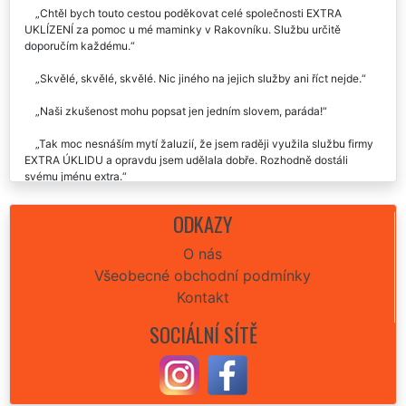
Nechali jsme si umýt venkovní žaluzie a máme je opět skvěle čisté.
Firmu jsem doporučil i dál.
Chtěl bych touto cestou poděkovat celé společnosti EXTRA
UKLÍZENÍ za pomoc u mé maminky v Rakovníku. Službu určitě
doporučím každému.
Skvělé, skvělé, skvělé. Nic jiného na jejich služby ani říct nejde.
Naši zkušenost mohu popsat jen jedním slovem, paráda!
Tak moc nesnáším mytí žaluzií, že jsem raději využila službu firmy
EXTRA ÚKLIDU a opravdu jsem udělala dobře. Rozhodně dostáli
svému jménu extra.
Takovou profesionalitu, co předvedli u tchýně v zakouřeném bytě
ODKAZY
jsem opravdu nečekal. Klobouk dolů. Karel, Rakovník
O nás
Všeobecné obchodní podmínky
Kontakt
SOCIÁLNÍ SÍTĚ