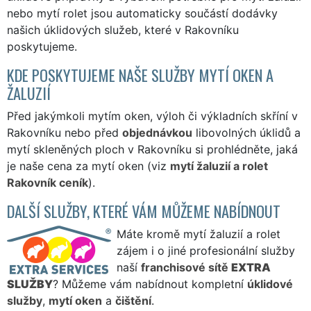
nebo mytí rolet jsou automaticky součástí dodávky
našich úklidových služeb, které v Rakovníku
poskytujeme.
KDE POSKYTUJEME NAŠE SLUŽBY MYTÍ OKEN A
ŽALUZIÍ
Před jakýmkoli mytím oken, výloh či výkladních skříní v
Rakovníku nebo před
objednávkou
libovolných úklidů a
mytí skleněných ploch v Rakovníku si prohlédněte, jaká
je naše cena za mytí oken (viz
mytí žaluzií a rolet
Rakovník ceník
).
DALŠÍ SLUŽBY, KTERÉ VÁM MŮŽEME NABÍDNOUT
Máte kromě mytí žaluzií a rolet
zájem i o jiné profesionální služby
naší
franchisové sítě
EXTRA
SLUŽBY
? Můžeme vám nabídnout kompletní
úklidové
služby
,
mytí oken
a
čištění
.