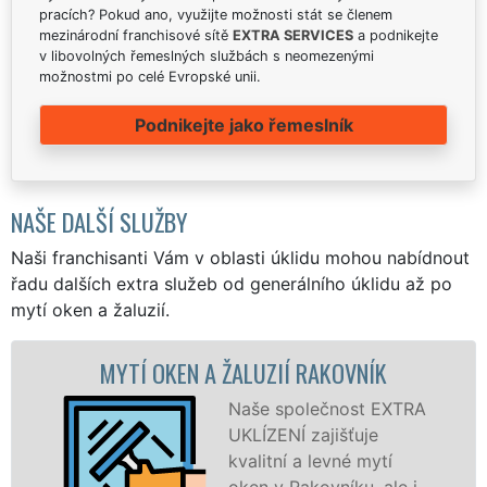
pracích? Pokud ano, využijte možnosti stát se členem
mezinárodní franchisové sítě
EXTRA SERVICES
a podnikejte
v libovolných řemeslných službách s neomezenými
možnostmi po celé Evropské unii.
Podnikejte jako řemeslník
NAŠE DALŠÍ SLUŽBY
Naši franchisanti Vám v oblasti úklidu mohou nabídnout
řadu dalších extra služeb od generálního úklidu až po
mytí oken a žaluzií.
KEN A ŽALUZIÍ RAKOVNÍK
MYTÍ OKE
Naše společnost EXTRA
UKLÍZENÍ zajišťuje
kvalitní a levné mytí
oken v Rakovníku, ale i