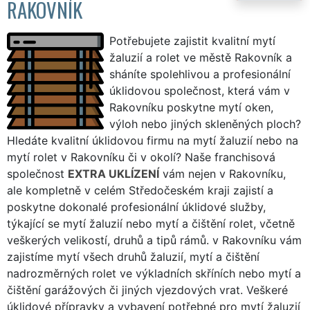
RAKOVNÍK
Potřebujete zajistit kvalitní mytí
žaluzií a rolet ve městě Rakovník a
sháníte spolehlivou a profesionální
úklidovou společnost, která vám v
Rakovníku poskytne mytí oken,
výloh nebo jiných skleněných ploch?
Hledáte kvalitní úklidovou firmu na mytí žaluzií nebo na
mytí rolet v Rakovníku či v okolí? Naše franchisová
společnost
EXTRA UKLÍZENÍ
vám nejen v Rakovníku,
ale kompletně v celém Středočeském kraji zajistí a
poskytne dokonalé profesionální úklidové služby,
týkající se mytí žaluzií nebo mytí a čištění rolet, včetně
veškerých velikostí, druhů a tipů rámů. v Rakovníku vám
zajistíme mytí všech druhů žaluzií, mytí a čištění
nadrozměrných rolet ve výkladních skříních nebo mytí a
čištění garážových či jiných vjezdových vrat. Veškeré
úklidové přípravky a vybavení potřebné pro mytí žaluzií