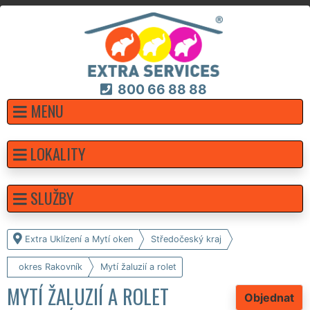
800 66 88 88
MENU
LOKALITY
SLUŽBY
Extra Uklízení a Mytí oken
Středočeský kraj
okres Rakovník
Mytí žaluzií a rolet
MYTÍ ŽALUZIÍ A ROLET
Objednat