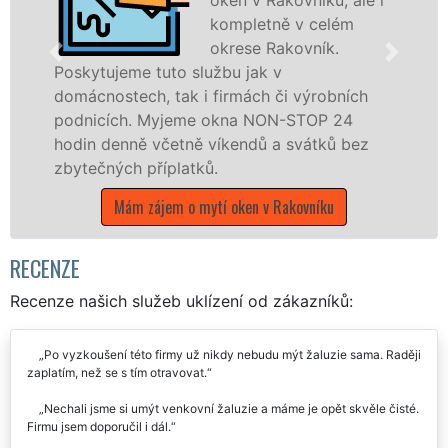
kompletně v celém
okrese Rakovník.
tuto službu jak v
, tak i firmách či výrobních
Poskytujeme kom
Myjeme okna NON-STOP 24
po celém okres
včetně víkendů a svátků bez
franchisových 
říplatků.
UKLÍZENÍ, a to 
státních svátků.
ájem o mytí oken v Rakovníku
Mám zájem o 
RECENZE
Recenze našich služeb uklízení od zákazníků:
Po vyzkoušení této firmy už nikdy nebudu mýt žaluzie sama. Raději
zaplatím, než se s tím otravovat.