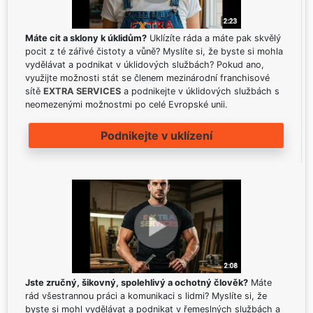
Máte cit a sklony k úklidům?
Uklízíte ráda a máte pak skvělý
pocit z té zářivé čistoty a vůně? Myslíte si, že byste si mohla
vydělávat a podnikat v úklidových službách? Pokud ano,
využijte možnosti stát se členem mezinárodní franchisové
sítě
EXTRA SERVICES
a podnikejte v úklidových službách s
neomezenými možnostmi po celé Evropské unii.
Podnikejte v uklízení
Jste zručný, šikovný, spolehlivý a ochotný člověk?
Máte
rád všestrannou práci a komunikaci s lidmi? Myslíte si, že
byste si mohl vydělávat a podnikat v řemeslných službách a