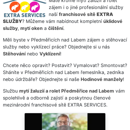
Máte kromě mytí žaluzií a rolet
zájem i o jiné profesionální služby
naší
franchisové sítě
EXTRA
SLUŽBY
? Můžeme vám nabídnout kompletní
úklidové
služby
,
mytí oken
a
čištění
.
Měli byste v Předměřicích nad Labem zájem o stěhovací
služby nebo vyklízecí práce? Objednejte si u nás
Stěhování
nebo
Vyklízení
!
Chcete něco opravit? Postavit? Vymalovat? Smontovat?
Sháníte v Předměřicích nad Labem řemeslníka, zedníka
nebo údržbáře? Objednejte si naše
Hodinové manžely
!
Službu
mytí žaluzií a rolet Předměřice nad Labem
vám
spolehlivě a odborně zajistí a poskytnou členové
mezinárodní franchisové sítě EXTRA SERVICES.