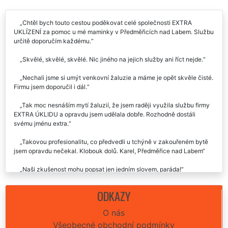
RECENZE
Recenze našich služeb uklízení od zákazníků:
Chtěl bych touto cestou poděkovat celé společnosti EXTRA
UKLÍZENÍ za pomoc u mé maminky v Předměřicích nad Labem. Službu
určitě doporučím každému.
Skvělé, skvělé, skvělé. Nic jiného na jejich služby ani říct nejde.
Nechali jsme si umýt venkovní žaluzie a máme je opět skvěle čisté.
Firmu jsem doporučil i dál.
Tak moc nesnáším mytí žaluzií, že jsem raději využila službu firmy
EXTRA ÚKLIDU a opravdu jsem udělala dobře. Rozhodně dostáli
svému jménu extra.
Takovou profesionalitu, co předvedli u tchýně v zakouřeném bytě
jsem opravdu nečekal. Klobouk dolů. Karel, Předměřice nad Labem
Naši zkušenost mohu popsat jen jedním slovem, paráda!
Po vyzkoušení této firmy už nikdy nebudu mýt žaluzie sama. Raději
ODKAZY
zaplatím, než se s tím otravovat.