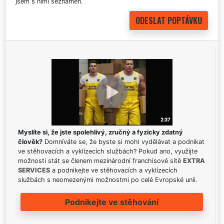
jsem s nimi seznámen.
Myslíte si, že jste spolehlivý, zručný a fyzicky zdatný
člověk?
Domníváte se, že byste si mohl vydělávat a podnikat
ve stěhovacích a vyklízecích službách? Pokud ano, využijte
možnosti stát se členem mezinárodní franchisové sítě
EXTRA
SERVICES
a podnikejte ve stěhovacích a vyklízecích
službách s neomezenými možnostmi po celé Evropské unii.
Podnikejte ve stěhování