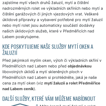
zajistíme mytí všech druhů žaluzií, mytí a čištění
nadrozměrných rolet ve výkladních skříních nebo mytí a
čištění garážových či jiných vjezdových vrat. Veškeré
úklidové přípravky a vybavení potřebné pro mytí žaluzií
nebo mytí rolet jsou automaticky součástí dodávky
našich úklidových služeb, které v Předměřicích nad
Labem poskytujeme.
KDE POSKYTUJEME NAŠE SLUŽBY MYTÍ OKEN A
ŽALUZIÍ
Před jakýmkoli mytím oken, výloh či výkladních skříní v
Předměřicích nad Labem nebo před
objednávkou
libovolných úklidů a mytí skleněných ploch v
Předměřicích nad Labem si prohlédněte, jaká je naše
cena za mytí oken (viz
mytí žaluzií a rolet Předměřice
nad Labem ceník
).
DALŠÍ SLUŽBY, KTERÉ VÁM MŮŽEME NABÍDNOUT