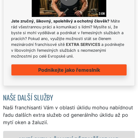
Jste zručný, šikovný, spolehlivý a ochotný člověk?
Máte
rád všestrannou práci a komunikaci s lidmi? Myslíte si, že
byste si mohl vydělávat a podnikat v řemeslných službách a
pracích? Pokud ano, využijte možnosti stát se členem
mezinárodní franchisové sítě
EXTRA SERVICES
a podnikejte
v libovolných řemeslných službách s neomezenými
možnostmi po celé Evropské unii.
Podnikejte jako řemeslník
NAŠE DALŠÍ SLUŽBY
Naši franchisanti Vám v oblasti úklidu mohou nabídnout
řadu dalších extra služeb od generálního úklidu až po
mytí oken a žaluzií.