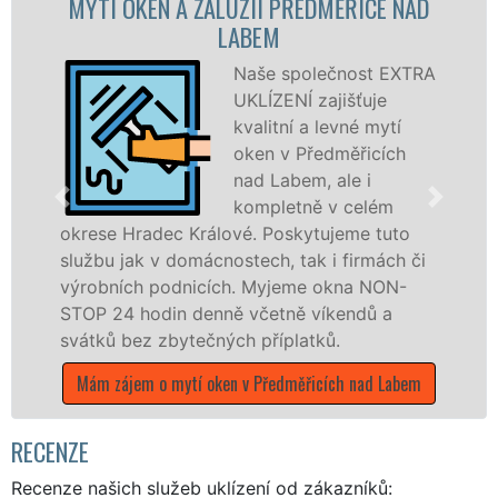
 A ŽALUZIÍ PŘEDMĚŘICE NAD
MYTÍ OKE
LABEM
PŘEDM
Naše společnost EXTRA
UKLÍZENÍ zajišťuje
kvalitní a levné mytí
oken v Předměřicích
nad Labem, ale i
kompletně v celém
c Králové. Poskytujeme tuto
plastová, hliník
 domácnostech, tak i firmách či
Poskytujeme kom
odnicích. Myjeme okna NON-
po celém okres
in denně včetně víkendů a
prostřednictvím
bytečných příplatků.
EXTRA UKLÍZENÍ,
během státních 
mytí oken v Předměřicích nad Labem
Mám zájem o 
Pře