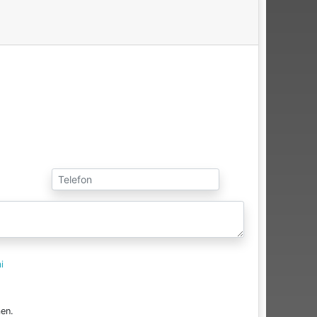
i
en.