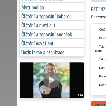
Mytí podlah
RECENZ
Čištění a tepování koberců
Recenze 
Čištění a mytí aut
Chtě
Čištění a tepování sedaček
Skvěl
Čištění osvětlení
Tak m
Dezinfekce a ozonizace
extra.
Takov
Naši 
Po vy
Necha