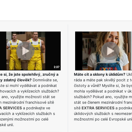
e si, že jste spolehlivý, zručný a
Máte cit a sklony k úklidům?
Ukl
ky zdatný člověk?
Domníváte se,
ráda a máte pak skvělý pocit z t
te si mohl vydělávat a podnikat
čistoty a vůně? Myslíte si, že by
hovacích a vyklízecích službách?
mohla vydělávat a podnikat v úk
ano, využijte možnosti stát se
službách? Pokud ano, využijte 
m mezinárodní franchisové sítě
stát se členem mezinárodní fran
A SERVICES
a podnikejte ve
sítě
EXTRA SERVICES
a podnike
acích a vyklízecích službách s
úklidových službách s neomeze
zenými možnostmi po celé
možnostmi po celé Evropské uni
ké unii.