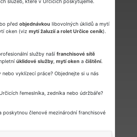
ch služeb, které v Určicích poskytujeme.
nebo před
objednávkou
libovolných úklidů a mytí
ytí oken (viz
mytí žaluzií a rolet Určice ceník
).
profesionální služby naší
franchisové sítě
pletní
úklidové služby
,
mytí oken
a
čištění
.
 nebo vyklízecí práce? Objednejte si u nás
Určicích řemeslníka, zedníka nebo údržbáře?
 a poskytnou členové mezinárodní franchisové