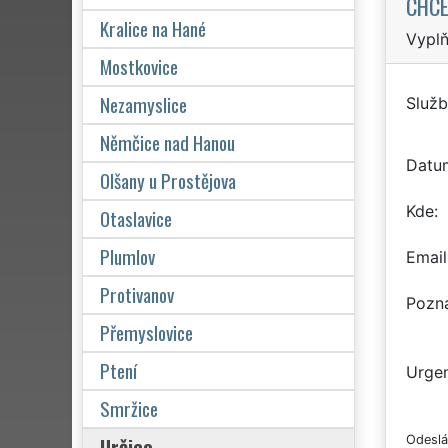
CHCE
Kralice na Hané
Vyplň
Mostkovice
Nezamyslice
Služb
Němčice nad Hanou
Datu
Olšany u Prostějova
Kde
Otaslavice
Plumlov
Email
Protivanov
Pozn
Přemyslovice
Ptení
Urgen
Smržice
Určice
Odeslá