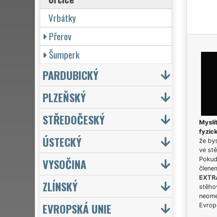
Vrbátky
Přerov
Šumperk
PARDUBICKÝ
PLZEŇSKÝ
STŘEDOČESKÝ
Myslít
fyzic
ÚSTECKÝ
že bys
ve stě
Pokud 
VYSOČINA
člene
EXTR
ZLÍNSKÝ
stěhov
neome
EVROPSKÁ UNIE
Evrops