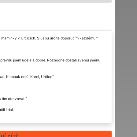
 maminky v Určicích. Službu určitě doporučím každému.
 opravdu jsem udělala dobře. Rozhodně dostáli svému jménu
l. Klobouk dolů. Karel, Určice
 tím otravovat.
il i dál.