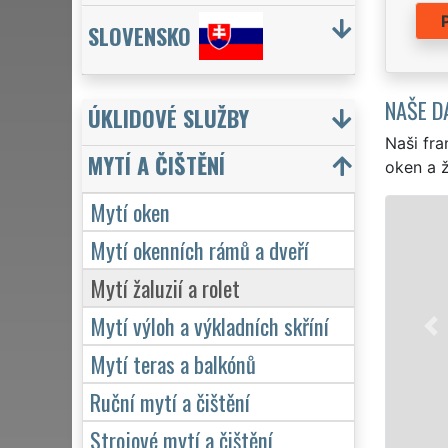
SLOVENSKO
NAŠE D
ÚKLIDOVÉ SLUŽBY
Naši fra
MYTÍ A ČIŠTĚNÍ
oken a ž
Mytí oken
Mytí okenních rámů a dveří
Mytí žaluzií a rolet
Mytí výloh a výkladních skříní
Mytí teras a balkónů
Ruční mytí a čištění
Strojové mytí a čištění