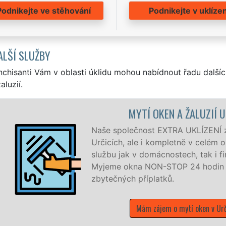
Podnikejte ve stěhování
Podnikejte v uklízen
ALŠÍ SLUŽBY
nchisanti Vám v oblasti úklidu mohou nabídnout řadu dalšíc
aluzií.
MYTÍ OKEN A ŽALUZIÍ URČICE
Naše společnost EXTRA UKLÍZENÍ zajišťuje k
Určicích, ale i kompletně v celém okrese Pr
službu jak v domácnostech, tak i firmách či
Myjeme okna NON-STOP 24 hodin denně vče
zbytečných příplatků.
Mám zájem o mytí oken v Určicích