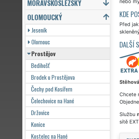
MORAVSKOSLEZSKÝ
nebo myt
KDE PO
OLOMOUCKÝ
Před jak
Jeseník
skleněný
Olomouc
DALŠÍ 
Prostějov
Bedihošť
Brodek u Prostějova
Stěhová
Čechy pod Kosířem
Chcete 
Čelechovice na Hané
Objedne
Držovice
Službu
m
sítě EX
Konice
Kostelec na Hané