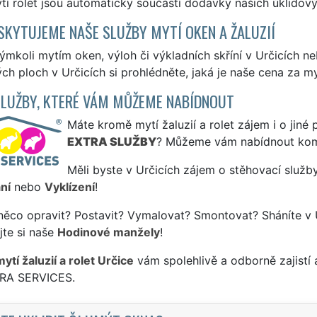
í rolet jsou automaticky součástí dodávky našich úklidový
SKYTUJEME NAŠE SLUŽBY MYTÍ OKEN A ŽALUZIÍ
ýmkoli mytím oken, výloh či výkladních skříní v Určicích 
ch ploch v Určicích si prohlédněte, jaká je naše cena za m
SLUŽBY, KTERÉ VÁM MŮŽEME NABÍDNOUT
Máte kromě mytí žaluzií a rolet zájem i o jiné 
EXTRA SLUŽBY
? Můžeme vám nabídnout kom
Měli byste v Určicích zájem o stěhovací služby
ní
nebo
Vyklízení
!
něco opravit? Postavit? Vymalovat? Smontovat? Sháníte v 
jte si naše
Hodinové manžely
!
ytí žaluzií a rolet Určice
vám spolehlivě a odborně zajistí
TRA SERVICES.