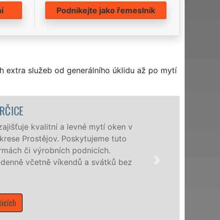
í
Podnikejte jako řemeslník
h extra služeb od generálního úklidu až po mytí
valitní a levné mytí oken v
ostějov. Poskytujeme tuto
 výrobních podnicích.
tně víkendů a svátků bez