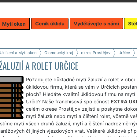
Ceník úklidu
Vydělávejte s námi
Stě
Mytí oken
Uklízení a Mytí oken
Olomoucký kraj
okres Prostějov
Určice
ŽALUZIÍ A ROLET URČICE
Požadujete důkladné mytí žaluzií a rolet v obci
úklidovou firmu, která se vám v Určicích postar
ploch? Hledáte kvalitní úklidovou firmu na mytí ž
Určic? Naše franchisová společnost
EXTRA UKL
celém okrese Prostějov zajistí a poskytne dokona
mytí žaluzií nebo mytí a čištění rolet, včetně ve
stíme mytí všech druhů žaluzií, mytí a čištění nadrozměrnýc
garážových či jiných vjezdových vrat. Veškeré úklidové pří