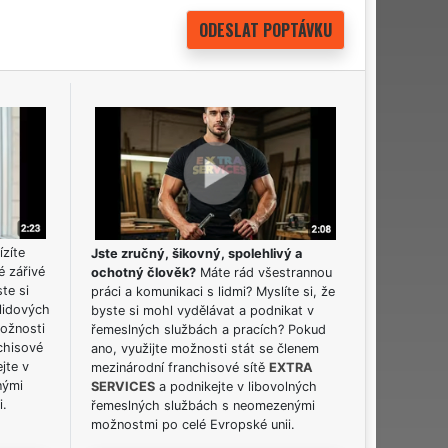
ízíte
Jste zručný, šikovný, spolehlivý a
é zářivé
ochotný člověk?
Máte rád všestrannou
ste si
práci a komunikaci s lidmi? Myslíte si, že
lidových
byste si mohl vydělávat a podnikat v
možnosti
řemeslných službách a pracích? Pokud
chisové
ano, využijte možnosti stát se členem
jte v
mezinárodní franchisové sítě
EXTRA
nými
SERVICES
a podnikejte v libovolných
i.
řemeslných službách s neomezenými
možnostmi po celé Evropské unii.