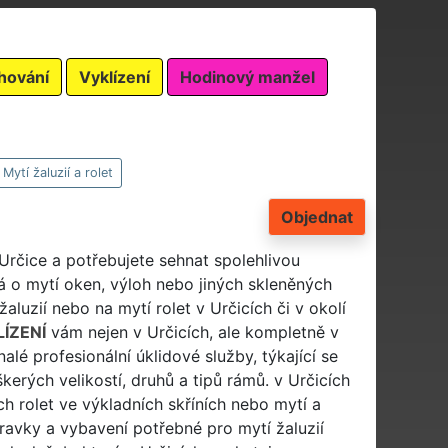
hování
Vyklízení
Hodinový manžel
Mytí žaluzií a rolet
Objednat
 Určice a potřebujete sehnat spolehlivou
á o mytí oken, výloh nebo jiných skleněných
aluzií nebo na mytí rolet v Určicích či v okolí
ÍZENÍ
vám nejen v Určicích, ale kompletně v
lé profesionální úklidové služby, týkající se
škerých velikostí, druhů a tipů rámů. v Určicích
h rolet ve výkladních skříních nebo mytí a
pravky a vybavení potřebné pro mytí žaluzií