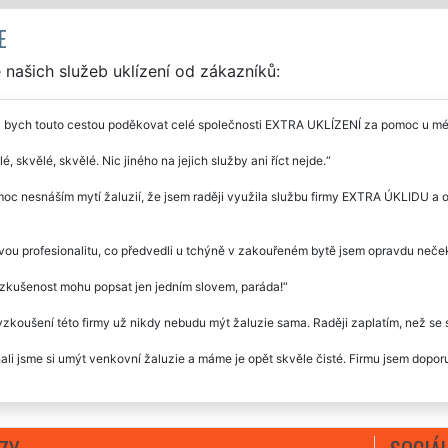
E
našich služeb uklízení od zákazníků:
l bych touto cestou poděkovat celé společnosti EXTRA UKLÍZENÍ za pomoc u mé
é, skvělé, skvělé. Nic jiného na jejich služby ani říct nejde.
oc nesnáším mytí žaluzií, že jsem raději využila službu firmy EXTRA ÚKLIDU a
ou profesionalitu, co předvedli u tchýně v zakouřeném bytě jsem opravdu nečeka
zkušenost mohu popsat jen jedním slovem, paráda!
zkoušení této firmy už nikdy nebudu mýt žaluzie sama. Raději zaplatím, než se s
li jsme si umýt venkovní žaluzie a máme je opět skvěle čisté. Firmu jsem doporuč