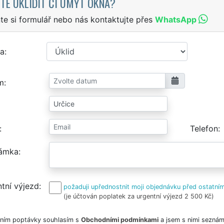
TE UKLIDIT ČI UMÝT OKNA?
te si formulář nebo nás kontaktujte přes
WhatsApp
a
m
Telefon
ámka
tní výjezd
požaduji upřednostnit moji objednávku před ostatním
(je účtován poplatek za urgentní výjezd 2 500 Kč)
ním poptávky souhlasím s
Obchodními podmínkami
a jsem s nimi seznám