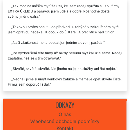
Recenze našich služeb uklízení od zákazníků:
Tak moc nesnáším mytí žaluzií, že jsem raději využila službu firmy
EXTRA ÚKLIDU a opravdu jsem udělala dobře. Rozhodně dostáli
svému jménu extra.
Takovou profesionalitu, co předvedli u tchýně v zakouřeném bytě
jsem opravdu nečekal. Klobouk dolů. Karel, Albrechtice nad Orlicí
Naši zkušenost mohu popsat jen jedním slovem, paráda!
Po vyzkoušení této firmy už nikdy nebudu mýt žaluzie sama. Raději
zaplatím, než se s tím otravovat.
Skvělé, skvělé, skvělé. Nic jiného na jejich služby ani říct nejde.
Nechali jsme si umýt venkovní žaluzie a máme je opět skvěle čisté.
Firmu jsem doporučil i dál.
Chtěl bych touto cestou poděkovat celé společnosti EXTRA
UKLÍZENÍ za pomoc u mé maminky v Albrechticích nad Orlicí. Službu
ODKAZY
určitě doporučím každému.
O nás