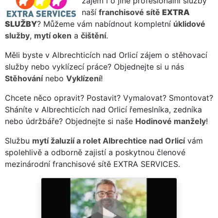
zájem i o jiné profesionální služby
naší
franchisové sítě
EXTRA
SLUŽBY
? Můžeme vám nabídnout kompletní
úklidové
služby
,
mytí oken
a
čištění
.
Měli byste v Albrechticích nad Orlicí zájem o stěhovací
služby nebo vyklízecí práce? Objednejte si u nás
Stěhování
nebo
Vyklízení
!
Chcete něco opravit? Postavit? Vymalovat? Smontovat?
Sháníte v Albrechticích nad Orlicí řemeslníka, zedníka
nebo údržbáře? Objednejte si naše
Hodinové manžely
!
Službu
mytí žaluzií a rolet Albrechtice nad Orlicí
vám
spolehlivě a odborně zajistí a poskytnou členové
mezinárodní franchisové sítě EXTRA SERVICES.