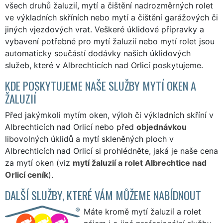
všech druhů žaluzií, mytí a čištění nadrozměrných rolet
ve výkladních skříních nebo mytí a čištění garážových či
jiných vjezdových vrat. Veškeré úklidové přípravky a
vybavení potřebné pro mytí žaluzií nebo mytí rolet jsou
automaticky součástí dodávky našich úklidových
služeb, které v Albrechticích nad Orlicí poskytujeme.
KDE POSKYTUJEME NAŠE SLUŽBY MYTÍ OKEN A
ŽALUZIÍ
Před jakýmkoli mytím oken, výloh či výkladních skříní v
Albrechticích nad Orlicí nebo před
objednávkou
libovolných úklidů a mytí skleněných ploch v
Albrechticích nad Orlicí si prohlédněte, jaká je naše cena
za mytí oken (viz
mytí žaluzií a rolet Albrechtice nad
Orlicí ceník
).
DALŠÍ SLUŽBY, KTERÉ VÁM MŮŽEME NABÍDNOUT
Máte kromě mytí žaluzií a rolet