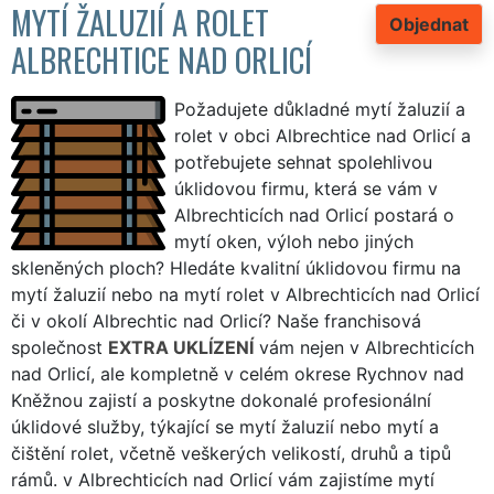
MYTÍ ŽALUZIÍ A ROLET
Objednat
ALBRECHTICE NAD ORLICÍ
Požadujete důkladné mytí žaluzií a
rolet v obci Albrechtice nad Orlicí a
potřebujete sehnat spolehlivou
úklidovou firmu, která se vám v
Albrechticích nad Orlicí postará o
mytí oken, výloh nebo jiných
skleněných ploch? Hledáte kvalitní úklidovou firmu na
mytí žaluzií nebo na mytí rolet v Albrechticích nad Orlicí
či v okolí Albrechtic nad Orlicí? Naše franchisová
společnost
EXTRA UKLÍZENÍ
vám nejen v Albrechticích
nad Orlicí, ale kompletně v celém okrese Rychnov nad
Kněžnou zajistí a poskytne dokonalé profesionální
úklidové služby, týkající se mytí žaluzií nebo mytí a
čištění rolet, včetně veškerých velikostí, druhů a tipů
rámů. v Albrechticích nad Orlicí vám zajistíme mytí