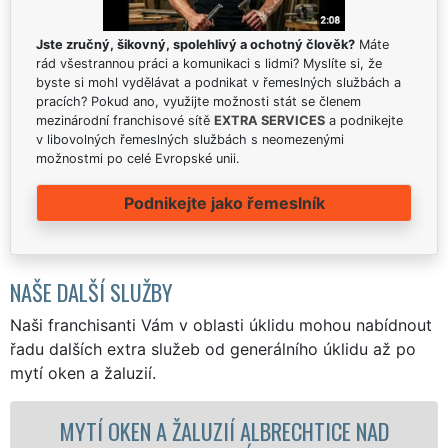
Jste zručný, šikovný, spolehlivý a ochotný člověk?
Máte
rád všestrannou práci a komunikaci s lidmi? Myslíte si, že
byste si mohl vydělávat a podnikat v řemeslných službách a
pracích? Pokud ano, využijte možnosti stát se členem
mezinárodní franchisové sítě
EXTRA SERVICES
a podnikejte
v libovolných řemeslných službách s neomezenými
možnostmi po celé Evropské unii.
Podnikejte jako řemeslník
NAŠE DALŠÍ SLUŽBY
Naši franchisanti Vám v oblasti úklidu mohou nabídnout
řadu dalších extra služeb od generálního úklidu až po
mytí oken a žaluzií.
ŽALUZIÍ ALBRECHTICE NAD
MYTÍ OKENN