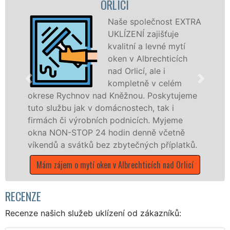
ORLICÍ
ALBRECH
Naše společnost EXTRA
UKLÍZENÍ zajišťuje
kvalitní a levné mytí
oken v Albrechticích
nad Orlicí, ale i
kompletně v celém
 nad Kněžnou. Poskytujeme
dřevěná okna a dv
 v domácnostech, tak i
kompletní a kvalit
obních podnicích. Myjeme
okrese Rychnov n
 24 hodin denně včetně
prostřednictvím f
ů bez zbytečných příplatků.
EXTRA UKLÍZENÍ, a
během státních sv
í oken v Albrechticích nad Orlicí
Mám zájem o myt
Albrech
RECENZE