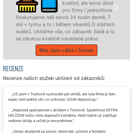
id
služby NON-STOP.
e.
Levné úklidové služby
7
nabízíme pro všechny obchodní společnosti,
ch
státní podniky, ale i domácnosti v celém
 to
Královéhradeckém kraji s jistotou čistoty.
Mám zájem o úklidové služby v Trutnově
RECENZE
Recenze našich služeb uklízení od zákazníků:
Už jsem v Trutnově vyzkoušel pár úklidů, ale tuta firma je fakt
super, není jediná věc co vytknout. Určitě doporučuju.
Naprostá spokojenost s úklidem v Trutnově. Společnost EXTRA
UKLÍZENÍ můžu vřele doporučit každému. Naší rodině už zajišťuje
veškeré úklidy a určitě je nevyměníme.
Úklidy skutečně na úrovni. Velmi milí, ochotní a flexibilní.