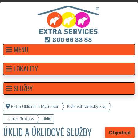
800 66 88 88
MENU
LOKALITY
SLUŽBY
Extra Uklízení a Mytí oken
Královéhradecký kraj
okres Trutnov
Úklid
ÚKLID A ÚKLIDOVÉ SLUŽBY
Objednat