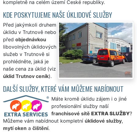
kompletně na celém území České republiky.
KDE POSKYTUJEME NAŠE ÚKLIDOVÉ SLUŽBY
Před jakýmkoli druhem
úklidu v Trutnově nebo
před
objednávkou
libovolných úklidových
služeb v Trutnově si
prohlédněte, jaká je
naše cena za úklid (viz
úklid Trutnov ceník
).
DALŠÍ SLUŽBY, KTERÉ VÁM MŮŽEME NABÍDNOUT
Máte kromě úklidu zájem i o jiné
profesionální služby naší
franchisové sítě
EXTRA SLUŽBY
?
Můžeme vám nabídnout kompletní
úklidové služby
,
mytí oken
a
čištění
.