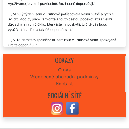
Využíváme je velmi pravidelně. Rozhodně doporučuji.
Minulý týden jsem v Trutnově potřebovala velmi nutně a rychle
uklidit. Moc by jsem vám chtěla touto cestou poděkovat za velmi
důkladný a rychlý úklid, který jste mi poskytli. Určitě vás budu
využívat i nadále a taktéž doporučovat.
S úklidem této společnosti jsem byla v Trutnově velmi spokojená.
Určitě doporučuji.
Už 2x jsem využila v Trutnově úklid této společnosti. Vždy jsem
ODKAZY
byla maximálně spokojená. Děkuju moc moc..👍😊😊.
O nás
Vynikající služba i zkušenost. Včera nám tato úklidová firma
Všeobecné obchodní podmínky
zajišťovala úklid naší nemovitosti v Trutnově. Celý průběh úklidů byl
naprosto perfektní, seděla cena úklidu i celá domluva. Za nás můžeme
Kontakt
rozhodně doporučit.
SOCIÁLNÍ SÍTĚ
Skutečně paráda. Celý úklid u nás v Trutnově proběhl naprosto
perfektně. Cena sice trošku vyšší, ale výsledek stál za to. Rozhodně
doporučuji každému vyzkoušet.