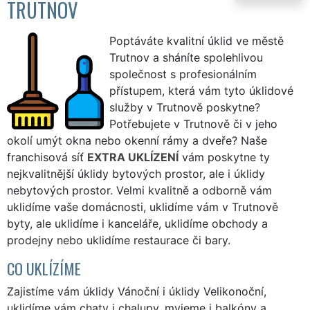
TRUTNOV
Poptáváte kvalitní úklid ve městě
Trutnov a sháníte spolehlivou
společnost s profesionálním
přístupem, která vám tyto úklidové
služby v Trutnově poskytne?
Potřebujete v Trutnově či v jeho
okolí umýt okna nebo okenní rámy a dveře? Naše
franchisová síť
EXTRA UKLÍZENÍ
vám poskytne ty
nejkvalitnější úklidy bytových prostor, ale i úklidy
nebytových prostor. Velmi kvalitně a odborně vám
uklidíme vaše domácnosti, uklidíme vám v Trutnově
byty, ale uklidíme i kanceláře, uklidíme obchody a
prodejny nebo uklidíme restaurace či bary.
CO UKLÍZÍME
Zajistíme vám úklidy Vánoční i úklidy Velikonoční,
uklidíme vám chaty i chalupy, myjeme i balkóny a