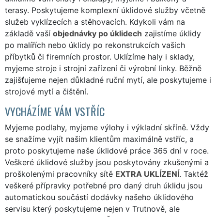
terasy. Poskytujeme komplexní úklidové služby včetně
služeb vyklízecích a stěhovacích. Kdykoli vám na
základě vaší
objednávky po úklidech
zajistíme úklidy
po malířích nebo úklidy po rekonstrukcích vašich
příbytků či firemních prostor. Uklízíme haly i sklady,
myjeme stroje i strojní zařízení či výrobní linky. Běžně
zajišťujeme nejen důkladné ruční mytí, ale poskytujeme i
strojové mytí a čištění.
VYCHÁZÍME VÁM VSTŘÍC
Myjeme podlahy, myjeme výlohy i výkladní skříně. Vždy
se snažíme vyjít našim klientům maximálně vstříc, a
proto poskytujeme naše úklidové práce 365 dní v roce.
Veškeré úklidové služby jsou poskytovány zkušenými a
proškolenými pracovníky sítě
EXTRA UKLÍZENÍ
. Taktéž
veškeré přípravky potřebné pro daný druh úklidu jsou
automatickou součástí dodávky našeho úklidového
servisu který poskytujeme nejen v Trutnově, ale