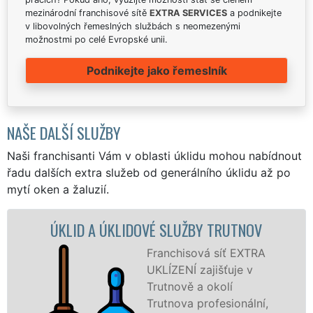
mezinárodní franchisové sítě
EXTRA SERVICES
a podnikejte
v libovolných řemeslných službách s neomezenými
možnostmi po celé Evropské unii.
Podnikejte jako řemeslník
NAŠE DALŠÍ SLUŽBY
Naši franchisanti Vám v oblasti úklidu mohou nabídnout
řadu dalších extra služeb od generálního úklidu až po
mytí oken a žaluzií.
V
ÚKLIDOVÁ SLUŽBA A ČINNOSTI TRUTNOV
RA
Naše společnost EXTRA
UKLÍZENÍ poskytuje v
Trutnově veškeré
í,
profesionální úklidové