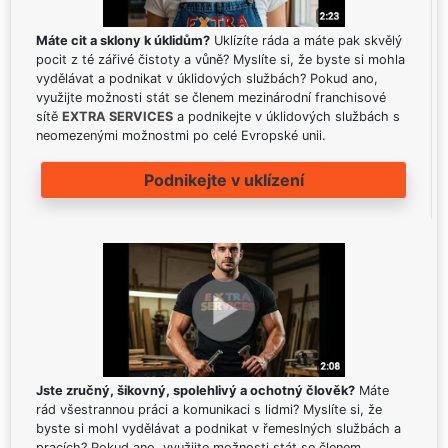
Máte cit a sklony k úklidům?
Uklízíte ráda a máte pak skvělý
pocit z té zářivé čistoty a vůně? Myslíte si, že byste si mohla
vydělávat a podnikat v úklidových službách? Pokud ano,
využijte možnosti stát se členem mezinárodní franchisové
sítě
EXTRA SERVICES
a podnikejte v úklidových službách s
neomezenými možnostmi po celé Evropské unii.
Podnikejte v uklízení
Jste zručný, šikovný, spolehlivý a ochotný člověk?
Máte
rád všestrannou práci a komunikaci s lidmi? Myslíte si, že
byste si mohl vydělávat a podnikat v řemeslných službách a
pracích? Pokud ano, využijte možnosti stát se členem