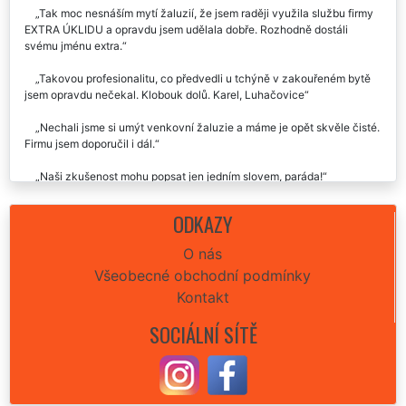
Skvělé, skvělé, skvělé. Nic jiného na jejich služby ani říct nejde.
Tak moc nesnáším mytí žaluzií, že jsem raději využila službu firmy
EXTRA ÚKLIDU a opravdu jsem udělala dobře. Rozhodně dostáli
svému jménu extra.
Takovou profesionalitu, co předvedli u tchýně v zakouřeném bytě
jsem opravdu nečekal. Klobouk dolů. Karel, Luhačovice
Nechali jsme si umýt venkovní žaluzie a máme je opět skvěle čisté.
Firmu jsem doporučil i dál.
Naši zkušenost mohu popsat jen jedním slovem, paráda!
Po vyzkoušení této firmy už nikdy nebudu mýt žaluzie sama. Raději
ODKAZY
zaplatím, než se s tím otravovat.
O nás
Všeobecné obchodní podmínky
Kontakt
SOCIÁLNÍ SÍTĚ