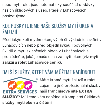
nebo mytí rolet jsou automaticky součástí dodávky
našich úklidových služeb, které v Luhačovicích
poskytujeme.
KDE POSKYTUJEME NAŠE SLUŽBY MYTÍ OKEN A
ŽALUZIÍ
Před jakýmkoli mytím oken, výloh či výkladních skříní v
Luhačovicích nebo před
objednávkou
libovolných
úklidů a mytí skleněných ploch v Luhačovicích si
prohlédněte, jaká je naše cena za mytí oken (viz
mytí
žaluzií a rolet Luhačovice ceník
).
DALŠÍ SLUŽBY, KTERÉ VÁM MŮŽEME NABÍDNOUT
Máte kromě mytí žaluzií a rolet
zájem i o jiné profesionální služby
naší
franchisové sítě
EXTRA
SLUŽBY
? Můžeme vám nabídnout kompletní
úklidové
služby
,
mytí oken
a
čištění
.