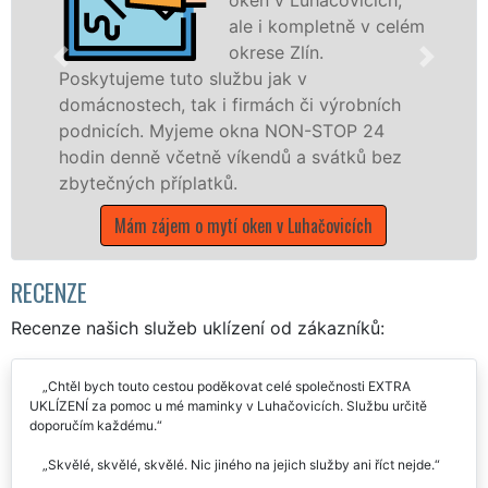
ale i kompletně v celém
okrese Zlín.
jeme tuto službu jak v
stech, tak i firmách či výrobních
dřevěná ok
ch. Myjeme okna NON-STOP 24
kompletní a
enně včetně víkendů a svátků bez
okrese Zlí
ých příplatků.
poboček sí
víkendech 
ám zájem o mytí oken v Luhačovicích
Mám zá
RECENZE
Recenze našich služeb uklízení od zákazníků:
Chtěl bych touto cestou poděkovat celé společnosti EXTRA
UKLÍZENÍ za pomoc u mé maminky v Luhačovicích. Službu určitě
doporučím každému.