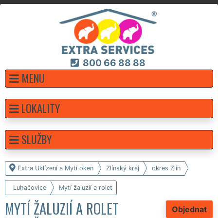
800 66 88 88
MENU
LOKALITY
SLUŽBY
Extra Uklízení a Mytí oken
Zlínský kraj
okres Zlín
Luhačovice
Mytí žaluzií a rolet
MYTÍ ŽALUZIÍ A ROLET
Objednat