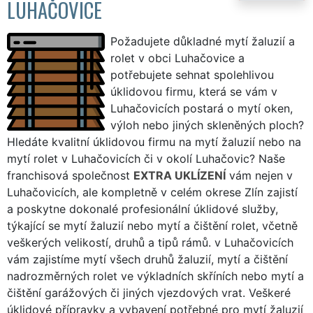
LUHAČOVICE
Požadujete důkladné mytí žaluzií a
rolet v obci Luhačovice a
potřebujete sehnat spolehlivou
úklidovou firmu, která se vám v
Luhačovicích postará o mytí oken,
výloh nebo jiných skleněných ploch?
Hledáte kvalitní úklidovou firmu na mytí žaluzií nebo na
mytí rolet v Luhačovicích či v okolí Luhačovic? Naše
franchisová společnost
EXTRA UKLÍZENÍ
vám nejen v
Luhačovicích, ale kompletně v celém okrese Zlín zajistí
a poskytne dokonalé profesionální úklidové služby,
týkající se mytí žaluzií nebo mytí a čištění rolet, včetně
veškerých velikostí, druhů a tipů rámů. v Luhačovicích
vám zajistíme mytí všech druhů žaluzií, mytí a čištění
nadrozměrných rolet ve výkladních skříních nebo mytí a
čištění garážových či jiných vjezdových vrat. Veškeré
úklidové přípravky a vybavení potřebné pro mytí žaluzií