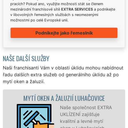
pracích? Pokud ano, využijte možnosti stát se členem
mezinárodní franchisové sítě
EXTRA SERVICES
a podnikejte
v libovolných řemeslných službách s neomezenými
možnostmi po celé Evropské unii.
Podnikejte jako řemeslník
NAŠE DALŠÍ SLUŽBY
Naši franchisanti Vám v oblasti úklidu mohou nabídnout
řadu dalších extra služeb od generálního úklidu až po
mytí oken a žaluzií.
Í OKEN A ŽALUZIÍ LUHAČOVICE
MYTÍ
Naše společnost EXTRA
UKLÍZENÍ zajišťuje
kvalitní a levné mytí
oken v Luhačovicích,