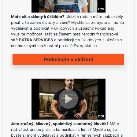
Máte cit a sklony k úklidům?
Uklízíte ráda a máte pak skvělý
pocit z té zářivé čistoty a vůně? Myslíte si, že byste si mohla
vydělávat a podnikat v úklidových službách? Pokud ano,
využijte možnosti stát se členem mezinárodní franchisové
sítě
EXTRA SERVICES
a podnikejte v úklidových službách s
neomezenými možnostmi po celé Evropské unii.
Podnikejte v uklízení
Jste zručný, šikovný, spolehlivý a ochotný člověk?
Máte
rád všestrannou práci a komunikaci s lidmi? Myslíte si, že
byste si mohl vydělávat a podnikat v řemeslných službách a