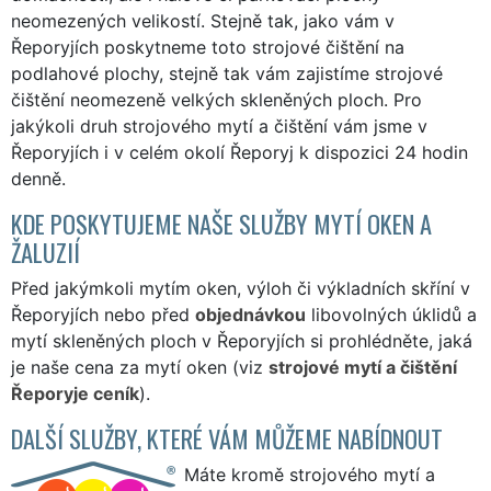
neomezených velikostí. Stejně tak, jako vám v
Řeporyjích poskytneme toto strojové čištění na
podlahové plochy, stejně tak vám zajistíme strojové
čištění neomezeně velkých skleněných ploch. Pro
jakýkoli druh strojového mytí a čištění vám jsme v
Řeporyjích i v celém okolí Řeporyj k dispozici 24 hodin
denně.
KDE POSKYTUJEME NAŠE SLUŽBY MYTÍ OKEN A
ŽALUZIÍ
Před jakýmkoli mytím oken, výloh či výkladních skříní v
Řeporyjích nebo před
objednávkou
libovolných úklidů a
mytí skleněných ploch v Řeporyjích si prohlédněte, jaká
je naše cena za mytí oken (viz
strojové mytí a čištění
Řeporyje ceník
).
DALŠÍ SLUŽBY, KTERÉ VÁM MŮŽEME NABÍDNOUT
Máte kromě strojového mytí a