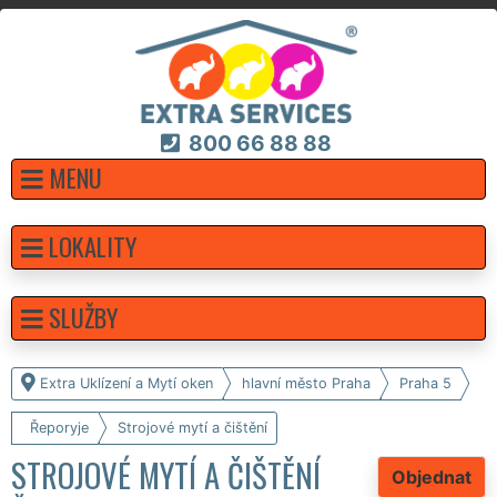
800 66 88 88
MENU
LOKALITY
SLUŽBY
Extra Uklízení a Mytí oken
hlavní město Praha
Praha 5
Řeporyje
Strojové mytí a čištění
STROJOVÉ MYTÍ A ČIŠTĚNÍ
Objednat