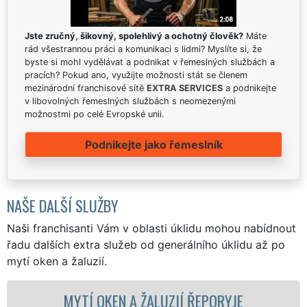
Jste zručný, šikovný, spolehlivý a ochotný člověk?
Máte
rád všestrannou práci a komunikaci s lidmi? Myslíte si, že
byste si mohl vydělávat a podnikat v řemeslných službách a
pracích? Pokud ano, využijte možnosti stát se členem
mezinárodní franchisové sítě
EXTRA SERVICES
a podnikejte
v libovolných řemeslných službách s neomezenými
možnostmi po celé Evropské unii.
Podnikejte jako řemeslník
NAŠE DALŠÍ SLUŽBY
Naši franchisanti Vám v oblasti úklidu mohou nabídnout
řadu dalších extra služeb od generálního úklidu až po
mytí oken a žaluzií.
KEN A ŽALUZIÍ ŘEPORYJE
MYTÍ OKE