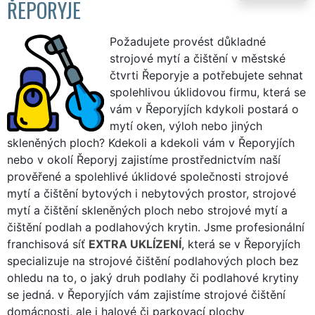
ŘEPORYJE
Požadujete provést důkladné
strojové mytí a čištění v městské
čtvrti Řeporyje a potřebujete sehnat
spolehlivou úklidovou firmu, která se
vám v Řeporyjích kdykoli postará o
mytí oken, výloh nebo jiných
skleněných ploch? Kdekoli a kdekoli vám v Řeporyjích
nebo v okolí Řeporyj zajistíme prostřednictvím naší
prověřené a spolehlivé úklidové společnosti strojové
mytí a čištění bytových i nebytových prostor, strojové
mytí a čištění skleněných ploch nebo strojové mytí a
čištění podlah a podlahových krytin. Jsme profesionální
franchisová síť
EXTRA UKLÍZENÍ
, která se v Řeporyjích
specializuje na strojové čištění podlahových ploch bez
ohledu na to, o jaký druh podlahy či podlahové krytiny
se jedná. v Řeporyjích vám zajistíme strojové čištění
domácnosti, ale i halové či parkovací plochy