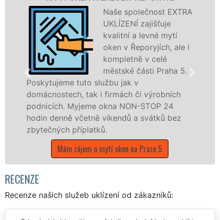
Naše společnost EXTRA
UKLÍZENÍ zajišťuje
kvalitní a levné mytí
oken v Řeporyjích, ale i
kompletně v celé
městské části Praha 5.
tuto službu jak v
, tak i firmách či výrobních
dřevěná okna a
Myjeme okna NON-STOP 24
kompletní a kval
včetně víkendů a svátků bez
městské části P
říplatků.
franchisových 
UKLÍZENÍ, a to 
ájem o mytí oken na Praze 5
státních svátků.
Mám zájem o mytí
RECENZE