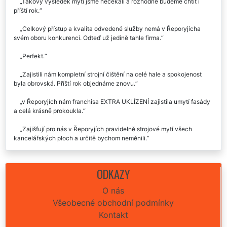
Recenze našich služeb uklízení od zákazníků:
Takový výsledek mytí jsme nečekali a rozhodně budeme chtít i
příští rok.
Celkový přístup a kvalita odvedené služby nemá v Řeporyjícha
svém oboru konkurenci. Odteď už jedině tahle firma.
Perfekt.
Zajistili nám kompletní strojní čištění na celé hale a spokojenost
byla obrovská. Příští rok objednáme znovu.
v Řeporyjích nám franchisa EXTRA UKLÍZENÍ zajistila umytí fasády
a celá krásně prokoukla.
Zajišťují pro nás v Řeporyjích pravidelně strojové mytí všech
kancelářských ploch a určitě bychom neměnili.
Naprosto dokonalá služba!
ODKAZY