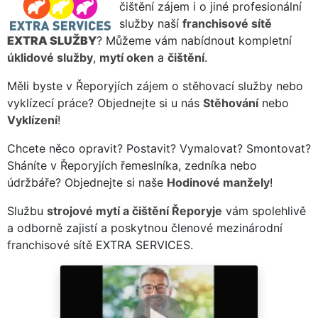
čištění zájem i o jiné profesionální
služby naší
franchisové sítě
EXTRA SLUŽBY
? Můžeme vám nabídnout kompletní
úklidové služby
,
mytí oken
a
čištění
.
Měli byste v Řeporyjích zájem o stěhovací služby nebo
vyklízecí práce? Objednejte si u nás
Stěhování
nebo
Vyklízení
!
Chcete něco opravit? Postavit? Vymalovat? Smontovat?
Sháníte v Řeporyjích řemeslníka, zedníka nebo
údržbáře? Objednejte si naše
Hodinové manžely
!
Službu
strojové mytí a čištění Řeporyje
vám spolehlivě
a odborně zajistí a poskytnou členové mezinárodní
franchisové sítě EXTRA SERVICES.