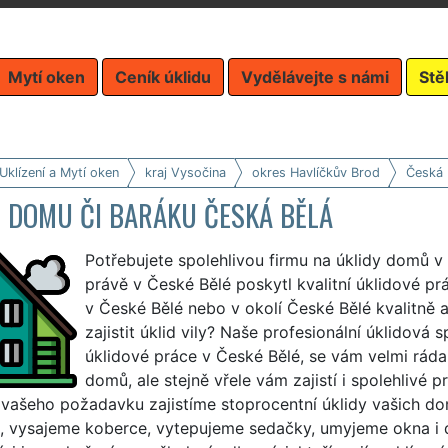
Mytí oken
Ceník úklidu
Vydělávejte s námi
Stě
Uklízení a Mytí oken
kraj Vysočina
okres Havlíčkův Brod
Česká 
D DOMU ČI BARÁKU ČESKÁ BĚLÁ
Potřebujete spolehlivou firmu na úklidy domů 
právě v České Bělé poskytl kvalitní úklidové prá
v České Bělé nebo v okolí České Bělé kvalitně a 
zajistit úklid vily? Naše profesionální úklidová
úklidové práce v České Bělé, se vám velmi ráda
domů, ale stejně vřele vám zajistí i spolehlivé 
vašeho požadavku zajistíme stoprocentní úklidy vašich do
e, vysajeme koberce, vytepujeme sedačky, umyjeme okna i 