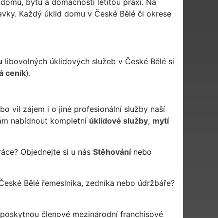
í domů, bytů a domácností letitou praxi. Na
avky. Každý úklid domu v České Bělé či okrese
u
libovolných úklidových služeb v České Bělé si
á ceník
).
vil zájem i o jiné profesionální služby naší
m nabídnout kompletní
úklidové služby
,
mytí
ráce? Objednejte si u nás
Stěhování
nebo
České Bělé řemeslníka, zedníka nebo údržbáře?
a poskytnou členové mezinárodní franchisové