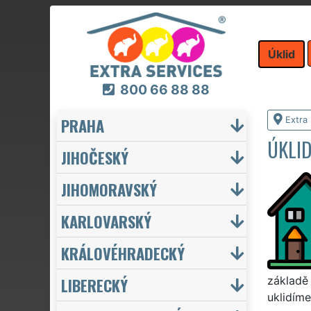
Úklid
800 66 88 88
PRAHA
Extra 
ÚKLI
JIHOČESKÝ
JIHOMORAVSKÝ
KARLOVARSKÝ
KRÁLOVÉHRADECKÝ
LIBERECKÝ
základě 
uklidím