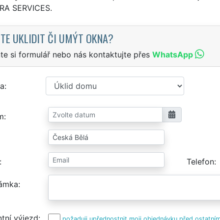
TRA SERVICES.
TE UKLIDIT ČI UMÝT OKNA?
te si formulář nebo nás kontaktujte přes
WhatsApp
a
m
Telefon
ámka
tní výjezd
požaduji upřednostnit moji objednávku před ostatním