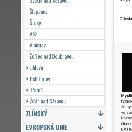
Světlá nad Sázavou
Šlapanov
Odeslá
Štoky
Věž
Vilémov
Ždírec nad Doubravou
Jihlava
Pelhřimov
Třebíč
Myslít
Žďár nad Sázavou
fyzic
že bys
ZLÍNSKÝ
ve stě
Pokud 
člene
EVROPSKÁ UNIE
EXTR