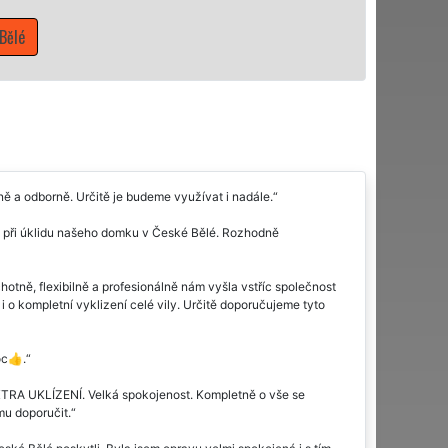
ě a odborně. Určitě je budeme využívat i nadále.
ma při úklidu našeho domku v České Bělé. Rozhodně
hotně, flexibilně a profesionálně nám vyšla vstříc společnost
 i o kompletní vyklizení celé vily. Určitě doporučujeme tyto
oc👍.
EXTRA UKLÍZENÍ. Velká spokojenost. Kompletně o vše se
mu doporučit.