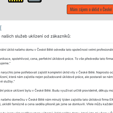
Mám zájem o úklid v České Bělé
E
našich služeb uklízení od zákazníků:
ální úklid našeho domu v České Bělé odvedla tato společnost velmi profesionáln
ikace, spolehlivost, cena, perfektní úklidové práce. To vše předvedla tato fir
ujeme.
 narychlo jsme potřebovali zajistit kompletní úklid vily v České Bělé. Naprosto oc
lízení, která nám zajistila nejen požadované úklidové práce, ale postarali se nám
vé služby.
ní práce uklízení bytu v České Bělé. Budu využívat určitě pravidelně, děkuju m
 našeho domečku v České Bělé nám minulý týden zajistila tato úklidová firma 
i, uklidili famózně a cena seděla přesně jak jsme se domluvili. Vřele můžu každé