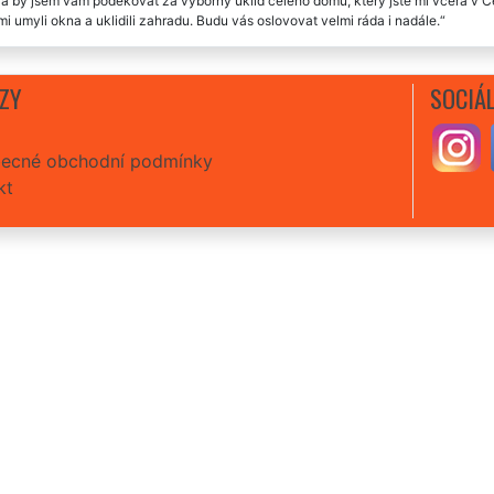
a by jsem vám poděkovat za výborný úklid celého domu, který jste mi včera v Čes
 mi umyli okna a uklidili zahradu. Budu vás oslovovat velmi ráda i nadále.
 spokojenost s touto úklidovou společností. Generální úklid domu v České Bělé
, rychlí, velmi ochotní. Cena naprosto odpovídala kvalitnímu úklidu domu.
ZY
SOCIÁL
ecné obchodní podmínky
kt