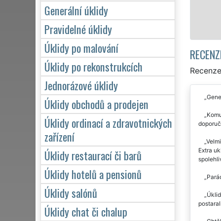
Generální úklidy
Pravidelné úklidy
Úklidy po malování
RECENZ
Úklidy po rekonstrukcích
Recenze 
Jednorázové úklidy
Gener
Úklidy obchodů a prodejen
Komun
Úklidy ordinací a zdravotnických
doporuč
zařízení
Velmi
Extra uk
Úklidy restaurací či barů
spolehli
Úklidy hotelů a pensionů
Parád
Úklidy salónů
Úklid
postaral
Úklidy chat či chalup