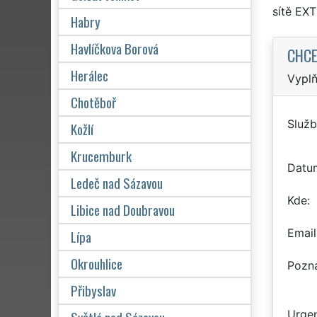
sítě EX
Habry
Havlíčkova Borová
CHCE
Herálec
Vyplň
Chotěboř
Služb
Kožlí
Krucemburk
Datu
Ledeč nad Sázavou
Kde
Libice nad Doubravou
Email
Lípa
Okrouhlice
Pozn
Přibyslav
Urgen