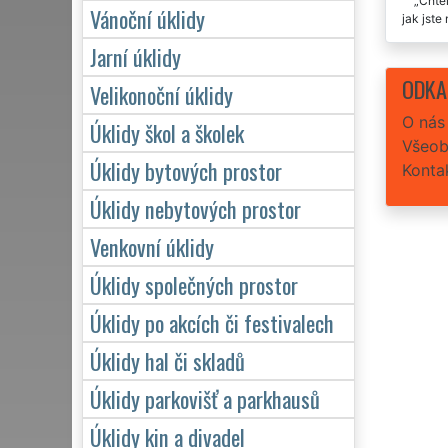
Chtěl
Vánoční úklidy
jak jste
Jarní úklidy
Velká
Precizní
ODKA
Velikonoční úklidy
O nás
Úklidy škol a školek
Všeob
Úklidy bytových prostor
Konta
Úklidy nebytových prostor
Venkovní úklidy
Úklidy společných prostor
Úklidy po akcích či festivalech
Úklidy hal či skladů
Úklidy parkovišť a parkhausů
Úklidy kin a divadel