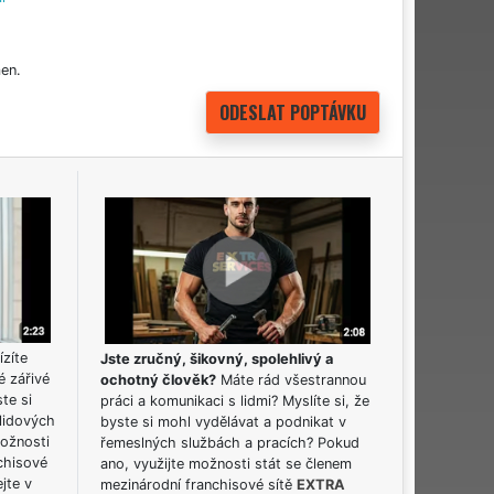
en.
ízíte
Jste zručný, šikovný, spolehlivý a
é zářivé
ochotný člověk?
Máte rád všestrannou
ste si
práci a komunikaci s lidmi? Myslíte si, že
lidových
byste si mohl vydělávat a podnikat v
možnosti
řemeslných službách a pracích? Pokud
chisové
ano, využijte možnosti stát se členem
jte v
mezinárodní franchisové sítě
EXTRA