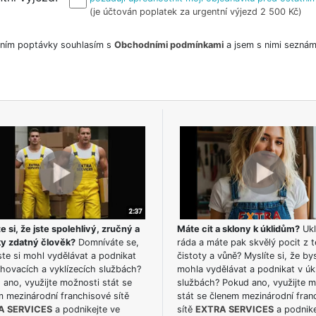
(je účtován poplatek za urgentní výjezd 2 500 Kč)
ním poptávky souhlasím s
Obchodními podmínkami
a jsem s nimi seznám
e si, že jste spolehlivý, zručný a
Máte cit a sklony k úklidům?
Ukl
ky zdatný člověk?
Domníváte se,
ráda a máte pak skvělý pocit z t
te si mohl vydělávat a podnikat
čistoty a vůně? Myslíte si, že by
hovacích a vyklízecích službách?
mohla vydělávat a podnikat v úk
ano, využijte možnosti stát se
službách? Pokud ano, využijte 
m mezinárodní franchisové sítě
stát se členem mezinárodní fran
A SERVICES
a podnikejte ve
sítě
EXTRA SERVICES
a podnike