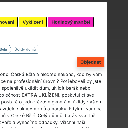
hování
Vyklízení
Hodinový manžel
Bělá
Úklidy domů
Objednat
v obci Česká Bělá a hledáte někoho, kdo by vám
ce na profesionální úrovni? Potřebovali by jste
spolehlivě uklidit dům, uklidit barák nebo
 společnost
EXTRA UKLÍZENÍ
, poskytující své
 postará o jednorázové generální úklidy vašich
pravidelné úklidy domů a baráků. Kdykoli vám na
mů v České Bělé. Celý dům či barák kvalitně
dveře a vynosíme odpadky. Všichni naši