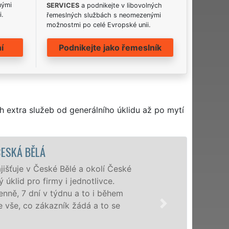
nými
SERVICES
a podnikejte v libovolných
i.
řemeslných službách s neomezenými
možnostmi po celé Evropské unii.
í
Podnikejte jako řemeslník
h extra služeb od generálního úklidu až po mytí
ské Bělé a okolí České
firmy i jednotlivce.
v týdnu a to i během
ákazník žádá a to se