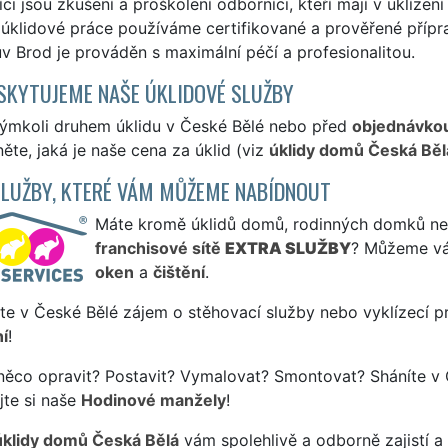
ci jsou zkušení a proškolení odborníci, kteří mají v uklízen
úklidové práce používáme certifikované a prověřené přípr
v Brod je prováděn s maximální péčí a profesionalitou.
SKYTUJEME NAŠE ÚKLIDOVÉ SLUŽBY
kýmkoli druhem úklidu v České Bělé nebo před
objednávko
ěte, jaká je naše cena za úklid (viz
úklidy domů Česká Běl
SLUŽBY, KTERÉ VÁM MŮŽEME NABÍDNOUT
Máte kromě úklidů domů, rodinných domků nebo 
franchisové sítě
EXTRA SLUŽBY
? Můžeme vá
oken
a
čištění
.
te v České Bělé zájem o stěhovací služby nebo vyklízecí p
í
!
něco opravit? Postavit? Vymalovat? Smontovat? Sháníte v 
jte si naše
Hodinové manžely
!
úklidy domů Česká Bělá
vám spolehlivě a odborně zajistí 