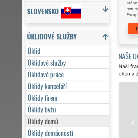
stěhov
SLOVENSKO
neome
Evrops
ÚKLIDOVÉ SLUŽBY
Úklid
NAŠE D
Úklidové služby
Naši fra
Úklidové práce
oken a ž
Úklidy kanceláří
Úklidy firem
Úklidy bytů
Úklidy domů
Úklidy domácností