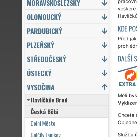
MORAVSKOSLEZSKÝ
pracovní
veškeré 
OLOMOUCKÝ
Havlíčků
KDE PO
PARDUBICKÝ
Před ja
PLZEŇSKÝ
prohlédn
DALŠÍ 
STŘEDOČESKÝ
ÚSTECKÝ
VYSOČINA
Měli bys
Havlíčkův Brod
Vyklízen
Česká Bělá
Chcete 
Dolní Město
Objedne
Golčův Jeníkov
Službu