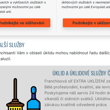
acích a vyklízecích službách s
úklidových službách s neomeze
zenými možnostmi po celé
možnostmi po celé Evropské uni
ké unii.
Podnikejte ve stěhování
Podnikejte v uklízen
ALŠÍ SLUŽBY
nchisanti Vám v oblasti úklidu mohou nabídnout řadu dalšíc
aluzií.
ÚKLID A ÚKLIDOVÉ SLUŽBY ČESKÁ BĚLÁ
Franchisová síť EXTRA UKLÍZENÍ zajišťuje v Če
Bělé profesionální, kvalitní, ale levný úklid pro 
Poskytujeme náš servis 24 hodin denně, 7 dní 
víkendů či státních svátků. Uklidíme vše, co z
zárukou kvalitně odvedené práce.