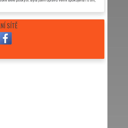
ké Bělé poskytli. Byla jsem opravu velmi spokojená i s tím,
 po stavebních úpravách odvedli dámy a pánové na jedničku.
NÍ SÍTĚ