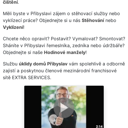
čištění
.
Měli byste v Přibyslavi zájem o stěhovací služby nebo
vyklízecí práce? Objednejte si u nás
Stěhování
nebo
Vyklízení
!
Chcete něco opravit? Postavit? Vymalovat? Smontovat?
Sháníte v Přibyslavi řemeslníka, zedníka nebo údržbáře?
Objednejte si naše
Hodinové manžely
!
Službu
úklidy domů Přibyslav
vám spolehlivě a odborně
zajistí a poskytnou členové mezinárodní franchisové
sítě EXTRA SERVICES.