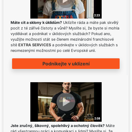
Máte cit a sklony k úklidům?
Uklízíte ráda a máte pak skvělý
pocit z té zářivé čistoty a vůně? Myslíte si, že byste si mohla
vydělávat a podnikat v úklidových službách? Pokud ano,
využijte možnosti stát se členem mezinárodní franchisové
sítě
EXTRA SERVICES
a podnikejte v úklidových službách s
neomezenými možnostmi po celé Evropské unii.
Podnikejte v uklízení
Jste zručný, šikovný, spolehlivý a ochotný člověk?
Máte
rád všestrannou práci a komunikaci s lidmi? Myslíte si, že