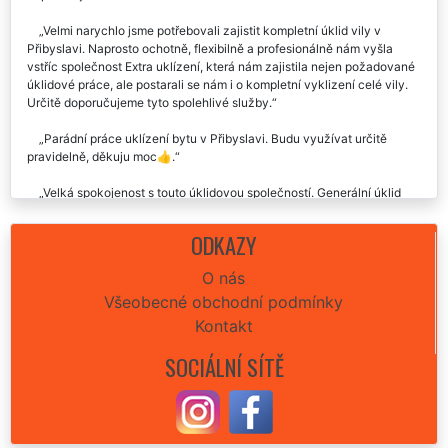
Velmi narychlo jsme potřebovali zajistit kompletní úklid vily v
Přibyslavi. Naprosto ochotně, flexibilně a profesionálně nám vyšla
vstříc společnost Extra uklízení, která nám zajistila nejen požadované
úklidové práce, ale postarali se nám i o kompletní vyklizení celé vily.
Určitě doporučujeme tyto spolehlivé služby.
Parádní práce uklízení bytu v Přibyslavi. Budu využívat určitě
pravidelně, děkuju moc👍.
Velká spokojenost s touto úklidovou společností. Generální úklid
domu v Přibyslavi po stavebních úpravách odvedli dámy a pánové na
jedničku. Precizní, rychlí, velmi ochotní. Cena naprosto odpovídala
ODKAZY
kvalitnímu úklidu domu.
O nás
Úklid našeho domečku v Přibyslavi nám minulý týden zajistila tato
Všeobecné obchodní podmínky
úklidová firma EXTRA UKLÍZENÍ. Velká spokojenost. Kompletně o vše
se postarali, uklidili famózně a cena seděla přesně jak jsme se
Kontakt
domluvili. Vřele můžu každému doporučit.
SOCIÁLNÍ SÍTĚ
Chtěla by jsem vám poděkovat za výborný úklid celého domu,
který jste mi včera v Přibyslavi poskytli. Byla jsem opravu velmi
spokojená i s tím, jak jste mi umyli okna a uklidili zahradu. Budu vás
oslovovat velmi ráda i nadále.