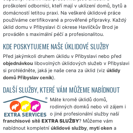
proškolení odborníci, kteří mají v uklízení domů, bytů a
domácností letitou praxi. Na veškeré úklidové práce
používáme certifikované a prověřené přípravky. Každý
úklid domu v Přibyslavi či okrese Havlíčkův Brod je
prováděn s maximální péčí a profesionalitou.
KDE POSKYTUJEME NAŠE ÚKLIDOVÉ SLUŽBY
Před jakýmkoli druhem úklidu v Přibyslavi nebo před
objednávkou
libovolných úklidových služeb v Přibyslavi
si prohlédněte, jaká je naše cena za úklid (viz
úklidy
domů Přibyslav ceník
).
DALŠÍ SLUŽBY, KTERÉ VÁM MŮŽEME NABÍDNOUT
Máte kromě úklidů domů,
rodinných domků nebo vil zájem i
o jiné profesionální služby naší
franchisové sítě
EXTRA SLUŽBY
? Můžeme vám
nabídnout kompletní
úklidové služby
,
mytí oken
a