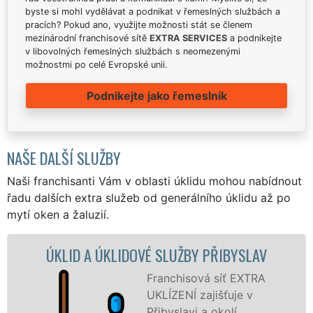
byste si mohl vydělávat a podnikat v řemeslných službách a
pracích? Pokud ano, využijte možnosti stát se členem
mezinárodní franchisové sítě
EXTRA SERVICES
a podnikejte
v libovolných řemeslných službách s neomezenými
možnostmi po celé Evropské unii.
Podnikejte jako řemeslník
NAŠE DALŠÍ SLUŽBY
Naši franchisanti Vám v oblasti úklidu mohou nabídnout
řadu dalších extra služeb od generálního úklidu až po
mytí oken a žaluzií.
KLIDOVÉ SLUŽBY PŘIBYSLAV
ÚKLIDOV
Franchisová síť EXTRA
UKLÍZENÍ zajišťuje v
Přibyslavi a okolí