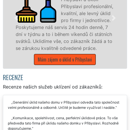
Přibyslavi profesionální,
kvalitní, ale levný úklid
pro firmy i jednotlivce.
náš servis 24 hodin denně, 7
 to i během víkendů či státních
nabízíme pro vš
díme vše, co zákazník žádá a to
státní podniky,
valitně odvedené práce.
kraji Vysočina s 
 zájem o úklid v Přibyslavi
Mám zájem o 
RECENZE
Recenze našich služeb uklízení od zákazníků:
Generální úklid našeho domu v Přibyslavi odvedla tato společnost
velmi profesionálně a odborně. Určitě je budeme využívat i nadále.
Komunikace, spolehlivost, cena, perfektní úklidové práce. To vše
předvedla tato firma při úklidu našeho domku v Přibyslavi. Rozhodně
doporučujeme.