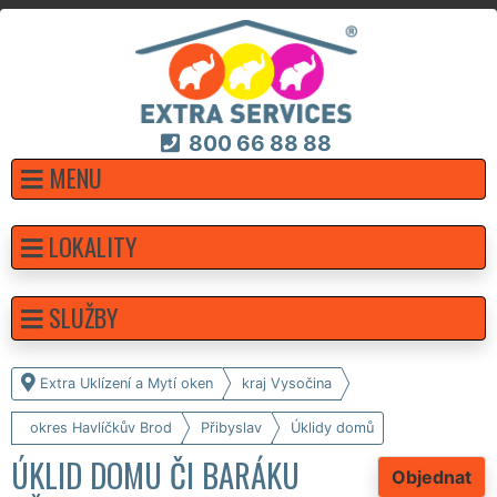
800 66 88 88
MENU
LOKALITY
SLUŽBY
Extra Uklízení a Mytí oken
kraj Vysočina
okres Havlíčkův Brod
Přibyslav
Úklidy domů
ÚKLID DOMU ČI BARÁKU
Objednat