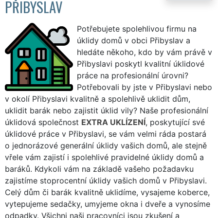
PŘIBYSLAV
Potřebujete spolehlivou firmu na
úklidy domů v obci Přibyslav a
hledáte někoho, kdo by vám právě v
Přibyslavi poskytl kvalitní úklidové
práce na profesionální úrovni?
Potřebovali by jste v Přibyslavi nebo
v okolí Přibyslavi kvalitně a spolehlivě uklidit dům,
uklidit barák nebo zajistit úklid vily? Naše profesionální
úklidová společnost
EXTRA UKLÍZENÍ
, poskytující své
úklidové práce v Přibyslavi, se vám velmi ráda postará
o jednorázové generální úklidy vašich domů, ale stejně
vřele vám zajistí i spolehlivé pravidelné úklidy domů a
baráků. Kdykoli vám na základě vašeho požadavku
zajistíme stoprocentní úklidy vašich domů v Přibyslavi.
Celý dům či barák kvalitně uklidíme, vysajeme koberce,
vytepujeme sedačky, umyjeme okna i dveře a vynosíme
odpadky. Všichni naši pracovníci jsou zkušení a