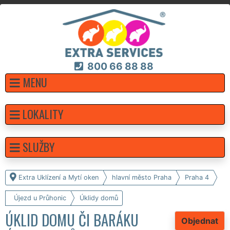
800 66 88 88
MENU
LOKALITY
SLUŽBY
Extra Uklízení a Mytí oken
hlavní město Praha
Praha 4
Újezd u Průhonic
Úklidy domů
ÚKLID DOMU ČI BARÁKU
Objednat