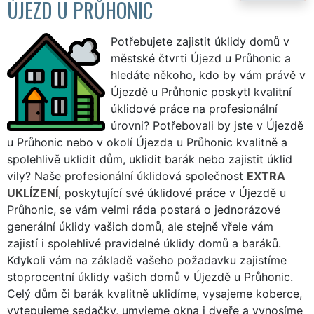
ÚJEZD U PRŮHONIC
Potřebujete zajistit úklidy domů v
městské čtvrti Újezd u Průhonic a
hledáte někoho, kdo by vám právě v
Újezdě u Průhonic poskytl kvalitní
úklidové práce na profesionální
úrovni? Potřebovali by jste v Újezdě
u Průhonic nebo v okolí Újezda u Průhonic kvalitně a
spolehlivě uklidit dům, uklidit barák nebo zajistit úklid
vily? Naše profesionální úklidová společnost
EXTRA
UKLÍZENÍ
, poskytující své úklidové práce v Újezdě u
Průhonic, se vám velmi ráda postará o jednorázové
generální úklidy vašich domů, ale stejně vřele vám
zajistí i spolehlivé pravidelné úklidy domů a baráků.
Kdykoli vám na základě vašeho požadavku zajistíme
stoprocentní úklidy vašich domů v Újezdě u Průhonic.
Celý dům či barák kvalitně uklidíme, vysajeme koberce,
vytepujeme sedačky, umyjeme okna i dveře a vynosíme