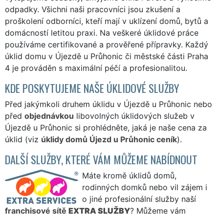
odpadky. Všichni naši pracovníci jsou zkušení a
proškolení odborníci, kteří mají v uklízení domů, bytů a
domácností letitou praxi. Na veškeré úklidové práce
používáme certifikované a prověřené přípravky. Každý
úklid domu v Újezdě u Průhonic či městské části Praha
4 je prováděn s maximální péčí a profesionalitou.
KDE POSKYTUJEME NAŠE ÚKLIDOVÉ SLUŽBY
Před jakýmkoli druhem úklidu v Újezdě u Průhonic nebo
před
objednávkou
libovolných úklidových služeb v
Újezdě u Průhonic si prohlédněte, jaká je naše cena za
úklid (viz
úklidy domů Újezd u Průhonic ceník
).
DALŠÍ SLUŽBY, KTERÉ VÁM MŮŽEME NABÍDNOUT
Máte kromě úklidů domů,
rodinných domků nebo vil zájem i
o jiné profesionální služby naší
franchisové sítě
EXTRA SLUŽBY
? Můžeme vám