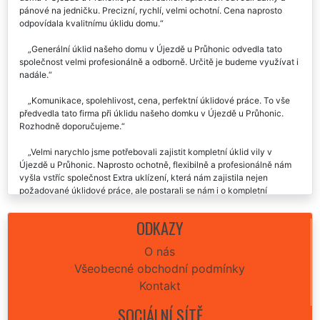
pánové na jedničku. Precizní, rychlí, velmi ochotní. Cena naprosto
odpovídala kvalitnímu úklidu domu.
Generální úklid našeho domu v Újezdě u Průhonic odvedla tato
společnost velmi profesionálně a odborně. Určitě je budeme využívat i
nadále.
Komunikace, spolehlivost, cena, perfektní úklidové práce. To vše
předvedla tato firma při úklidu našeho domku v Újezdě u Průhonic.
Rozhodně doporučujeme.
Velmi narychlo jsme potřebovali zajistit kompletní úklid vily v
Újezdě u Průhonic. Naprosto ochotně, flexibilně a profesionálně nám
vyšla vstříc společnost Extra uklízení, která nám zajistila nejen
požadované úklidové práce, ale postarali se nám i o kompletní
vyklizení celé vily. Určitě doporučujeme tyto spolehlivé služby.
ODKAZY
Parádní práce uklízení bytu v Újezdě u Průhonic. Budu využívat
určitě pravidelně, děkuju moc👍.
O nás
Všeobecné obchodní podmínky
Úklid našeho domečku v Újezdě u Průhonic nám minulý týden
zajistila tato úklidová firma EXTRA UKLÍZENÍ. Velká spokojenost.
Kontakt
Kompletně o vše se postarali, uklidili famózně a cena seděla přesně
jak jsme se domluvili. Vřele můžu každému doporučit.
SOCIÁLNÍ SÍTĚ