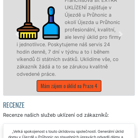
UKLÍZENÍ zajišťuje v
Újezdě u Průhonic a
okolí Újezda u Průhonic
profesionální, kvalitní,
ale levný úklid pro firmy
livce. Poskytujeme náš servis 24
služby nab
nně, 7 dní v týdnu a to i během
společnosti
či státních svátků. Uklidíme vše, co
v celém hl
k žádá a to se zárukou kvalitně
čistoty.
é práce.
Mám z
Mám zájem o úklid na Praze 4
RECENZE
Recenze našich služeb uklízení od zákazníků:
Velká spokojenost s touto úklidovou společností. Generální úklid
domu v Újezdě u Průhonic po stavebních úpravách odvedli dámy a