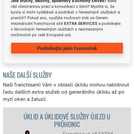
Jste zručný, šikovný, spolehlivý a ochotný člověk?
Máte
rád všestrannou práci a komunikaci s lidmi? Myslíte si, že
byste si mohl vydělávat a podnikat v řemeslných službách a
pracích? Pokud ano, využijte možnosti stát se členem
mezinárodní franchisové sítě
EXTRA SERVICES
a podnikejte
v libovolných řemeslných službách s neomezenými
možnostmi po celé Evropské unii.
Podnikejte jako řemeslník
NAŠE DALŠÍ SLUŽBY
Naši franchisanti Vám v oblasti úklidu mohou nabídnout
řadu dalších extra služeb od generálního úklidu až po
mytí oken a žaluzií.
ID A ÚKLIDOVÉ SLUŽBY ÚJEZD U
ÚKLIDOV
PRŮHONIC
Franchisová síť EXTRA