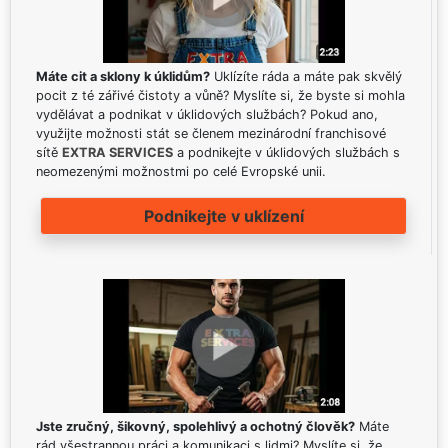
Máte cit a sklony k úklidům?
Uklízíte ráda a máte pak skvělý
pocit z té zářivé čistoty a vůně? Myslíte si, že byste si mohla
vydělávat a podnikat v úklidových službách? Pokud ano,
využijte možnosti stát se členem mezinárodní franchisové
sítě
EXTRA SERVICES
a podnikejte v úklidových službách s
neomezenými možnostmi po celé Evropské unii.
Podnikejte v uklízení
Jste zručný, šikovný, spolehlivý a ochotný člověk?
Máte
rád všestrannou práci a komunikaci s lidmi? Myslíte si, že