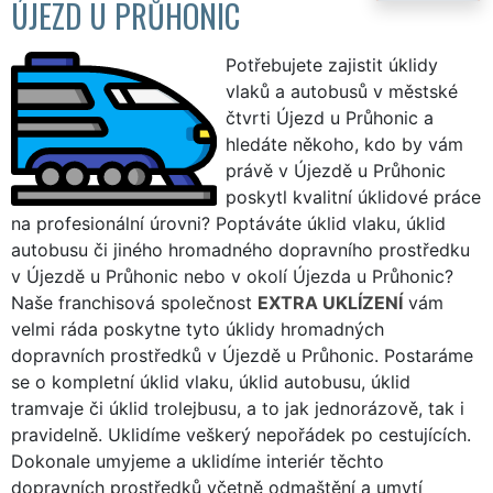
ÚJEZD U PRŮHONIC
Potřebujete zajistit úklidy
vlaků a autobusů v městské
čtvrti Újezd u Průhonic a
hledáte někoho, kdo by vám
právě v Újezdě u Průhonic
poskytl kvalitní úklidové práce
na profesionální úrovni? Poptáváte úklid vlaku, úklid
autobusu či jiného hromadného dopravního prostředku
v Újezdě u Průhonic nebo v okolí Újezda u Průhonic?
Naše franchisová společnost
EXTRA UKLÍZENÍ
vám
velmi ráda poskytne tyto úklidy hromadných
dopravních prostředků v Újezdě u Průhonic. Postaráme
se o kompletní úklid vlaku, úklid autobusu, úklid
tramvaje či úklid trolejbusu, a to jak jednorázově, tak i
pravidelně. Uklidíme veškerý nepořádek po cestujících.
Dokonale umyjeme a uklidíme interiér těchto
dopravních prostředků včetně odmaštění a umytí