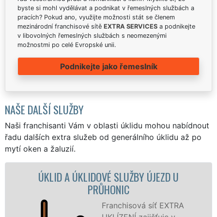
byste si mohl vydělávat a podnikat v řemeslných službách a
pracích? Pokud ano, využijte možnosti stát se členem
mezinárodní franchisové sítě
EXTRA SERVICES
a podnikejte
v libovolných řemeslných službách s neomezenými
možnostmi po celé Evropské unii.
Podnikejte jako řemeslník
NAŠE DALŠÍ SLUŽBY
Naši franchisanti Vám v oblasti úklidu mohou nabídnout
řadu dalších extra služeb od generálního úklidu až po
mytí oken a žaluzií.
KLIDOVÉ SLUŽBY ÚJEZD U
ÚKLIDOVÁ SLUŽ
PRŮHONIC
P
Franchisová síť EXTRA
UKLÍZENÍ zajišťuje v