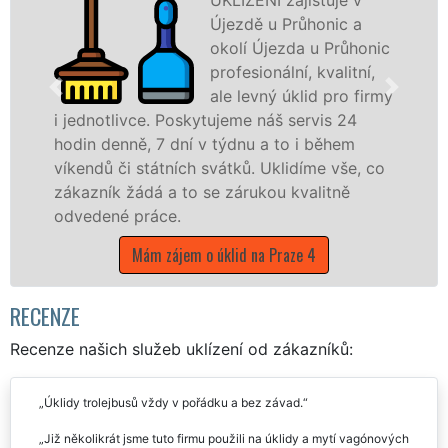
Újezdě u Průhonic a
okolí Újezda u Průhonic
profesionální, kvalitní,
ale levný úklid pro firmy
Poskytujeme náš servis 24
služby nabízíme p
dní v týdnu a to i během
společnosti, státn
ních svátků. Uklidíme vše, co
v celém hlavním mě
 to se zárukou kvalitně
čistoty.
.
Mám zájem o úk
jem o úklid na Praze 4
RECENZE
Recenze našich služeb uklízení od zákazníků:
Úklidy trolejbusů vždy v pořádku a bez závad.
Již několikrát jsme tuto firmu použili na úklidy a mytí vagónových