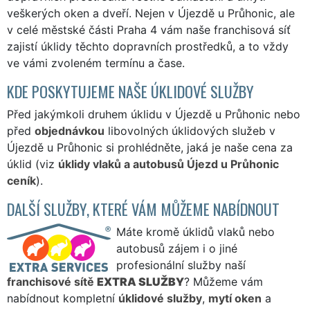
veškerých oken a dveří. Nejen v Újezdě u Průhonic, ale
v celé městské části Praha 4 vám naše franchisová síť
zajistí úklidy těchto dopravních prostředků, a to vždy
ve vámi zvoleném termínu a čase.
KDE POSKYTUJEME NAŠE ÚKLIDOVÉ SLUŽBY
Před jakýmkoli druhem úklidu v Újezdě u Průhonic nebo
před
objednávkou
libovolných úklidových služeb v
Újezdě u Průhonic si prohlédněte, jaká je naše cena za
úklid (viz
úklidy vlaků a autobusů Újezd u Průhonic
ceník
).
DALŠÍ SLUŽBY, KTERÉ VÁM MŮŽEME NABÍDNOUT
Máte kromě úklidů vlaků nebo
autobusů zájem i o jiné
profesionální služby naší
franchisové sítě
EXTRA SLUŽBY
? Můžeme vám
nabídnout kompletní
úklidové služby
,
mytí oken
a