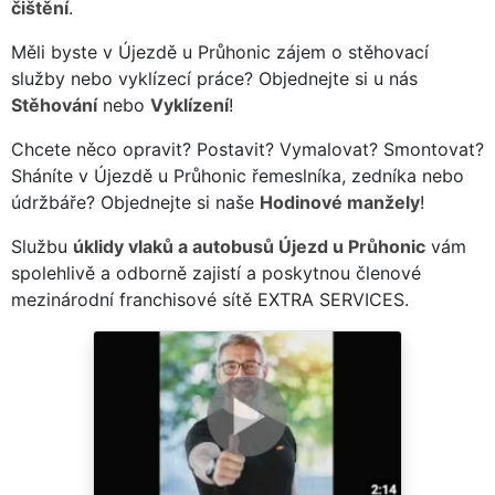
čištění
.
Měli byste v Újezdě u Průhonic zájem o stěhovací
služby nebo vyklízecí práce? Objednejte si u nás
Stěhování
nebo
Vyklízení
!
Chcete něco opravit? Postavit? Vymalovat? Smontovat?
Sháníte v Újezdě u Průhonic řemeslníka, zedníka nebo
údržbáře? Objednejte si naše
Hodinové manžely
!
Službu
úklidy vlaků a autobusů Újezd u Průhonic
vám
spolehlivě a odborně zajistí a poskytnou členové
mezinárodní franchisové sítě EXTRA SERVICES.