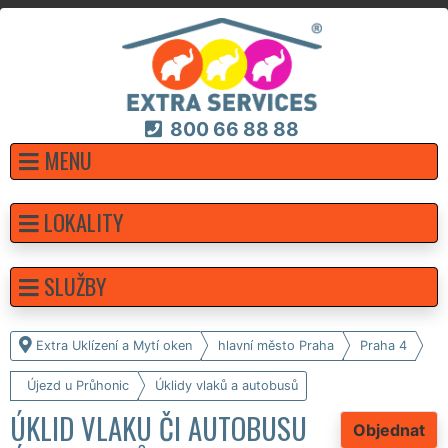
800 66 88 88
MENU
LOKALITY
SLUŽBY
Extra Uklízení a Mytí oken
hlavní město Praha
Praha 4
Újezd u Průhonic
Úklidy vlaků a autobusů
ÚKLID VLAKU ČI AUTOBUSU
Objednat