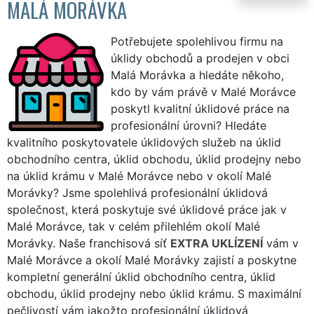
MALÁ MORÁVKA
Potřebujete spolehlivou firmu na
úklidy obchodů a prodejen v obci
Malá Morávka a hledáte někoho,
kdo by vám právě v Malé Morávce
poskytl kvalitní úklidové práce na
profesionální úrovni? Hledáte
kvalitního poskytovatele úklidových služeb na úklid
obchodního centra, úklid obchodu, úklid prodejny nebo
na úklid krámu v Malé Morávce nebo v okolí Malé
Morávky? Jsme spolehlivá profesionální úklidová
společnost, která poskytuje své úklidové práce jak v
Malé Morávce, tak v celém přilehlém okolí Malé
Morávky. Naše franchisová síť
EXTRA UKLÍZENÍ
vám v
Malé Morávce a okolí Malé Morávky zajistí a poskytne
kompletní generální úklid obchodního centra, úklid
obchodu, úklid prodejny nebo úklid krámu. S maximální
pečlivostí vám jakožto profesionální úklidová