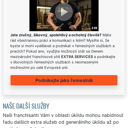
Jste zručný, šikovný, spolehlivý a ochotný člověk?
Máte
rád všestrannou práci a komunikaci s lidmi? Myslíte si, že
byste si mohl vydělávat a podnikat v řemeslných službách a
pracích? Pokud ano, využijte možnosti stát se členem
mezinárodní franchisové sítě
EXTRA SERVICES
a podnikejte
v libovolných řemeslných službách s neomezenými
možnostmi po celé Evropské unii.
Podnikejte jako řemeslník
NAŠE DALŠÍ SLUŽBY
Naši franchisanti Vám v oblasti úklidu mohou nabídnout
řadu dalších extra služeb od generálního úklidu až po