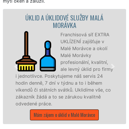
mytí oken a žaluzií.
D A ÚKLIDOVÉ SLUŽBY MALÁ
ÚKLIDOVÁ
MORÁVKA
Franchisová síť EXTRA
UKLÍZENÍ zajišťuje v
Malé Morávce a okolí
Malé Morávky
profesionální, kvalitní,
ale levný úklid pro firmy
vce. Poskytujeme náš servis 24
nabízíme pro
ě, 7 dní v týdnu a to i během
státní podnik
 státních svátků. Uklidíme vše, co
Moravskoslezs
ádá a to se zárukou kvalitně
Mám zájem 
práce.
m zájem o úklid v Malé Morávce