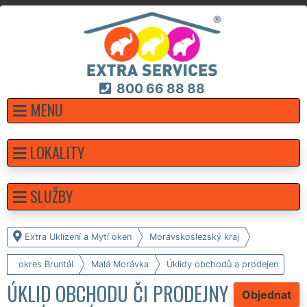
800 66 88 88
MENU
LOKALITY
SLUŽBY
Extra Uklízení a Mytí oken
Moravskoslezský kraj
okres Bruntál
Malá Morávka
Úklidy obchodů a prodejen
ÚKLID OBCHODU ČI PRODEJNY
Objednat