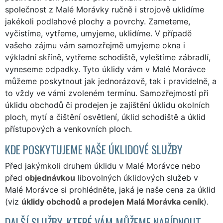
společnost z Malé Morávky ručně i strojově uklidíme
jakékoli podlahové plochy a povrchy. Zameteme,
vyčistíme, vytřeme, umyjeme, uklidíme. V případě
vašeho zájmu vám samozřejmě umyjeme okna i
výkladní skříně, vytřeme schodiště, vyleštíme zábradlí,
vyneseme odpadky. Tyto úklidy vám v Malé Morávce
můžeme poskytnout jak jednorázově, tak i pravidelně, a
to vždy ve vámi zvoleném termínu. Samozřejmostí při
úklidu obchodů či prodejen je zajištění úklidu okolních
ploch, mytí a čištění osvětlení, úklid schodiště a úklid
přístupových a venkovních ploch.
KDE POSKYTUJEME NAŠE ÚKLIDOVÉ SLUŽBY
Před jakýmkoli druhem úklidu v Malé Morávce nebo
před
objednávkou
libovolných úklidových služeb v
Malé Morávce si prohlédněte, jaká je naše cena za úklid
(viz
úklidy obchodů a prodejen Malá Morávka ceník
).
DALŠÍ SLUŽBY, KTERÉ VÁM MŮŽEME NABÍDNOUT