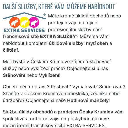
DALŠÍ SLUŽBY, KTERÉ VÁM MŮŽEME NABÍDNOUT
Máte kromě úklidů obchodů nebo
prodejen zájem i o jiné
profesionální služby naší
franchisové sítě
EXTRA SLUŽBY
? Můžeme vám
nabídnout kompletní
úklidové služby
,
mytí oken
a
čištění
.
Měli byste v Českém Krumlově zájem o stěhovací
služby nebo vyklízecí práce? Objednejte si u nás
Stěhování
nebo
Vyklízení
!
Chcete něco opravit? Postavit? Vymalovat? Smontovat?
Sháníte v Českém Krumlově řemeslníka, zedníka nebo
údržbáře? Objednejte si naše
Hodinové manžely
!
Službu
úklidy obchodů a prodejen Český Krumlov
vám
spolehlivě a odborně zajistí a poskytnou členové
mezinárodní franchisové sítě EXTRA SERVICES.