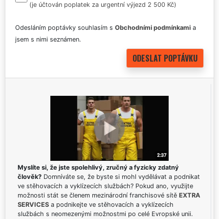
(je účtován poplatek za urgentní výjezd 2 500 Kč)
Odesláním poptávky souhlasím s
Obchodními podmínkami
a
jsem s nimi seznámen.
Myslíte si, že jste spolehlivý, zručný a fyzicky zdatný
člověk?
Domníváte se, že byste si mohl vydělávat a podnikat
ve stěhovacích a vyklízecích službách? Pokud ano, využijte
možnosti stát se členem mezinárodní franchisové sítě
EXTRA
SERVICES
a podnikejte ve stěhovacích a vyklízecích
službách s neomezenými možnostmi po celé Evropské unii.