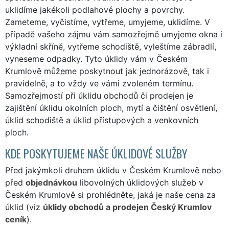
uklidíme jakékoli podlahové plochy a povrchy.
Zameteme, vyčistíme, vytřeme, umyjeme, uklidíme. V
případě vašeho zájmu vám samozřejmě umyjeme okna i
výkladní skříně, vytřeme schodiště, vyleštíme zábradlí,
vyneseme odpadky. Tyto úklidy vám v Českém
Krumlově můžeme poskytnout jak jednorázově, tak i
pravidelně, a to vždy ve vámi zvoleném termínu.
Samozřejmostí při úklidu obchodů či prodejen je
zajištění úklidu okolních ploch, mytí a čištění osvětlení,
úklid schodiště a úklid přístupových a venkovních
ploch.
KDE POSKYTUJEME NAŠE ÚKLIDOVÉ SLUŽBY
Před jakýmkoli druhem úklidu v Českém Krumlově nebo
před
objednávkou
libovolných úklidových služeb v
Českém Krumlově si prohlédněte, jaká je naše cena za
úklid (viz
úklidy obchodů a prodejen Český Krumlov
ceník
).