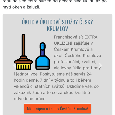
řadu dalších extra služeb od generálního úklidu až po
mytí oken a žaluzií.
 A ÚKLIDOVÉ SLUŽBY ČESKÝ
ÚKLIDOVÁ
KRUMLOV
Franchisová síť EXTRA
UKLÍZENÍ zajišťuje v
Českém Krumlově a
okolí Českého Krumlova
profesionální, kvalitní,
ale levný úklid pro firmy
vce. Poskytujeme náš servis 24
služby nabíz
ě, 7 dní v týdnu a to i během
společnosti, 
 státních svátků. Uklidíme vše, co
v celém Jihoč
ádá a to se zárukou kvalitně
Mám zájem o 
práce.
zájem o úklid v Českém Krumlově