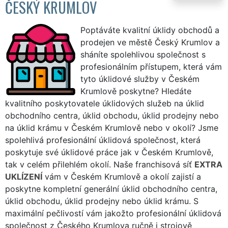
ČESKÝ KRUMLOV
Poptáváte kvalitní úklidy obchodů a
prodejen ve městě Český Krumlov a
sháníte spolehlivou společnost s
profesionálním přístupem, která vám
tyto úklidové služby v Českém
Krumlově poskytne? Hledáte
kvalitního poskytovatele úklidových služeb na úklid
obchodního centra, úklid obchodu, úklid prodejny nebo
na úklid krámu v Českém Krumlově nebo v okolí? Jsme
spolehlivá profesionální úklidová společnost, která
poskytuje své úklidové práce jak v Českém Krumlově,
tak v celém přilehlém okolí. Naše franchisová síť
EXTRA
UKLÍZENÍ
vám v Českém Krumlově a okolí zajistí a
poskytne kompletní generální úklid obchodního centra,
úklid obchodu, úklid prodejny nebo úklid krámu. S
maximální pečlivostí vám jakožto profesionální úklidová
společnost z Českého Krumlova ručně i strojově