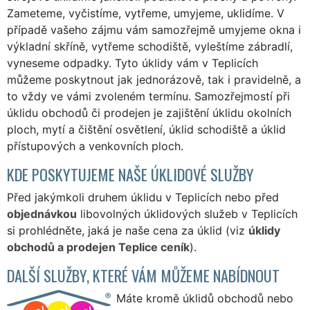
Zameteme, vyčistíme, vytřeme, umyjeme, uklidíme. V
případě vašeho zájmu vám samozřejmě umyjeme okna i
výkladní skříně, vytřeme schodiště, vyleštíme zábradlí,
vyneseme odpadky. Tyto úklidy vám v Teplicích
můžeme poskytnout jak jednorázově, tak i pravidelně, a
to vždy ve vámi zvoleném termínu. Samozřejmostí při
úklidu obchodů či prodejen je zajištění úklidu okolních
ploch, mytí a čištění osvětlení, úklid schodiště a úklid
přístupových a venkovních ploch.
KDE POSKYTUJEME NAŠE ÚKLIDOVÉ SLUŽBY
Před jakýmkoli druhem úklidu v Teplicích nebo před
objednávkou
libovolných úklidových služeb v Teplicích
si prohlédněte, jaká je naše cena za úklid (viz
úklidy
obchodů a prodejen Teplice ceník
).
DALŠÍ SLUŽBY, KTERÉ VÁM MŮŽEME NABÍDNOUT
Máte kromě úklidů obchodů nebo