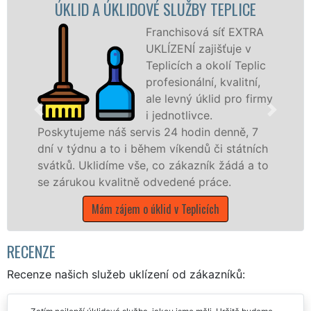
 A ÚKLIDOVÉ SLUŽBY TEPLICE
ÚKLIDOVÁ 
Franchisová síť EXTRA
UKLÍZENÍ zajišťuje v
Teplicích a okolí Teplic
profesionální, kvalitní,
ale levný úklid pro firmy
i jednotlivce.
e náš servis 24 hodin denně, 7
nabízíme pro
u a to i během víkendů či státních
státní podnik
lidíme vše, co zákazník žádá a to
Ústeckém kraji
 kvalitně odvedené práce.
Mám záje
Mám zájem o úklid v Teplicích
RECENZE
Recenze našich služeb uklízení od zákazníků: