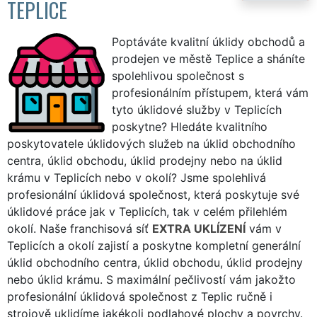
TEPLICE
Poptáváte kvalitní úklidy obchodů a
prodejen ve městě Teplice a sháníte
spolehlivou společnost s
profesionálním přístupem, která vám
tyto úklidové služby v Teplicích
poskytne? Hledáte kvalitního
poskytovatele úklidových služeb na úklid obchodního
centra, úklid obchodu, úklid prodejny nebo na úklid
krámu v Teplicích nebo v okolí? Jsme spolehlivá
profesionální úklidová společnost, která poskytuje své
úklidové práce jak v Teplicích, tak v celém přilehlém
okolí. Naše franchisová síť
EXTRA UKLÍZENÍ
vám v
Teplicích a okolí zajistí a poskytne kompletní generální
úklid obchodního centra, úklid obchodu, úklid prodejny
nebo úklid krámu. S maximální pečlivostí vám jakožto
profesionální úklidová společnost z Teplic ručně i
strojově uklidíme jakékoli podlahové plochy a povrchy.