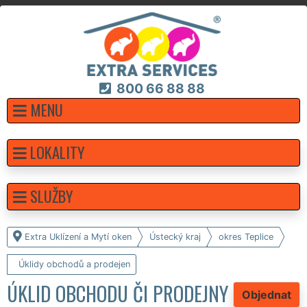
800 66 88 88
MENU
LOKALITY
SLUŽBY
Extra Uklízení a Mytí oken
Ústecký kraj
okres Teplice
Úklidy obchodů a prodejen
ÚKLID OBCHODU ČI PRODEJNY
Objednat