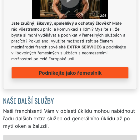
Jste zručný, šikovný, spolehlivý a ochotný člověk?
Máte
rád všestrannou práci a komunikaci s lidmi? Myslíte si, že
byste si mohl vydělávat a podnikat v řemeslných službách a
pracích? Pokud ano, využijte možnosti stát se členem
mezinárodní franchisové sítě
EXTRA SERVICES
a podnikejte
v libovolných řemeslných službách s neomezenými
možnostmi po celé Evropské unii.
Podnikejte jako řemeslník
NAŠE DALŠÍ SLUŽBY
Naši franchisanti Vám v oblasti úklidu mohou nabídnout
řadu dalších extra služeb od generálního úklidu až po
mytí oken a žaluzií.