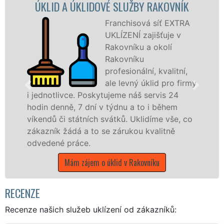
LIDOVÉ SLUŽBY RAKOVNÍK
ÚKLIDOVÁ SLUŽB
Franchisová síť EXTRA
UKLÍZENÍ zajišťuje v
Rakovníku a okolí
Rakovníku
profesionální, kvalitní,
ale levný úklid pro firmy
Poskytujeme náš servis 24
nabízíme pro všec
dní v týdnu a to i během
státní podniky, al
ních svátků. Uklidíme vše, co
Středočeském kraji 
 to se zárukou kvalitně
Mám zájem o úk
.
jem o úklid v Rakovníku
RECENZE
Recenze našich služeb uklízení od zákazníků: