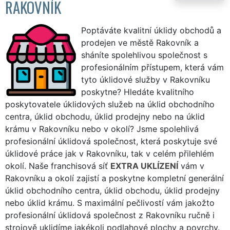
RAKOVNÍK
Poptáváte kvalitní úklidy obchodů a
prodejen ve městě Rakovník a
sháníte spolehlivou společnost s
profesionálním přístupem, která vám
tyto úklidové služby v Rakovníku
poskytne? Hledáte kvalitního
poskytovatele úklidových služeb na úklid obchodního
centra, úklid obchodu, úklid prodejny nebo na úklid
krámu v Rakovníku nebo v okolí? Jsme spolehlivá
profesionální úklidová společnost, která poskytuje své
úklidové práce jak v Rakovníku, tak v celém přilehlém
okolí. Naše franchisová síť
EXTRA UKLÍZENÍ
vám v
Rakovníku a okolí zajistí a poskytne kompletní generální
úklid obchodního centra, úklid obchodu, úklid prodejny
nebo úklid krámu. S maximální pečlivostí vám jakožto
profesionální úklidová společnost z Rakovníku ručně i
strojově uklidíme jakékoli podlahové plochy a povrchy.