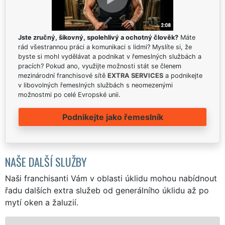
Jste zručný, šikovný, spolehlivý a ochotný člověk?
Máte
rád všestrannou práci a komunikaci s lidmi? Myslíte si, že
byste si mohl vydělávat a podnikat v řemeslných službách a
pracích? Pokud ano, využijte možnosti stát se členem
mezinárodní franchisové sítě
EXTRA SERVICES
a podnikejte
v libovolných řemeslných službách s neomezenými
možnostmi po celé Evropské unii.
Podnikejte jako řemeslník
NAŠE DALŠÍ SLUŽBY
Naši franchisanti Vám v oblasti úklidu mohou nabídnout
řadu dalších extra služeb od generálního úklidu až po
mytí oken a žaluzií.