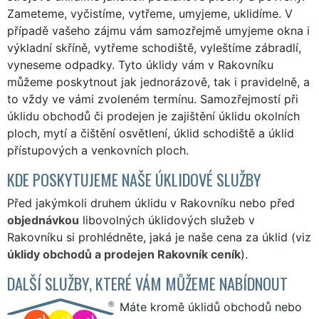
Zameteme, vyčistíme, vytřeme, umyjeme, uklidíme. V
případě vašeho zájmu vám samozřejmě umyjeme okna i
výkladní skříně, vytřeme schodiště, vyleštíme zábradlí,
vyneseme odpadky. Tyto úklidy vám v Rakovníku
můžeme poskytnout jak jednorázově, tak i pravidelně, a
to vždy ve vámi zvoleném termínu. Samozřejmostí při
úklidu obchodů či prodejen je zajištění úklidu okolních
ploch, mytí a čištění osvětlení, úklid schodiště a úklid
přístupových a venkovních ploch.
KDE POSKYTUJEME NAŠE ÚKLIDOVÉ SLUŽBY
Před jakýmkoli druhem úklidu v Rakovníku nebo před
objednávkou
libovolných úklidových služeb v
Rakovníku si prohlédněte, jaká je naše cena za úklid (viz
úklidy obchodů a prodejen Rakovník ceník
).
DALŠÍ SLUŽBY, KTERÉ VÁM MŮŽEME NABÍDNOUT
Máte kromě úklidů obchodů nebo