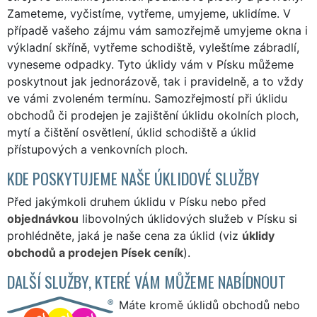
Zameteme, vyčistíme, vytřeme, umyjeme, uklidíme. V
případě vašeho zájmu vám samozřejmě umyjeme okna i
výkladní skříně, vytřeme schodiště, vyleštíme zábradlí,
vyneseme odpadky. Tyto úklidy vám v Písku můžeme
poskytnout jak jednorázově, tak i pravidelně, a to vždy
ve vámi zvoleném termínu. Samozřejmostí při úklidu
obchodů či prodejen je zajištění úklidu okolních ploch,
mytí a čištění osvětlení, úklid schodiště a úklid
přístupových a venkovních ploch.
KDE POSKYTUJEME NAŠE ÚKLIDOVÉ SLUŽBY
Před jakýmkoli druhem úklidu v Písku nebo před
objednávkou
libovolných úklidových služeb v Písku si
prohlédněte, jaká je naše cena za úklid (viz
úklidy
obchodů a prodejen Písek ceník
).
DALŠÍ SLUŽBY, KTERÉ VÁM MŮŽEME NABÍDNOUT
Máte kromě úklidů obchodů nebo