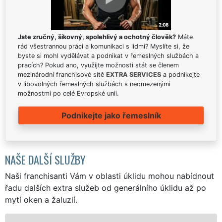
Jste zručný, šikovný, spolehlivý a ochotný člověk?
Máte
rád všestrannou práci a komunikaci s lidmi? Myslíte si, že
byste si mohl vydělávat a podnikat v řemeslných službách a
pracích? Pokud ano, využijte možnosti stát se členem
mezinárodní franchisové sítě
EXTRA SERVICES
a podnikejte
v libovolných řemeslných službách s neomezenými
možnostmi po celé Evropské unii.
Podnikejte jako řemeslník
NAŠE DALŠÍ SLUŽBY
Naši franchisanti Vám v oblasti úklidu mohou nabídnout
řadu dalších extra služeb od generálního úklidu až po
mytí oken a žaluzií.