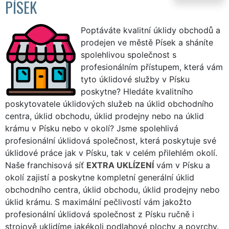
PÍSEK
Poptáváte kvalitní úklidy obchodů a
prodejen ve městě Písek a sháníte
spolehlivou společnost s
profesionálním přístupem, která vám
tyto úklidové služby v Písku
poskytne? Hledáte kvalitního
poskytovatele úklidových služeb na úklid obchodního
centra, úklid obchodu, úklid prodejny nebo na úklid
krámu v Písku nebo v okolí? Jsme spolehlivá
profesionální úklidová společnost, která poskytuje své
úklidové práce jak v Písku, tak v celém přilehlém okolí.
Naše franchisová síť
EXTRA UKLÍZENÍ
vám v Písku a
okolí zajistí a poskytne kompletní generální úklid
obchodního centra, úklid obchodu, úklid prodejny nebo
úklid krámu. S maximální pečlivostí vám jakožto
profesionální úklidová společnost z Písku ručně i
strojově uklidíme jakékoli podlahové plochy a povrchy.