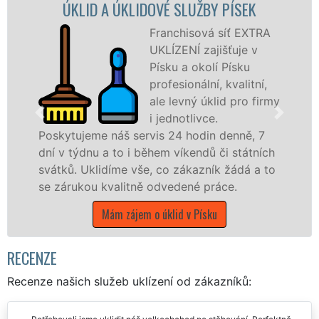
LID A ÚKLIDOVÉ SLUŽBY PÍSEK
ÚKLIDO
Franchisová síť EXTRA
UKLÍZENÍ zajišťuje v
Písku a okolí Písku
profesionální, kvalitní,
ale levný úklid pro firmy
i jednotlivce.
jeme náš servis 24 hodin denně, 7
nabízíme p
dnu a to i během víkendů či státních
státní podn
Uklidíme vše, co zákazník žádá a to
Jihočeském 
kou kvalitně odvedené práce.
Mám
Mám zájem o úklid v Písku
RECENZE
Recenze našich služeb uklízení od zákazníků: