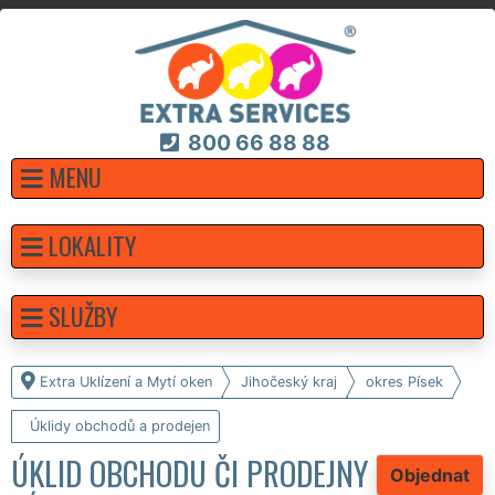
800 66 88 88
MENU
LOKALITY
SLUŽBY
Extra Uklízení a Mytí oken
Jihočeský kraj
okres Písek
Úklidy obchodů a prodejen
ÚKLID OBCHODU ČI PRODEJNY
Objednat