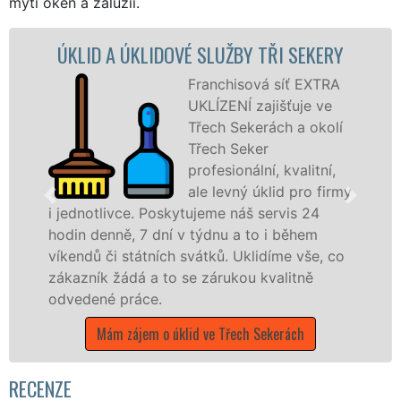
mytí oken a žaluzií.
IDOVÉ SLUŽBY TŘI SEKERY
ÚKLIDOVÁ SL
Franchisová síť EXTRA
UKLÍZENÍ zajišťuje ve
Třech Sekerách a okolí
Třech Seker
profesionální, kvalitní,
ale levný úklid pro firmy
Poskytujeme náš servis 24
dní v týdnu a to i během
nabízíme pro všec
ních svátků. Uklidíme vše, co
státní podniky, al
 to se zárukou kvalitně
Karlovarském kraji 
.
Mám zájem o úklid
 o úklid ve Třech Sekerách
RECENZE