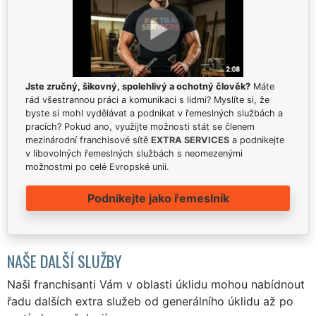
Jste zručný, šikovný, spolehlivý a ochotný člověk?
Máte
rád všestrannou práci a komunikaci s lidmi? Myslíte si, že
byste si mohl vydělávat a podnikat v řemeslných službách a
pracích? Pokud ano, využijte možnosti stát se členem
mezinárodní franchisové sítě
EXTRA SERVICES
a podnikejte
v libovolných řemeslných službách s neomezenými
možnostmi po celé Evropské unii.
Podnikejte jako řemeslník
NAŠE DALŠÍ SLUŽBY
Naši franchisanti Vám v oblasti úklidu mohou nabídnout
řadu dalších extra služeb od generálního úklidu až po