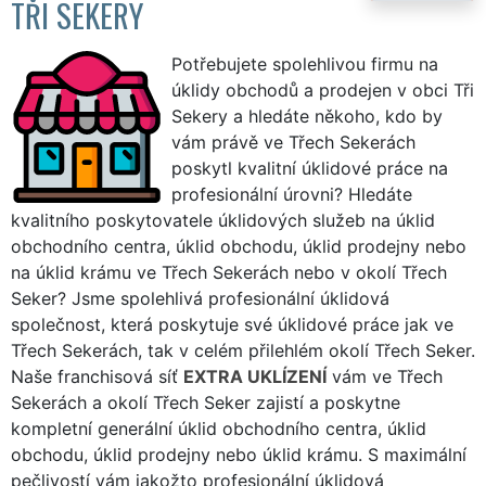
TŘI SEKERY
Potřebujete spolehlivou firmu na
úklidy obchodů a prodejen v obci Tři
Sekery a hledáte někoho, kdo by
vám právě ve Třech Sekerách
poskytl kvalitní úklidové práce na
profesionální úrovni? Hledáte
kvalitního poskytovatele úklidových služeb na úklid
obchodního centra, úklid obchodu, úklid prodejny nebo
na úklid krámu ve Třech Sekerách nebo v okolí Třech
Seker? Jsme spolehlivá profesionální úklidová
společnost, která poskytuje své úklidové práce jak ve
Třech Sekerách, tak v celém přilehlém okolí Třech Seker.
Naše franchisová síť
EXTRA UKLÍZENÍ
vám ve Třech
Sekerách a okolí Třech Seker zajistí a poskytne
kompletní generální úklid obchodního centra, úklid
obchodu, úklid prodejny nebo úklid krámu. S maximální
pečlivostí vám jakožto profesionální úklidová