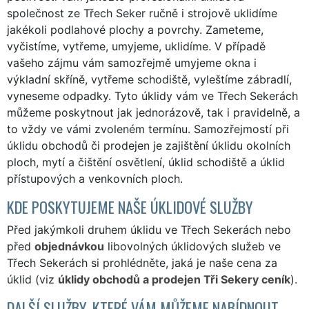
společnost ze Třech Seker ručně i strojově uklidíme
jakékoli podlahové plochy a povrchy. Zameteme,
vyčistíme, vytřeme, umyjeme, uklidíme. V případě
vašeho zájmu vám samozřejmě umyjeme okna i
výkladní skříně, vytřeme schodiště, vyleštíme zábradlí,
vyneseme odpadky. Tyto úklidy vám ve Třech Sekerách
můžeme poskytnout jak jednorázově, tak i pravidelně, a
to vždy ve vámi zvoleném termínu. Samozřejmostí při
úklidu obchodů či prodejen je zajištění úklidu okolních
ploch, mytí a čištění osvětlení, úklid schodiště a úklid
přístupových a venkovních ploch.
KDE POSKYTUJEME NAŠE ÚKLIDOVÉ SLUŽBY
Před jakýmkoli druhem úklidu ve Třech Sekerách nebo
před
objednávkou
libovolných úklidových služeb ve
Třech Sekerách si prohlédněte, jaká je naše cena za
úklid (viz
úklidy obchodů a prodejen Tři Sekery ceník
).
DALŠÍ SLUŽBY, KTERÉ VÁM MŮŽEME NABÍDNOUT