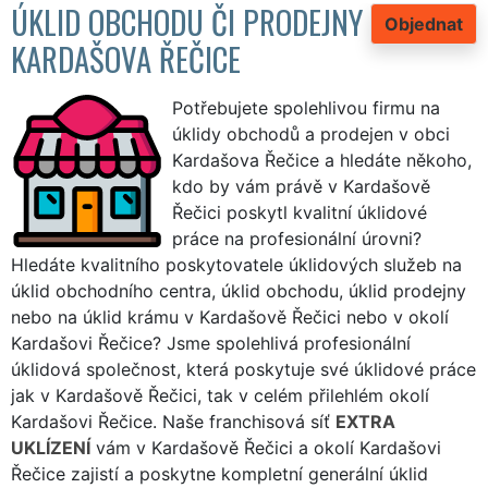
ÚKLID OBCHODU ČI PRODEJNY
Objednat
KARDAŠOVA ŘEČICE
Potřebujete spolehlivou firmu na
úklidy obchodů a prodejen v obci
Kardašova Řečice a hledáte někoho,
kdo by vám právě v Kardašově
Řečici poskytl kvalitní úklidové
práce na profesionální úrovni?
Hledáte kvalitního poskytovatele úklidových služeb na
úklid obchodního centra, úklid obchodu, úklid prodejny
nebo na úklid krámu v Kardašově Řečici nebo v okolí
Kardašovi Řečice? Jsme spolehlivá profesionální
úklidová společnost, která poskytuje své úklidové práce
jak v Kardašově Řečici, tak v celém přilehlém okolí
Kardašovi Řečice. Naše franchisová síť
EXTRA
UKLÍZENÍ
vám v Kardašově Řečici a okolí Kardašovi
Řečice zajistí a poskytne kompletní generální úklid