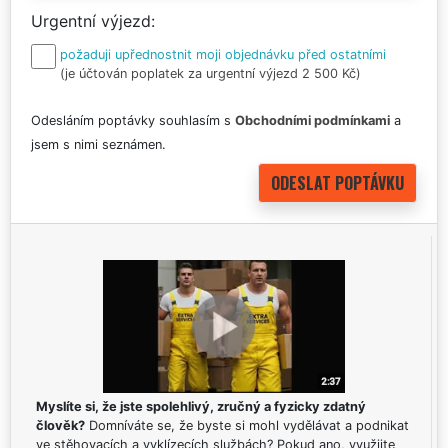
Urgentní výjezd
požaduji upřednostnit moji objednávku před ostatními
(je účtován poplatek za urgentní výjezd 2 500 Kč)
Odesláním poptávky souhlasím s
Obchodními podmínkami
a
jsem s nimi seznámen.
Myslíte si, že jste spolehlivý, zručný a fyzicky zdatný
člověk?
Domníváte se, že byste si mohl vydělávat a podnikat
ve stěhovacích a vyklízecích službách? Pokud ano, využijte