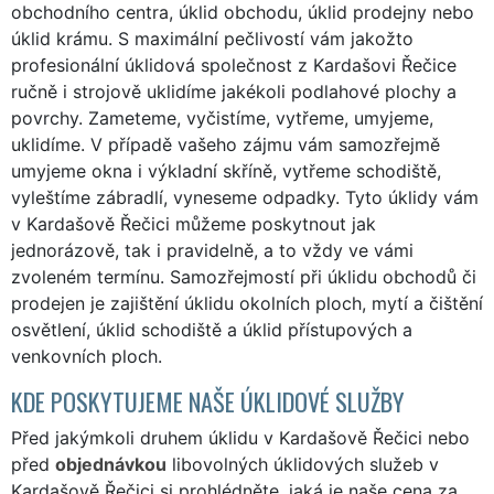
obchodního centra, úklid obchodu, úklid prodejny nebo
úklid krámu. S maximální pečlivostí vám jakožto
profesionální úklidová společnost z Kardašovi Řečice
ručně i strojově uklidíme jakékoli podlahové plochy a
povrchy. Zameteme, vyčistíme, vytřeme, umyjeme,
uklidíme. V případě vašeho zájmu vám samozřejmě
umyjeme okna i výkladní skříně, vytřeme schodiště,
vyleštíme zábradlí, vyneseme odpadky. Tyto úklidy vám
v Kardašově Řečici můžeme poskytnout jak
jednorázově, tak i pravidelně, a to vždy ve vámi
zvoleném termínu. Samozřejmostí při úklidu obchodů či
prodejen je zajištění úklidu okolních ploch, mytí a čištění
osvětlení, úklid schodiště a úklid přístupových a
venkovních ploch.
KDE POSKYTUJEME NAŠE ÚKLIDOVÉ SLUŽBY
Před jakýmkoli druhem úklidu v Kardašově Řečici nebo
před
objednávkou
libovolných úklidových služeb v
Kardašově Řečici si prohlédněte, jaká je naše cena za