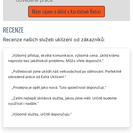
jem o úklid v Kardašově Řečici
RECENZE
Recenze našich služeb uklízení od zákazníků:
Výborný přístup, skvělá komunikace, výborná cena. ‚úklid krámu
naprosto bez jakéhokoli problému. Můžu vřele doporučit.
Potřebovali jsme uklidit náš velkoobchod po stěhování. Perfektně
odvedená práce od Extra Uklízení.
Prodejna je opět jako nová. Tuto společnost doporučuji.
Zatím nejlepší úklidová služba, jakou jsme měli. Určitě budeme
využívat i nadále.
Výborné služby, určitě doporučuju.