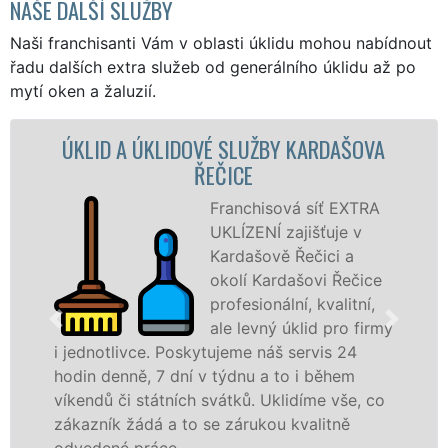
NAŠE DALŠÍ SLUŽBY
Naši franchisanti Vám v oblasti úklidu mohou nabídnout
řadu dalších extra služeb od generálního úklidu až po
mytí oken a žaluzií.
KLIDOVÉ SLUŽBY KARDAŠOVA
ÚKLIDOV
ŘEČICE
KAR
Franchisová síť EXTRA
UKLÍZENÍ zajišťuje v
Kardašově Řečici a
okolí Kardašovi Řečice
profesionální, kvalitní,
ale levný úklid pro firmy
. Poskytujeme náš servis 24
služby nabízím
 7 dní v týdnu a to i během
společnosti, stá
átních svátků. Uklidíme vše, co
v celém Jihočesk
á a to se zárukou kvalitně
Mám zájem o úkl
áce.