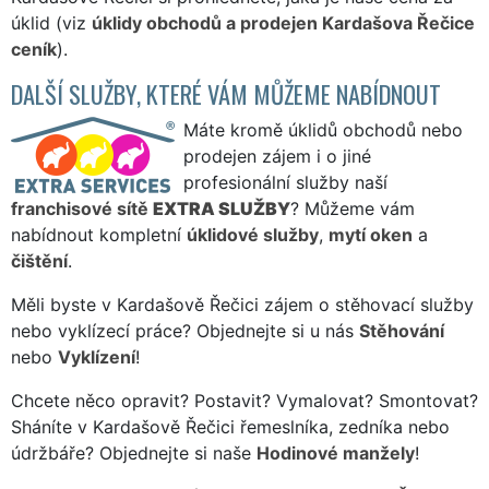
úklid (viz
úklidy obchodů a prodejen Kardašova Řečice
ceník
).
DALŠÍ SLUŽBY, KTERÉ VÁM MŮŽEME NABÍDNOUT
Máte kromě úklidů obchodů nebo
prodejen zájem i o jiné
profesionální služby naší
franchisové sítě
EXTRA SLUŽBY
? Můžeme vám
nabídnout kompletní
úklidové služby
,
mytí oken
a
čištění
.
Měli byste v Kardašově Řečici zájem o stěhovací služby
nebo vyklízecí práce? Objednejte si u nás
Stěhování
nebo
Vyklízení
!
Chcete něco opravit? Postavit? Vymalovat? Smontovat?
Sháníte v Kardašově Řečici řemeslníka, zedníka nebo
údržbáře? Objednejte si naše
Hodinové manžely
!