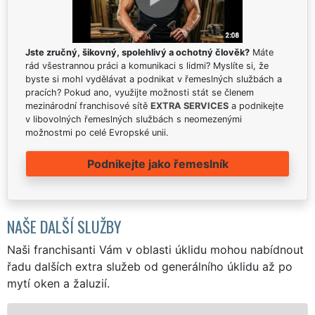
Jste zručný, šikovný, spolehlivý a ochotný člověk?
Máte
rád všestrannou práci a komunikaci s lidmi? Myslíte si, že
byste si mohl vydělávat a podnikat v řemeslných službách a
pracích? Pokud ano, využijte možnosti stát se členem
mezinárodní franchisové sítě
EXTRA SERVICES
a podnikejte
v libovolných řemeslných službách s neomezenými
možnostmi po celé Evropské unii.
Podnikejte jako řemeslník
NAŠE DALŠÍ SLUŽBY
Naši franchisanti Vám v oblasti úklidu mohou nabídnout
řadu dalších extra služeb od generálního úklidu až po
mytí oken a žaluzií.