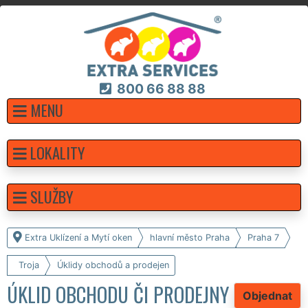
800 66 88 88
MENU
LOKALITY
SLUŽBY
Extra Uklízení a Mytí oken
hlavní město Praha
Praha 7
Troja
Úklidy obchodů a prodejen
ÚKLID OBCHODU ČI PRODEJNY
Objednat