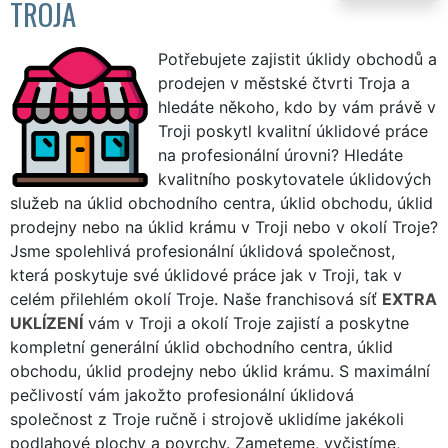
TROJA
Potřebujete zajistit úklidy obchodů a
prodejen v městské čtvrti Troja a
hledáte někoho, kdo by vám právě v
Troji poskytl kvalitní úklidové práce
na profesionální úrovni? Hledáte
kvalitního poskytovatele úklidových
služeb na úklid obchodního centra, úklid obchodu, úklid
prodejny nebo na úklid krámu v Troji nebo v okolí Troje?
Jsme spolehlivá profesionální úklidová společnost,
která poskytuje své úklidové práce jak v Troji, tak v
celém přilehlém okolí Troje. Naše franchisová síť
EXTRA
UKLÍZENÍ
vám v Troji a okolí Troje zajistí a poskytne
kompletní generální úklid obchodního centra, úklid
obchodu, úklid prodejny nebo úklid krámu. S maximální
pečlivostí vám jakožto profesionální úklidová
společnost z Troje ručně i strojově uklidíme jakékoli
podlahové plochy a povrchy. Zameteme, vyčistíme,