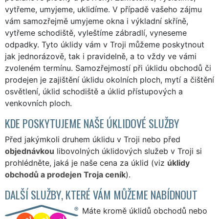
vytřeme, umyjeme, uklidíme. V případě vašeho zájmu
vám samozřejmě umyjeme okna i výkladní skříně,
vytřeme schodiště, vyleštíme zábradlí, vyneseme
odpadky. Tyto úklidy vám v Troji můžeme poskytnout
jak jednorázově, tak i pravidelně, a to vždy ve vámi
zvoleném termínu. Samozřejmostí při úklidu obchodů či
prodejen je zajištění úklidu okolních ploch, mytí a čištění
osvětlení, úklid schodiště a úklid přístupových a
venkovních ploch.
KDE POSKYTUJEME NAŠE ÚKLIDOVÉ SLUŽBY
Před jakýmkoli druhem úklidu v Troji nebo před
objednávkou
libovolných úklidových služeb v Troji si
prohlédněte, jaká je naše cena za úklid (viz
úklidy
obchodů a prodejen Troja ceník
).
DALŠÍ SLUŽBY, KTERÉ VÁM MŮŽEME NABÍDNOUT
Máte kromě úklidů obchodů nebo