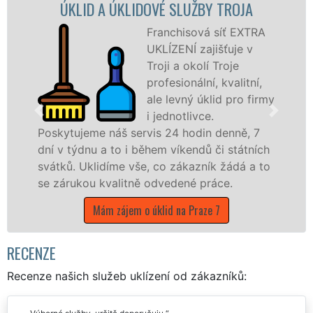
ID A ÚKLIDOVÉ SLUŽBY TROJA
ÚKLIDOV
Franchisová síť EXTRA
UKLÍZENÍ zajišťuje v
Troji a okolí Troje
profesionální, kvalitní,
ale levný úklid pro firmy
i jednotlivce.
jeme náš servis 24 hodin denně, 7
nabízíme p
dnu a to i během víkendů či státních
státní podn
Uklidíme vše, co zákazník žádá a to
hlavním měs
kou kvalitně odvedené práce.
Mám z
Mám zájem o úklid na Praze 7
RECENZE
Recenze našich služeb uklízení od zákazníků: