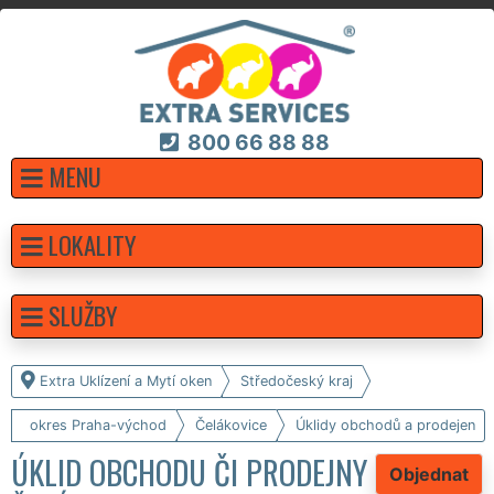
800 66 88 88
MENU
LOKALITY
SLUŽBY
Extra Uklízení a Mytí oken
Středočeský kraj
okres Praha-východ
Čelákovice
Úklidy obchodů a prodejen
ÚKLID OBCHODU ČI PRODEJNY
Objednat