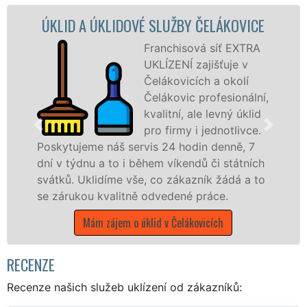
IDOVÉ SLUŽBY ČELÁKOVICE
ÚKLIDOVÁ 
ČE
Franchisová síť EXTRA
UKLÍZENÍ zajišťuje v
Čelákovicích a okolí
Čelákovic profesionální,
kvalitní, ale levný úklid
pro firmy i jednotlivce.
š servis 24 hodin denně, 7
o i během víkendů či státních
nabízíme pro všec
e vše, co zákazník žádá a to
státní podniky, al
litně odvedené práce.
Středočeském kraji 
em o úklid v Čelákovicích
Mám zájem o úkli
RECENZE
Recenze našich služeb uklízení od zákazníků: