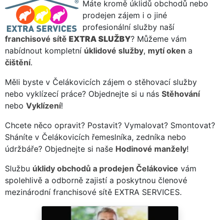
Máte kromě úklidů obchodů nebo
prodejen zájem i o jiné
profesionální služby naší
franchisové sítě
EXTRA SLUŽBY
? Můžeme vám
nabídnout kompletní
úklidové služby
,
mytí oken
a
čištění
.
Měli byste v Čelákovicích zájem o stěhovací služby
nebo vyklízecí práce? Objednejte si u nás
Stěhování
nebo
Vyklízení
!
Chcete něco opravit? Postavit? Vymalovat? Smontovat?
Sháníte v Čelákovicích řemeslníka, zedníka nebo
údržbáře? Objednejte si naše
Hodinové manžely
!
Službu
úklidy obchodů a prodejen Čelákovice
vám
spolehlivě a odborně zajistí a poskytnou členové
mezinárodní franchisové sítě EXTRA SERVICES.