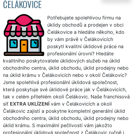
ČELÁKOVICE
Potřebujete spolehlivou firmu na
úklidy obchodů a prodejen v obci
Čelákovice a hledáte někoho, kdo
by vám právě v Čelákovicích
poskytl kvalitní úklidové práce na
profesionální úrovni? Hledáte
kvalitního poskytovatele úklidových služeb na úklid
obchodního centra, úklid obchodu, úklid prodejny nebo
na úklid krámu v Čelákovicích nebo v okolí Čelákovic?
Jsme spolehlivá profesionální úklidová společnost,
která poskytuje své úklidové práce jak v Čelákovicích,
tak v celém přilehlém okolí Čelákovic. Naše franchisová
síť
EXTRA UKLÍZENÍ
vám v Čelákovicích a okolí
Čelákovic zajistí a poskytne kompletní generální úklid
obchodního centra, úklid obchodu, úklid prodejny nebo
úklid krámu. S maximální pečlivostí vám jakožto
profesionální úklidová společnost z Čelákovic ručně i