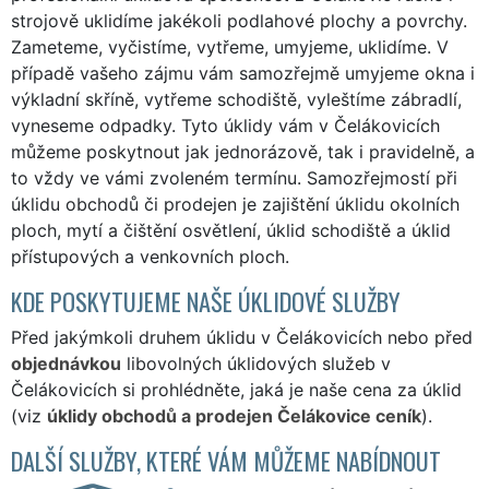
strojově uklidíme jakékoli podlahové plochy a povrchy.
Zameteme, vyčistíme, vytřeme, umyjeme, uklidíme. V
případě vašeho zájmu vám samozřejmě umyjeme okna i
výkladní skříně, vytřeme schodiště, vyleštíme zábradlí,
vyneseme odpadky. Tyto úklidy vám v Čelákovicích
můžeme poskytnout jak jednorázově, tak i pravidelně, a
to vždy ve vámi zvoleném termínu. Samozřejmostí při
úklidu obchodů či prodejen je zajištění úklidu okolních
ploch, mytí a čištění osvětlení, úklid schodiště a úklid
přístupových a venkovních ploch.
KDE POSKYTUJEME NAŠE ÚKLIDOVÉ SLUŽBY
Před jakýmkoli druhem úklidu v Čelákovicích nebo před
objednávkou
libovolných úklidových služeb v
Čelákovicích si prohlédněte, jaká je naše cena za úklid
(viz
úklidy obchodů a prodejen Čelákovice ceník
).
DALŠÍ SLUŽBY, KTERÉ VÁM MŮŽEME NABÍDNOUT