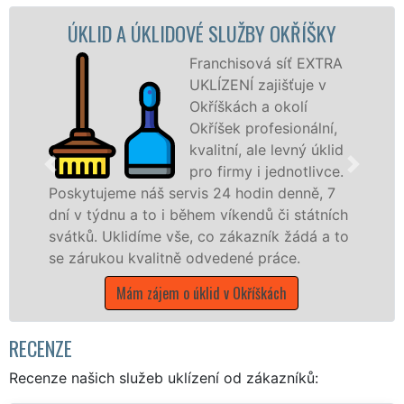
LIDOVÉ SLUŽBY OKŘÍŠKY
ÚKLIDOVÁ SLUŽ
Franchisová síť EXTRA
UKLÍZENÍ zajišťuje v
Okříškách a okolí
Okříšek profesionální,
kvalitní, ale levný úklid
pro firmy i jednotlivce.
š servis 24 hodin denně, 7
nabízíme pro všec
o i během víkendů či státních
státní podniky, al
e vše, co zákazník žádá a to
kraji Vysočina s ji
litně odvedené práce.
Mám zájem o úk
jem o úklid v Okříškách
RECENZE
Recenze našich služeb uklízení od zákazníků: