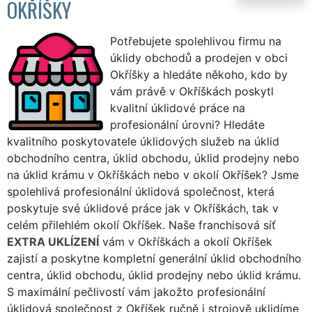
OKŘÍŠKY
Potřebujete spolehlivou firmu na
úklidy obchodů a prodejen v obci
Okříšky a hledáte někoho, kdo by
vám právě v Okříškách poskytl
kvalitní úklidové práce na
profesionální úrovni? Hledáte
kvalitního poskytovatele úklidových služeb na úklid
obchodního centra, úklid obchodu, úklid prodejny nebo
na úklid krámu v Okříškách nebo v okolí Okříšek? Jsme
spolehlivá profesionální úklidová společnost, která
poskytuje své úklidové práce jak v Okříškách, tak v
celém přilehlém okolí Okříšek. Naše franchisová síť
EXTRA UKLÍZENÍ
vám v Okříškách a okolí Okříšek
zajistí a poskytne kompletní generální úklid obchodního
centra, úklid obchodu, úklid prodejny nebo úklid krámu.
S maximální pečlivostí vám jakožto profesionální
úklidová společnost z Okříšek ručně i strojově uklidíme