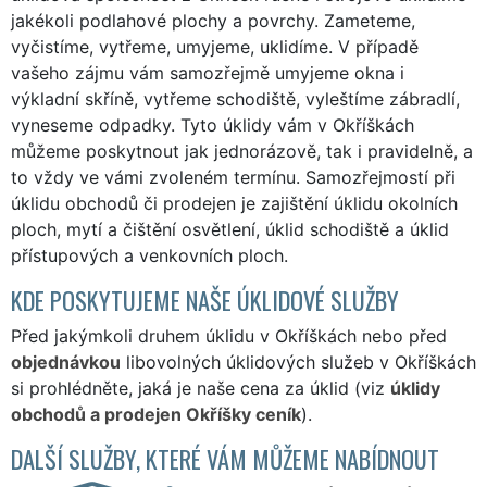
jakékoli podlahové plochy a povrchy. Zameteme,
vyčistíme, vytřeme, umyjeme, uklidíme. V případě
vašeho zájmu vám samozřejmě umyjeme okna i
výkladní skříně, vytřeme schodiště, vyleštíme zábradlí,
vyneseme odpadky. Tyto úklidy vám v Okříškách
můžeme poskytnout jak jednorázově, tak i pravidelně, a
to vždy ve vámi zvoleném termínu. Samozřejmostí při
úklidu obchodů či prodejen je zajištění úklidu okolních
ploch, mytí a čištění osvětlení, úklid schodiště a úklid
přístupových a venkovních ploch.
KDE POSKYTUJEME NAŠE ÚKLIDOVÉ SLUŽBY
Před jakýmkoli druhem úklidu v Okříškách nebo před
objednávkou
libovolných úklidových služeb v Okříškách
si prohlédněte, jaká je naše cena za úklid (viz
úklidy
obchodů a prodejen Okříšky ceník
).
DALŠÍ SLUŽBY, KTERÉ VÁM MŮŽEME NABÍDNOUT