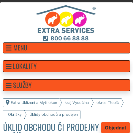
800 66 88 88
MENU
LOKALITY
SLUŽBY
Extra Uklízení a Mytí oken
kraj Vysočina
okres Třebíč
Okříšky
Úklidy obchodů a prodejen
ÚKLID OBCHODU ČI PRODEJNY
Objednat