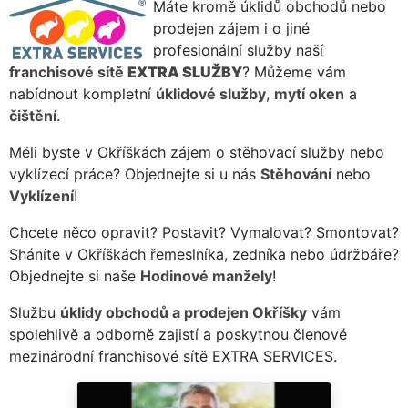
Máte kromě úklidů obchodů nebo
prodejen zájem i o jiné
profesionální služby naší
franchisové sítě
EXTRA SLUŽBY
? Můžeme vám
nabídnout kompletní
úklidové služby
,
mytí oken
a
čištění
.
Měli byste v Okříškách zájem o stěhovací služby nebo
vyklízecí práce? Objednejte si u nás
Stěhování
nebo
Vyklízení
!
Chcete něco opravit? Postavit? Vymalovat? Smontovat?
Sháníte v Okříškách řemeslníka, zedníka nebo údržbáře?
Objednejte si naše
Hodinové manžely
!
Službu
úklidy obchodů a prodejen Okříšky
vám
spolehlivě a odborně zajistí a poskytnou členové
mezinárodní franchisové sítě EXTRA SERVICES.