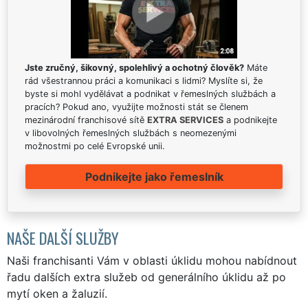
Jste zručný, šikovný, spolehlivý a ochotný člověk?
Máte
rád všestrannou práci a komunikaci s lidmi? Myslíte si, že
byste si mohl vydělávat a podnikat v řemeslných službách a
pracích? Pokud ano, využijte možnosti stát se členem
mezinárodní franchisové sítě
EXTRA SERVICES
a podnikejte
v libovolných řemeslných službách s neomezenými
možnostmi po celé Evropské unii.
Podnikejte jako řemeslník
NAŠE DALŠÍ SLUŽBY
Naši franchisanti Vám v oblasti úklidu mohou nabídnout
řadu dalších extra služeb od generálního úklidu až po
mytí oken a žaluzií.