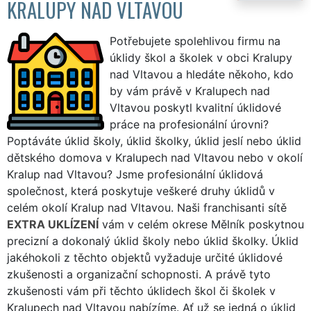
KRALUPY NAD VLTAVOU
Potřebujete spolehlivou firmu na
úklidy škol a školek v obci Kralupy
nad Vltavou a hledáte někoho, kdo
by vám právě v Kralupech nad
Vltavou poskytl kvalitní úklidové
práce na profesionální úrovni?
Poptáváte úklid školy, úklid školky, úklid jeslí nebo úklid
dětského domova v Kralupech nad Vltavou nebo v okolí
Kralup nad Vltavou? Jsme profesionální úklidová
společnost, která poskytuje veškeré druhy úklidů v
celém okolí Kralup nad Vltavou. Naši franchisanti sítě
EXTRA UKLÍZENÍ
vám v celém okrese Mělník poskytnou
precizní a dokonalý úklid školy nebo úklid školky. Úklid
jakéhokoli z těchto objektů vyžaduje určité úklidové
zkušenosti a organizační schopnosti. A právě tyto
zkušenosti vám při těchto úklidech škol či školek v
Kralupech nad Vltavou nabízíme. Ať už se jedná o úklid