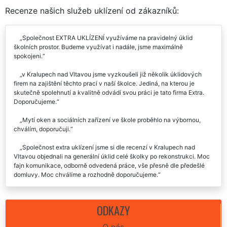
Recenze našich služeb uklízení od zákazníků:
Společnost EXTRA UKLÍZENÍ využíváme na pravidelný úklid
školních prostor. Budeme využívat i nadále, jsme maximálně
spokojeni.
v Kralupech nad Vltavou jsme vyzkoušeli již několik úklidových
firem na zajištění těchto prací v naší školce. Jediná, na kterou je
skutečně spolehnutí a kvalitně odvádí svou práci je tato firma Extra.
Doporučujeme.
Mytí oken a sociálních zařízení ve škole proběhlo na výbornou,
chválím, doporučuji.
Společnost extra uklízení jsme si dle recenzí v Kralupech nad
Vltavou objednali na generální úklid celé školky po rekonstrukci. Moc
fajn komunikace, odborně odvedená práce, vše přesně dle předešlé
domluvy. Moc chválíme a rozhodně doporučujeme.
Využíváme tuto společnost každý rok před otevřením školy. Velmi
kvalitně odvádí svoji práci, jsou spolehliví a pracovití.
ODKAZY
O nás