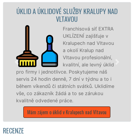
ÚKLIDOVÉ SLUŽBY KRALUPY NAD
ÚKLIDOVÁ S
VLTAVOU
Franchisová síť EXTRA
UKLÍZENÍ zajišťuje v
Kralupech nad Vltavou
a okolí Kralup nad
Vltavou profesionální,
kvalitní, ale levný úklid
i jednotlivce. Poskytujeme náš
služby nabíz
hodin denně, 7 dní v týdnu a to i
společnosti, 
ndů či státních svátků. Uklidíme
v celém Střed
kazník žádá a to se zárukou
čistoty.
dvedené práce.
Mám zájem 
jem o úklid v Kralupech nad Vltavou
RECENZE