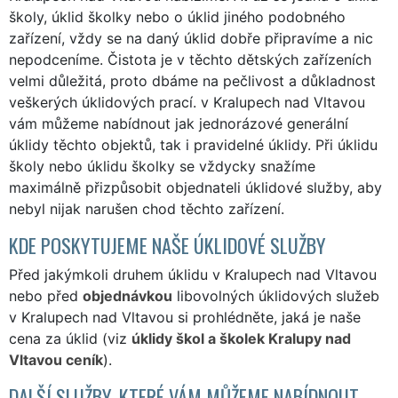
školy, úklid školky nebo o úklid jiného podobného
zařízení, vždy se na daný úklid dobře připravíme a nic
nepodceníme. Čistota je v těchto dětských zařízeních
velmi důležitá, proto dbáme na pečlivost a důkladnost
veškerých úklidových prací. v Kralupech nad Vltavou
vám můžeme nabídnout jak jednorázové generální
úklidy těchto objektů, tak i pravidelné úklidy. Při úklidu
školy nebo úklidu školky se vždycky snažíme
maximálně přizpůsobit objednateli úklidové služby, aby
nebyl nijak narušen chod těchto zařízení.
KDE POSKYTUJEME NAŠE ÚKLIDOVÉ SLUŽBY
Před jakýmkoli druhem úklidu v Kralupech nad Vltavou
nebo před
objednávkou
libovolných úklidových služeb
v Kralupech nad Vltavou si prohlédněte, jaká je naše
cena za úklid (viz
úklidy škol a školek Kralupy nad
Vltavou ceník
).
DALŠÍ SLUŽBY, KTERÉ VÁM MŮŽEME NABÍDNOUT