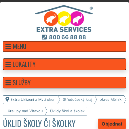
800 66 88 88
MENU
LOKALITY
SLUŽBY
Extra Uklízení a Mytí oken
Středočeský kraj
okres Mělník
Kralupy nad Vltavou
Úklidy škol a školek
ÚKLID ŠKOLY ČI ŠKOLKY
Objednat