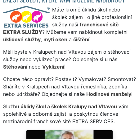
Máte kromě úklidu škol nebo
školek zájem i o jiné profesionální
služby naší
franchisové sítě
EXTRA SLUŽBY
? Můžeme vám nabídnout kompletní
úklidové služby
,
mytí oken
a
čištění
.
Měli byste v Kralupech nad Vltavou zájem o stěhovací
služby nebo vyklízecí práce? Objednejte si u nás
Stěhování
nebo
Vyklízení
!
Chcete něco opravit? Postavit? Vymalovat? Smontovat?
Sháníte v Kralupech nad Vltavou řemeslníka, zedníka
nebo údržbáře? Objednejte si naše
Hodinové manžely
!
Službu
úklidy škol a školek Kralupy nad Vltavou
vám
spolehlivě a odborně zajistí a poskytnou členové
mezinárodní franchisové sítě EXTRA SERVICES.