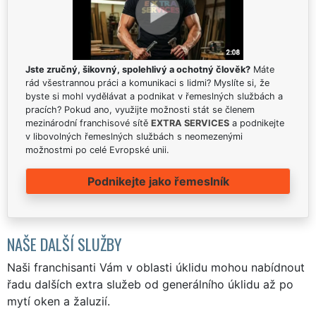
Jste zručný, šikovný, spolehlivý a ochotný člověk?
Máte
rád všestrannou práci a komunikaci s lidmi? Myslíte si, že
byste si mohl vydělávat a podnikat v řemeslných službách a
pracích? Pokud ano, využijte možnosti stát se členem
mezinárodní franchisové sítě
EXTRA SERVICES
a podnikejte
v libovolných řemeslných službách s neomezenými
možnostmi po celé Evropské unii.
Podnikejte jako řemeslník
NAŠE DALŠÍ SLUŽBY
Naši franchisanti Vám v oblasti úklidu mohou nabídnout
řadu dalších extra služeb od generálního úklidu až po
mytí oken a žaluzií.