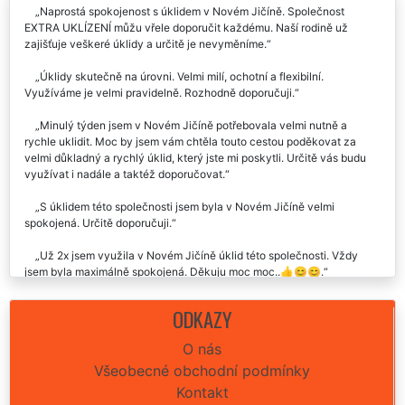
Naprostá spokojenost s úklidem v Novém Jičíně. Společnost
EXTRA UKLÍZENÍ můžu vřele doporučit každému. Naší rodině už
zajišťuje veškeré úklidy a určitě je nevyměníme.
Úklidy skutečně na úrovni. Velmi milí, ochotní a flexibilní.
Využíváme je velmi pravidelně. Rozhodně doporučuji.
Minulý týden jsem v Novém Jičíně potřebovala velmi nutně a
rychle uklidit. Moc by jsem vám chtěla touto cestou poděkovat za
velmi důkladný a rychlý úklid, který jste mi poskytli. Určitě vás budu
využívat i nadále a taktéž doporučovat.
S úklidem této společnosti jsem byla v Novém Jičíně velmi
spokojená. Určitě doporučuji.
Už 2x jsem využila v Novém Jičíně úklid této společnosti. Vždy
jsem byla maximálně spokojená. Děkuju moc moc..👍😊😊.
Vynikající služba i zkušenost. Včera nám tato úklidová firma
ODKAZY
zajišťovala úklid naší nemovitosti v Novém Jičíně. Celý průběh úklidů
byl naprosto perfektní, seděla cena úklidu i celá domluva. Za nás
O nás
můžeme rozhodně doporučit.
Všeobecné obchodní podmínky
Už jsem v Novém Jičíně vyzkoušel pár úklidů, ale tuta firma je fakt
Kontakt
super, není jediná věc co vytknout. Určitě doporučuju.