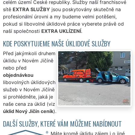
celém území České republiky. Služby naší franchisové
sítě
EXTRA SLUŽBY
jsou poskytovány skutečně na
profesionální úrovni a my budeme velmi potěšeni,
pokud si libovolné úklidové práce vyberete právě od
naší společnosti
EXTRA UKLÍZENÍ
.
KDE POSKYTUJEME NAŠE ÚKLIDOVÉ SLUŽBY
Před jakýmkoli druhem
úklidu v Novém Jičíně
nebo před
objednávkou
libovolných úklidových
služeb v Novém Jičíně
si prohlédněte, jaká je
naše cena za úklid (viz
úklid Nový Jičín ceník
).
DALŠÍ SLUŽBY, KTERÉ VÁM MŮŽEME NABÍDNOUT
Máte kromě úklidu zájem i o jiné