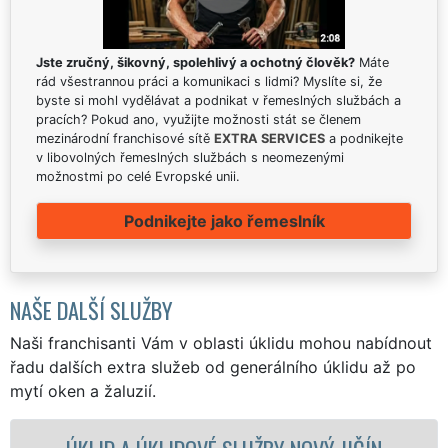
Jste zručný, šikovný, spolehlivý a ochotný člověk?
Máte
rád všestrannou práci a komunikaci s lidmi? Myslíte si, že
byste si mohl vydělávat a podnikat v řemeslných službách a
pracích? Pokud ano, využijte možnosti stát se členem
mezinárodní franchisové sítě
EXTRA SERVICES
a podnikejte
v libovolných řemeslných službách s neomezenými
možnostmi po celé Evropské unii.
Podnikejte jako řemeslník
NAŠE DALŠÍ SLUŽBY
Naši franchisanti Vám v oblasti úklidu mohou nabídnout
řadu dalších extra služeb od generálního úklidu až po
mytí oken a žaluzií.