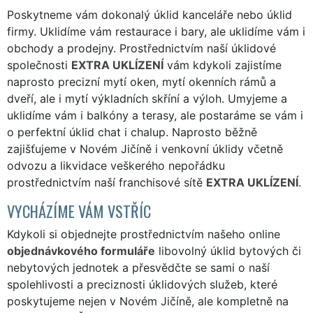
Poskytneme vám dokonalý úklid kanceláře nebo úklid
firmy. Uklidíme vám restaurace i bary, ale uklidíme vám i
obchody a prodejny. Prostřednictvím naší úklidové
společnosti
EXTRA UKLÍZENÍ
vám kdykoli zajistíme
naprosto precizní mytí oken, mytí okenních rámů a
dveří, ale i mytí výkladních skříní a výloh. Umyjeme a
uklidíme vám i balkóny a terasy, ale postaráme se vám i
o perfektní úklid chat i chalup. Naprosto běžně
zajišťujeme v Novém Jičíně i venkovní úklidy včetně
odvozu a likvidace veškerého nepořádku
prostřednictvím naší franchisové sítě
EXTRA UKLÍZENÍ
.
VYCHÁZÍME VÁM VSTŘÍC
Kdykoli si objednejte prostřednictvím našeho online
objednávkového formuláře
libovolný úklid bytových či
nebytových jednotek a přesvědčte se sami o naší
spolehlivosti a preciznosti úklidových služeb, které
poskytujeme nejen v Novém Jičíně, ale kompletně na