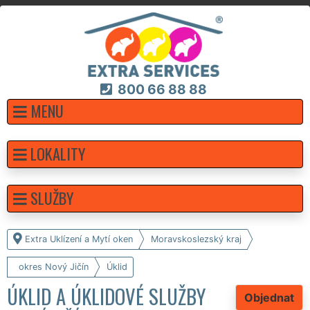
800 66 88 88
MENU
LOKALITY
SLUŽBY
Extra Uklízení a Mytí oken
Moravskoslezský kraj
okres Nový Jičín
Úklid
ÚKLID A ÚKLIDOVÉ SLUŽBY
Objednat