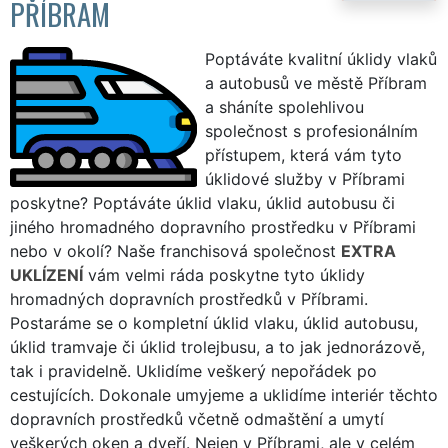
PŘÍBRAM
Poptáváte kvalitní úklidy vlaků
a autobusů ve městě Příbram
a sháníte spolehlivou
společnost s profesionálním
přístupem, která vám tyto
úklidové služby v Příbrami
poskytne? Poptáváte úklid vlaku, úklid autobusu či
jiného hromadného dopravního prostředku v Příbrami
nebo v okolí? Naše franchisová společnost
EXTRA
UKLÍZENÍ
vám velmi ráda poskytne tyto úklidy
hromadných dopravních prostředků v Příbrami.
Postaráme se o kompletní úklid vlaku, úklid autobusu,
úklid tramvaje či úklid trolejbusu, a to jak jednorázově,
tak i pravidelně. Uklidíme veškerý nepořádek po
cestujících. Dokonale umyjeme a uklidíme interiér těchto
dopravních prostředků včetně odmaštění a umytí
veškerých oken a dveří. Nejen v Příbrami, ale v celém