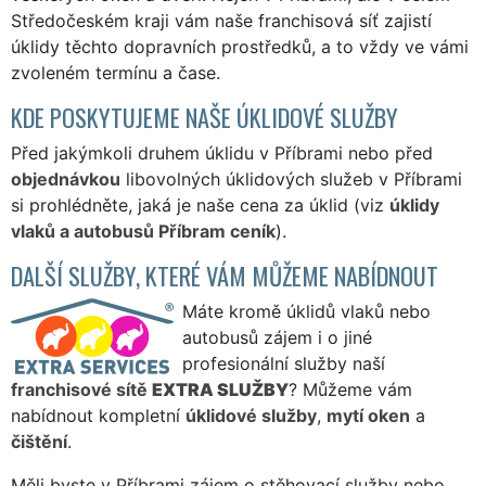
Středočeském kraji vám naše franchisová síť zajistí
úklidy těchto dopravních prostředků, a to vždy ve vámi
zvoleném termínu a čase.
KDE POSKYTUJEME NAŠE ÚKLIDOVÉ SLUŽBY
Před jakýmkoli druhem úklidu v Příbrami nebo před
objednávkou
libovolných úklidových služeb v Příbrami
si prohlédněte, jaká je naše cena za úklid (viz
úklidy
vlaků a autobusů Příbram ceník
).
DALŠÍ SLUŽBY, KTERÉ VÁM MŮŽEME NABÍDNOUT
Máte kromě úklidů vlaků nebo
autobusů zájem i o jiné
profesionální služby naší
franchisové sítě
EXTRA SLUŽBY
? Můžeme vám
nabídnout kompletní
úklidové služby
,
mytí oken
a
čištění
.
Měli byste v Příbrami zájem o stěhovací služby nebo