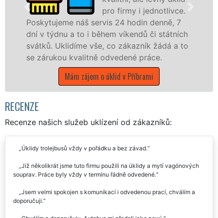
pro firmy i jednotlivce.
jeme náš servis 24 hodin denně, 7
nabízíme p
dnu a to i během víkendů či státních
státní podn
Uklidíme vše, co zákazník žádá a to
Středočeské
kou kvalitně odvedené práce.
Mám z
Mám zájem o úklid v Příbrami
RECENZE
Recenze našich služeb uklízení od zákazníků:
Úklidy trolejbusů vždy v pořádku a bez závad.
Již několikrát jsme tuto firmu použili na úklidy a mytí vagónových
souprav. Práce byly vždy v termínu řádně odvedené.
Jsem velmi spokojen s komunikací i odvedenou prací, chválím a
doporučuji.