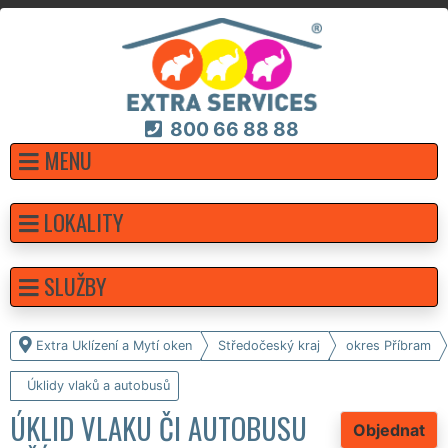
800 66 88 88
MENU
LOKALITY
SLUŽBY
Extra Uklízení a Mytí oken
Středočeský kraj
okres Příbram
Úklidy vlaků a autobusů
ÚKLID VLAKU ČI AUTOBUSU
Objednat