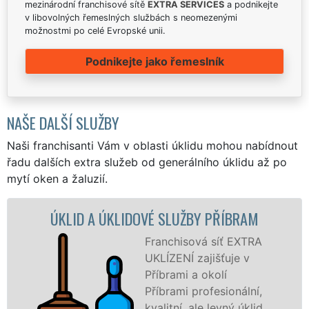
mezinárodní franchisové sítě
EXTRA SERVICES
a podnikejte
v libovolných řemeslných službách s neomezenými
možnostmi po celé Evropské unii.
Podnikejte jako řemeslník
NAŠE DALŠÍ SLUŽBY
Naši franchisanti Vám v oblasti úklidu mohou nabídnout
řadu dalších extra služeb od generálního úklidu až po
mytí oken a žaluzií.
D A ÚKLIDOVÉ SLUŽBY PŘÍBRAM
ÚKLIDOVÁ
Franchisová síť EXTRA
UKLÍZENÍ zajišťuje v
Příbrami a okolí
Příbrami profesionální,
kvalitní, ale levný úklid