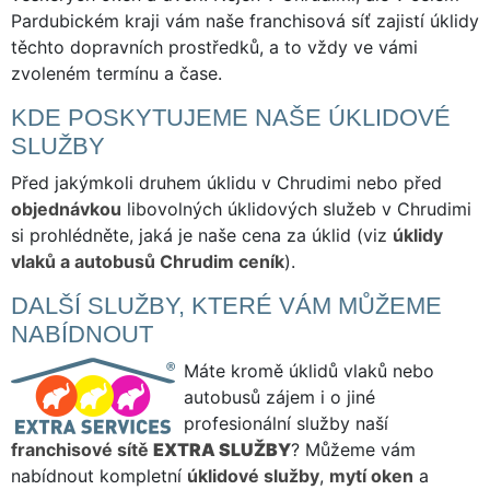
Pardubickém kraji vám naše franchisová síť zajistí úklidy
těchto dopravních prostředků, a to vždy ve vámi
zvoleném termínu a čase.
KDE POSKYTUJEME NAŠE ÚKLIDOVÉ
SLUŽBY
Před jakýmkoli druhem úklidu v Chrudimi nebo před
objednávkou
libovolných úklidových služeb v Chrudimi
si prohlédněte, jaká je naše cena za úklid (viz
úklidy
vlaků a autobusů Chrudim ceník
).
DALŠÍ SLUŽBY, KTERÉ VÁM MŮŽEME
NABÍDNOUT
Máte kromě úklidů vlaků nebo
autobusů zájem i o jiné
profesionální služby naší
franchisové sítě
EXTRA SLUŽBY
? Můžeme vám
nabídnout kompletní
úklidové služby
,
mytí oken
a