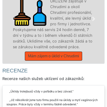
UKLÍZENÍ zajišťuje v
Chrudimi a okolí
Chrudimi profesionální,
kvalitní, ale levný úklid
pro firmy i jednotlivce.
ervis 24 hodin denně, 7
nabízíme pro všechny
 během víkendů či státních
státní podniky, ale i
vše, co zákazník žádá a to
Pardubickém kraji s j
ně odvedené práce.
Mám zájem o úklid
 o úklid v Chrudimi
RECENZE
Recenze našich služeb uklízení od zákazníků:
Úklidy trolejbusů vždy v pořádku a bez závad.
Již několikrát jsme tuto firmu použili na úklidy a mytí vagónových
souprav. Práce byly vždy v termínu řádně odvedené.