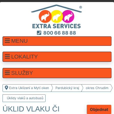
800 66 88 88
MENU
LOKALITY
SLUŽBY
Extra Uklízení a Mytí oken
Pardubický kraj
okres Chrudim
Úklidy vlaků a autobusů
ÚKLID VLAKU ČI
Objednat