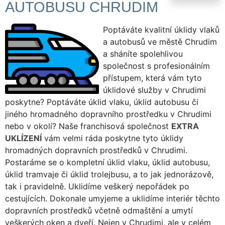
AUTOBUSU CHRUDIM
Poptáváte kvalitní úklidy vlaků
a autobusů ve městě Chrudim
a sháníte spolehlivou
společnost s profesionálním
přístupem, která vám tyto
úklidové služby v Chrudimi
poskytne? Poptáváte úklid vlaku, úklid autobusu či
jiného hromadného dopravního prostředku v Chrudimi
nebo v okolí? Naše franchisová společnost
EXTRA
UKLÍZENÍ
vám velmi ráda poskytne tyto úklidy
hromadných dopravních prostředků v Chrudimi.
Postaráme se o kompletní úklid vlaku, úklid autobusu,
úklid tramvaje či úklid trolejbusu, a to jak jednorázově,
tak i pravidelně. Uklidíme veškerý nepořádek po
cestujících. Dokonale umyjeme a uklidíme interiér těchto
dopravních prostředků včetně odmaštění a umytí
veškerých oken a dveří. Nejen v Chrudimi, ale v celém