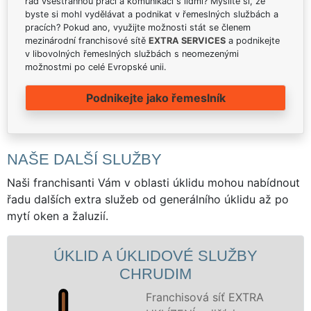
rád všestrannou práci a komunikaci s lidmi? Myslíte si, že
byste si mohl vydělávat a podnikat v řemeslných službách a
pracích? Pokud ano, využijte možnosti stát se členem
mezinárodní franchisové sítě
EXTRA SERVICES
a podnikejte
v libovolných řemeslných službách s neomezenými
možnostmi po celé Evropské unii.
Podnikejte jako řemeslník
NAŠE DALŠÍ SLUŽBY
Naši franchisanti Vám v oblasti úklidu mohou nabídnout
řadu dalších extra služeb od generálního úklidu až po
mytí oken a žaluzií.
KLIDOVÉ SLUŽBY
ÚKLIDOVÁ SLU
HRUDIM
CH
Franchisová síť EXTRA