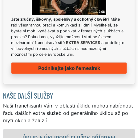
Jste zručný, šikovný, spolehlivý a ochotný člověk?
Máte
rád všestrannou práci a komunikaci s lidmi? Myslíte si, že
byste si mohl vydělávat a podnikat v řemeslných službách a
pracích? Pokud ano, využijte možnosti stát se členem
mezinárodní franchisové sítě
EXTRA SERVICES
a podnikejte
v libovolných řemeslných službách s neomezenými
možnostmi po celé Evropské unii.
Podnikejte jako řemeslník
NAŠE DALŠÍ SLUŽBY
Naši franchisanti Vám v oblasti úklidu mohou nabídnout
řadu dalších extra služeb od generálního úklidu až po
mytí oken a žaluzií.