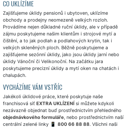
CO UKLÍZÍME
Zajišťujeme úklidy pensionů i ubytoven, uklízíme
obchody a prodejny neomezeně velkých rozloh.
Provádíme nejen důkladné ruční úklidy, ale v případě
zájmu poskytujeme našim klientům i strojové mytí a
čištění, a to jak podlah a podlahových krytin, tak i
velkých skleněných ploch. Běžně poskytujeme a
zajišťujeme sezónní úklidy, jako jsou úklidy jarní nebo
úklidy Vánoční či Velikonoční. Na začátku jara
poskytujeme precizní úklidy a mytí oken na chatách i
chalupách.
VYCHÁZÍME VÁM VSTŘÍC
Jakékoli úklidové práce, které poskytuje naše
franchisová síť
EXTRA UKLÍZENÍ
si můžete kdykoli
nezávazně objednat buď prostřednictvím přehledného
objednávkového formuláře
, nebo prostřednictvím naší
centrální zelené linky
800 66 88 88
. Všichni naši