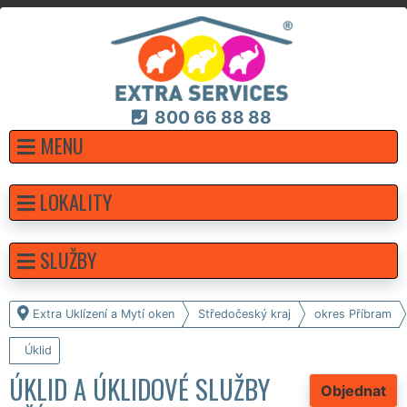
800 66 88 88
MENU
LOKALITY
SLUŽBY
Extra Uklízení a Mytí oken
Středočeský kraj
okres Příbram
Úklid
ÚKLID A ÚKLIDOVÉ SLUŽBY
Objednat