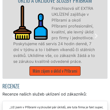
PŘÍBRAM
ÚKLIDOVÁ SLUŽBA A ČINNOSTI P
síť EXTRA
Naše společnos
šťuje v
UKLÍZENÍ posky
olí
Příbrami vešker
esionální,
profesionální úk
levný úklid
služby NON-ST
dnotlivce.
Levné úklidové 
denně, 7
nabízíme pro všechny obchodní spol
i státních
státní podniky, ale i domácnosti v c
 žádá a to
Středočeském kraji s jistotou čistoty
ce.
Mám zájem o úklidové služby v Příbr
i
RECENZE
Recenze našich služeb uklízení od zákazníků:
Už jsem v Příbrami vyzkoušel pár úklidů, ale tuta firma je fakt super,