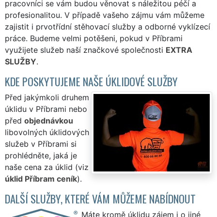
pracovníci se vám budou věnovat s náležitou péčí a
profesionalitou. V případě vašeho zájmu vám můžeme
zajistit i prvotřídní stěhovací služby a odborné vyklízecí
práce. Budeme velmi potěšeni, pokud v Příbrami
využijete služeb naší značkové společnosti
EXTRA
SLUŽBY
.
KDE POSKYTUJEME NAŠE ÚKLIDOVÉ SLUŽBY
Před jakýmkoli druhem
úklidu v Příbrami nebo
před
objednávkou
libovolných úklidových
služeb v Příbrami si
prohlédněte, jaká je
naše cena za úklid (viz
úklid Příbram ceník
).
DALŠÍ SLUŽBY, KTERÉ VÁM MŮŽEME NABÍDNOUT
Máte kromě úklidu zájem i o jiné