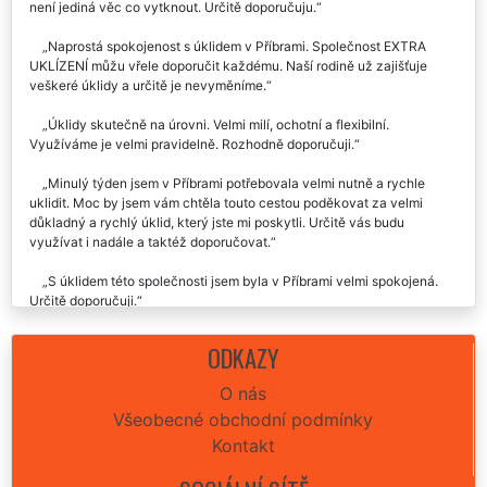
není jediná věc co vytknout. Určitě doporučuju.
Naprostá spokojenost s úklidem v Příbrami. Společnost EXTRA
UKLÍZENÍ můžu vřele doporučit každému. Naší rodině už zajišťuje
veškeré úklidy a určitě je nevyměníme.
Úklidy skutečně na úrovni. Velmi milí, ochotní a flexibilní.
Využíváme je velmi pravidelně. Rozhodně doporučuji.
Minulý týden jsem v Příbrami potřebovala velmi nutně a rychle
uklidit. Moc by jsem vám chtěla touto cestou poděkovat za velmi
důkladný a rychlý úklid, který jste mi poskytli. Určitě vás budu
využívat i nadále a taktéž doporučovat.
S úklidem této společnosti jsem byla v Příbrami velmi spokojená.
Určitě doporučuji.
Už 2x jsem využila v Příbrami úklid této společnosti. Vždy jsem byla
ODKAZY
maximálně spokojená. Děkuju moc moc..👍😊😊.
O nás
Vynikající služba i zkušenost. Včera nám tato úklidová firma
Všeobecné obchodní podmínky
zajišťovala úklid naší nemovitosti v Příbrami. Celý průběh úklidů byl
naprosto perfektní, seděla cena úklidu i celá domluva. Za nás můžeme
Kontakt
rozhodně doporučit.