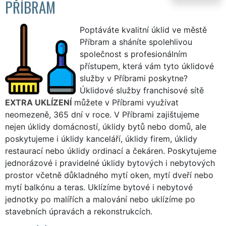
PŘÍBRAM
Poptáváte kvalitní úklid ve městě
Příbram a sháníte spolehlivou
společnost s profesionálním
přístupem, která vám tyto úklidové
služby v Příbrami poskytne?
Úklidové služby franchisové sítě
EXTRA UKLÍZENÍ
můžete v Příbrami využívat
neomezeně, 365 dní v roce. V Příbrami zajištujeme
nejen úklidy domácností, úklidy bytů nebo domů, ale
poskytujeme i úklidy kanceláří, úklidy firem, úklidy
restaurací nebo úklidy ordinací a čekáren. Poskytujeme
jednorázové i pravidelné úklidy bytových i nebytových
prostor včetně důkladného mytí oken, mytí dveří nebo
mytí balkónu a teras. Uklízíme bytové i nebytové
jednotky po malířích a malování nebo uklízíme po
stavebních úpravách a rekonstrukcích.