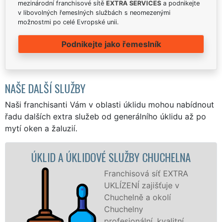
mezinárodní franchisové sítě
EXTRA SERVICES
a podnikejte
v libovolných řemeslných službách s neomezenými
možnostmi po celé Evropské unii.
Podnikejte jako řemeslník
NAŠE DALŠÍ SLUŽBY
Naši franchisanti Vám v oblasti úklidu mohou nabídnout
řadu dalších extra služeb od generálního úklidu až po
mytí oken a žaluzií.
 ÚKLIDOVÉ SLUŽBY CHUCHELNA
ÚKLID
Franchisová síť EXTRA
UKLÍZENÍ zajišťuje v
Chuchelně a okolí
Chuchelny
profesionální, kvalitní,