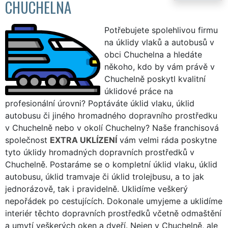
CHUCHELNA
Potřebujete spolehlivou firmu
na úklidy vlaků a autobusů v
obci Chuchelna a hledáte
někoho, kdo by vám právě v
Chuchelně poskytl kvalitní
úklidové práce na
profesionální úrovni? Poptáváte úklid vlaku, úklid
autobusu či jiného hromadného dopravního prostředku
v Chuchelně nebo v okolí Chuchelny? Naše franchisová
společnost
EXTRA UKLÍZENÍ
vám velmi ráda poskytne
tyto úklidy hromadných dopravních prostředků v
Chuchelně. Postaráme se o kompletní úklid vlaku, úklid
autobusu, úklid tramvaje či úklid trolejbusu, a to jak
jednorázově, tak i pravidelně. Uklidíme veškerý
nepořádek po cestujících. Dokonale umyjeme a uklidíme
interiér těchto dopravních prostředků včetně odmaštění
a umytí veškerých oken a dveří. Nejen v Chuchelně, ale