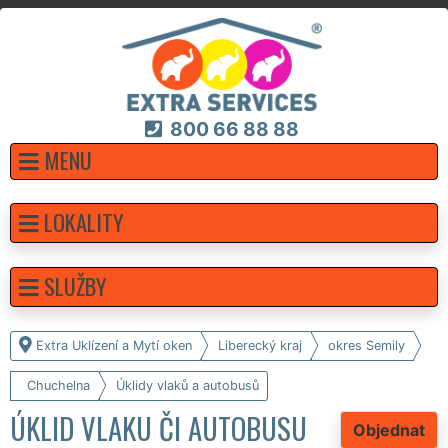
800 66 88 88
MENU
LOKALITY
SLUŽBY
Extra Uklízení a Mytí oken
Liberecký kraj
okres Semily
Chuchelna
Úklidy vlaků a autobusů
ÚKLID VLAKU ČI AUTOBUSU
Objednat