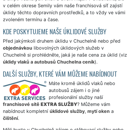
v celém okrese Semily vám naše franchisová síť zajistí
úklidy těchto dopravních prostředků, a to vždy ve vámi
zvoleném termínu a čase.
KDE POSKYTUJEME NAŠE ÚKLIDOVÉ SLUŽBY
Před jakýmkoli druhem úklidu v Chuchelně nebo před
objednávkou
libovolných úklidových služeb v
Chuchelně si prohlédněte, jaká je naše cena za úklid (viz
úklidy vlaků a autobusů Chuchelna ceník
).
DALŠÍ SLUŽBY, KTERÉ VÁM MŮŽEME NABÍDNOUT
Máte kromě úklidů vlaků nebo
autobusů zájem i o jiné
profesionální služby naší
franchisové sítě
EXTRA SLUŽBY
? Můžeme vám
nabídnout kompletní
úklidové služby
,
mytí oken
a
čištění
.
Měli byste v Chuchelně zájem o stěhovací služby nebo