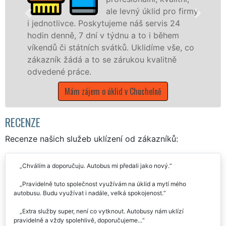
ale levný úklid pro firmy
vce. Poskytujeme náš servis 24
ě, 7 dní v týdnu a to i během
nabízíme pro
 státních svátků. Uklidíme vše, co
státní podnik
ádá a to se zárukou kvalitně
Libereckém kra
práce.
Mám zájem
Mám zájem o úklid v Chuchelně
RECENZE
Recenze našich služeb uklízení od zákazníků:
Chválím a doporučuju. Autobus mi předali jako nový.
Pravidelně tuto společnost využívám na úklid a mytí mého
autobusu. Budu využívat i nadále, velká spokojenost.
Extra služby super, není co vytknout. Autobusy nám uklízí
pravidelně a vždy spolehlivě, doporučujeme...