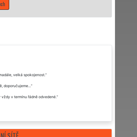
Mám zájem o úklido
nadále, velká spokojenost.
ě, doporučujeme...
ly vždy v termínu řádně odvedené.
NÍ SÍTĚ