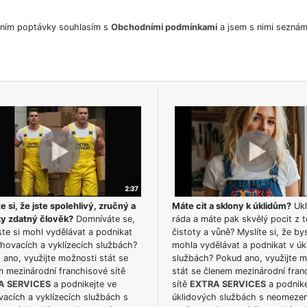
ním poptávky souhlasím s
Obchodními podmínkami
a jsem s nimi seznám
e si, že jste spolehlivý, zručný a
Máte cit a sklony k úklidům?
Ukl
ky zdatný člověk?
Domníváte se,
ráda a máte pak skvělý pocit z t
te si mohl vydělávat a podnikat
čistoty a vůně? Myslíte si, že by
hovacích a vyklízecích službách?
mohla vydělávat a podnikat v úk
ano, využijte možnosti stát se
službách? Pokud ano, využijte 
m mezinárodní franchisové sítě
stát se členem mezinárodní fran
A SERVICES
a podnikejte ve
sítě
EXTRA SERVICES
a podnike
acích a vyklízecích službách s
úklidových službách s neomeze