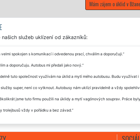
o úklid v Bžanech
E
našich služeb uklízení od zákazníků:
velmi spokojen s komunikací i odvedenou prací, chválím a doporučuji.
ím a doporučuju. Autobus mi předali jako nový.
delně tuto společnost využívám na úklid a mytí mého autobusu. Budu využívat i 
 služby super, není co vytknout. Autobusy nám uklízí pravidelně a vždy spolehliv
ěkolikrát jsme tuto firmu použili na úklidy a mytí vagónových souprav. Práce by
y trolejbusů vždy v pořádku a bez závad.
ZY
SOCIÁL