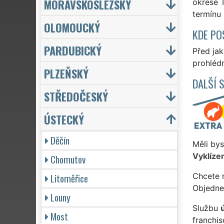
MORAVSKOSLEZSKÝ
okrese T
termínu 
OLOMOUCKÝ
KDE PO
PARDUBICKÝ
Před ja
prohlédn
PLZEŇSKÝ
DALŠÍ 
STŘEDOČESKÝ
ÚSTECKÝ
Děčín
Měli bys
Vyklízen
Chomutov
Litoměřice
Chcete 
Objedne
Louny
Službu
Most
franchi