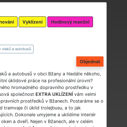
hování
Vyklízení
Hodinový manžel
y vlaků a autobusů
Objednat
vlaků a autobusů v obci Bžany a hledáte někoho,
tní úklidové práce na profesionální úrovni?
 jiného hromadného dopravního prostředku v
isová společnost
EXTRA UKLÍZENÍ
vám velmi
pravních prostředků v Bžanech. Postaráme se o
d tramvaje či úklid trolejbusu, a to jak
jících. Dokonale umyjeme a uklidíme interiér
oken a dveří. Nejen v Bžanech, ale v celém