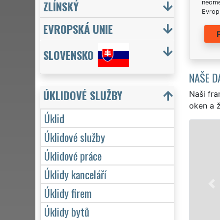
ZLÍNSKÝ
neome
Evrops
EVROPSKÁ UNIE
SLOVENSKO
NAŠE D
ÚKLIDOVÉ SLUŽBY
Naši fra
oken a ž
Úklid
ÚKLID A ÚKLI
Úklidové služby
Franchisová síť EXTRA 
Úklidové práce
profesionální, kvalitní,
Úklidy kanceláří
Poskytujeme náš servis
víkendů či státních sv
Úklidy firem
zárukou kvalitně odve
Úklidy bytů