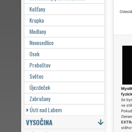
Košťany
Odeslá
Krupka
Modlany
Novosedlice
Osek
Proboštov
Světec
Újezdeček
Myslít
fyzic
Zabrušany
že bys
ve stě
Ústí nad Labem
Pokud 
člene
VYSOČINA
EXTR
stěhov