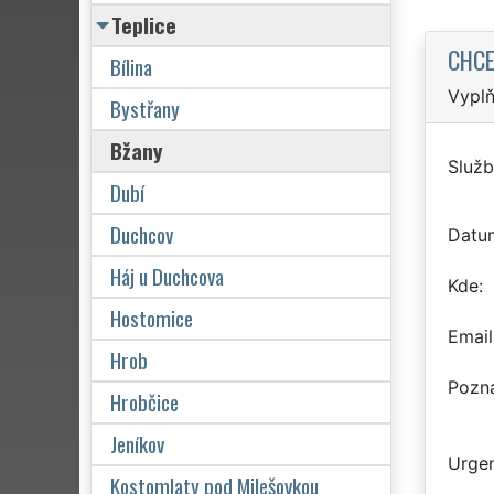
Teplice
CHCE
Bílina
Vyplň
Bystřany
Bžany
Služb
Dubí
Duchcov
Datu
Háj u Duchcova
Kde
Hostomice
Email
Hrob
Pozn
Hrobčice
Jeníkov
Urgen
Kostomlaty pod Milešovkou