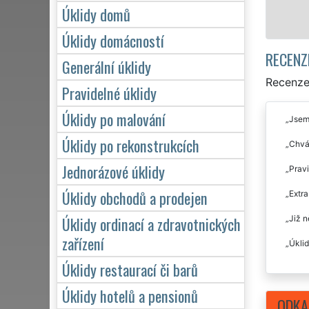
Mám zájem 
Úklidy domů
Úklidy domácností
RECENZ
Generální úklidy
Recenze 
Pravidelné úklidy
Úklidy po malování
Jsem 
Úklidy po rekonstrukcích
Chvál
Jednorázové úklidy
Pravi
Úklidy obchodů a prodejen
Extra
Úklidy ordinací a zdravotnických
Již n
zařízení
Úklid
Úklidy restaurací či barů
Úklidy hotelů a pensionů
ODKA