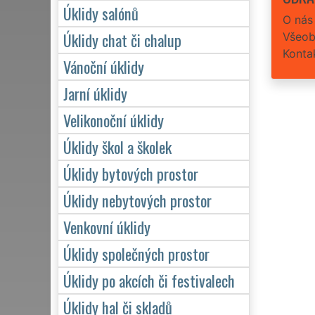
Úklidy salónů
O nás
Úklidy chat či chalup
Všeob
Konta
Vánoční úklidy
Jarní úklidy
Velikonoční úklidy
Úklidy škol a školek
Úklidy bytových prostor
Úklidy nebytových prostor
Venkovní úklidy
Úklidy společných prostor
Úklidy po akcích či festivalech
Úklidy hal či skladů