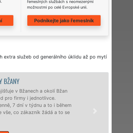
i.
řemeslných službách s neomezenými
možnostmi po celé Evropské unii.
í
Podnikejte jako řemeslník
h extra služeb od generálního úklidu až po mytí
ÚKLIDOVÁ SLUŽBA
Naše společnost EXTRA U
profesionální úklidové s
nabízíme pro všechny obch
domácnosti v celém Ústeck