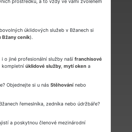
avních prostředků, a to vždy ve vámi zvoleném
ibovolných úklidových služeb v Bžanech si
ů Bžany ceník
).
 o jiné profesionální služby naší
franchisové
 kompletní
úklidové služby
,
mytí oken
a
e? Objednejte si u nás
Stěhování
nebo
Bžanech řemeslníka, zedníka nebo údržbáře?
jistí a poskytnou členové mezinárodní