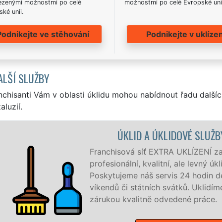
zenými možnostmi po celé
možnostmi po celé Evropské uni
ké unii.
Podnikejte ve stěhování
Podnikejte v uklízen
ALŠÍ SLUŽBY
nchisanti Vám v oblasti úklidu mohou nabídnout řadu dalšíc
aluzií.
DOVÉ SLUŽBY BŽANY
UKLÍZENÍ zajišťuje v Bžanech a okolí Bžan
 ale levný úklid pro firmy i jednotlivce.
 24 hodin denně, 7 dní v týdnu a to i během
átků. Uklidíme vše, co zákazník žádá a to se
dené práce.