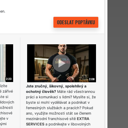
en.
ízíte
Jste zručný, šikovný, spolehlivý a
é zářivé
ochotný člověk?
Máte rád všestrannou
ste si
práci a komunikaci s lidmi? Myslíte si, že
lidových
byste si mohl vydělávat a podnikat v
možnosti
řemeslných službách a pracích? Pokud
chisové
ano, využijte možnosti stát se členem
jte v
mezinárodní franchisové sítě
EXTRA
nými
SERVICES
a podnikejte v libovolných