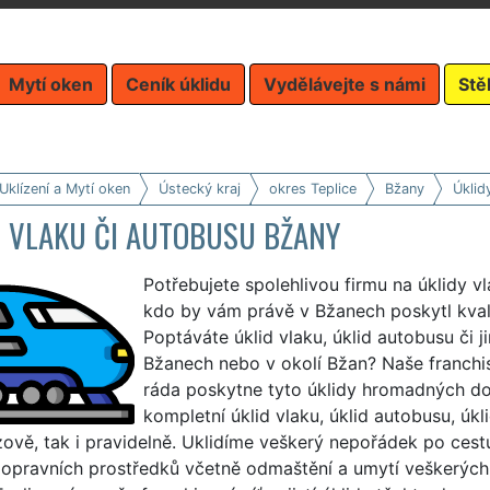
Mytí oken
Ceník úklidu
Vydělávejte s námi
Stě
Uklízení a Mytí oken
Ústecký kraj
okres Teplice
Bžany
Úklid
D VLAKU ČI AUTOBUSU BŽANY
Potřebujete spolehlivou firmu na úklidy 
kdo by vám právě v Bžanech poskytl kvali
Poptáváte úklid vlaku, úklid autobusu či
Bžanech nebo v okolí Bžan? Naše franch
ráda poskytne tyto úklidy hromadných do
kompletní úklid vlaku, úklid autobusu, úkli
ově, tak i pravidelně. Uklidíme veškerý nepořádek po cestu
opravních prostředků včetně odmaštění a umytí veškerých 