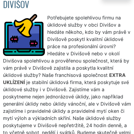
DIVIŠOV
Potřebujete spolehlivou firmu na
úklidové služby v obci Divišov a
hledáte někoho, kdo by vám právě v
Divišově poskytl kvalitní úklidové
práce na profesionální úrovni?
Hledáte v Divišově nebo v okolí
Divišova spolehlivou a prověřenou společnost, která by
vám právě v Divišově zajistila a poskytla kvalitní
úklidové služby? Naše franchisová společnost
EXTRA
UKLÍZENÍ
je stabilní úklidová firma, která poskytuje své
úklidové služby i v Divišově. Zajistíme vám a
poskytneme nejen jednorázové úklidy, jako například
generální úklidy nebo úklidy vánoční, ale v Divišově vám
zajistíme i pravidelné úklidy a pravidelné mytí oken či
mytí výloh a výkladních skříní. Naše úklidové služby
poskytujeme v Divišově nepřetržitě, 24 hodin denně, a
to včetně sobot, nedělí i svátků. Budeme skutečně velmi