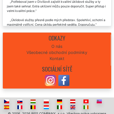
Potřeboval jsem v Divišově zajistit kvalitní úklidové služby a ty
jsem také sehnal. Extra uklízení můžu pouze doporučit. Super přístup i
velmi kvalitní práce.
Úklidové služby přesně podle mých představ. Spolehliví, ochotní a
maximálně vstřícní. Cena úklidu perfektně seděla. Doporučuju.
Naprosto nejlepší úklidový služby v Divišově, které jsem si mohla
ODKAZY
vybrat. Skutečně maximální spokojenost. Budu vás využívat i nadále.
O nás
Všeobecné obchodní podmínky
Kontakt
SOCIÁLNÍ SÍTĚ
© 2006, 2026 RISS COMPANY, s.r.o. Všechna práva vyhrazena