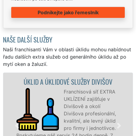
Podnikejte jako řemeslník
NAŠE DALŠÍ SLUŽBY
Naši franchisanti Vám v oblasti úklidu mohou nabídnout
řadu dalších extra služeb od generálního úklidu až po
mytí oken a žaluzií.
D A ÚKLIDOVÉ SLUŽBY DIVIŠOV
ÚKLIDOV
Franchisová síť EXTRA
UKLÍZENÍ zajišťuje v
Divišově a okolí
Divišova profesionální,
kvalitní, ale levný úklid
pro firmy i jednotlivce.
jeme náš servis 24 hodin denně, 7
nabízíme p