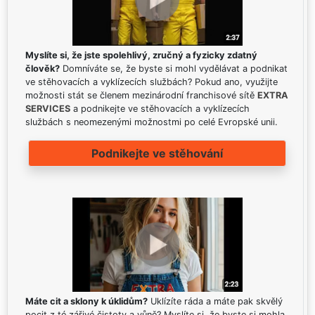
Myslíte si, že jste spolehlivý, zručný a fyzicky zdatný
člověk?
Domníváte se, že byste si mohl vydělávat a podnikat
ve stěhovacích a vyklízecích službách? Pokud ano, využijte
možnosti stát se členem mezinárodní franchisové sítě
EXTRA
SERVICES
a podnikejte ve stěhovacích a vyklízecích
službách s neomezenými možnostmi po celé Evropské unii.
Podnikejte ve stěhování
Máte cit a sklony k úklidům?
Uklízíte ráda a máte pak skvělý
pocit z té zářivé čistoty a vůně? Myslíte si, že byste si mohla