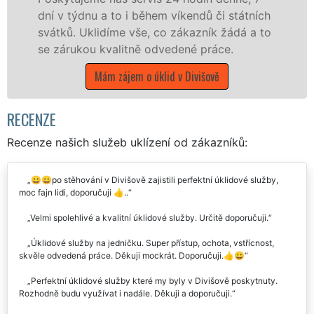
dnu a to i během víkendů či státních
státní podn
Uklidíme vše, co zákazník žádá a to
Středočeské
kou kvalitně odvedené práce.
Mám z
Mám zájem o úklid v Divišově
RECENZE
Recenze našich služeb uklízení od zákazníků:
😀😀po stěhování v Divišově zajistili perfektní úklidové služby,
moc fajn lidi, doporučuji 👍..
Velmi spolehlivé a kvalitní úklidové služby. Určitě doporučuji.
Úklidové služby na jedničku. Super přístup, ochota, vstřícnost,
skvěle odvedená práce. Děkuji mockrát. Doporučuji.👍😀
Perfektní úklidové služby které my byly v Divišově poskytnuty.
Rozhodně budu využívat i nadále. Děkuji a doporučuji.