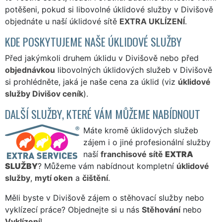
potěšeni, pokud si libovolné úklidové služby v Divišově
objednáte u naší úklidové sítě
EXTRA UKLÍZENÍ
.
KDE POSKYTUJEME NAŠE ÚKLIDOVÉ SLUŽBY
Před jakýmkoli druhem úklidu v Divišově nebo před
objednávkou
libovolných úklidových služeb v Divišově
si prohlédněte, jaká je naše cena za úklid (viz
úklidové
služby Divišov ceník
).
DALŠÍ SLUŽBY, KTERÉ VÁM MŮŽEME NABÍDNOUT
Máte kromě úklidových služeb
zájem i o jiné profesionální služby
naší
franchisové sítě
EXTRA
SLUŽBY
? Můžeme vám nabídnout kompletní
úklidové
služby
,
mytí oken
a
čištění
.
Měli byste v Divišově zájem o stěhovací služby nebo
vyklízecí práce? Objednejte si u nás
Stěhování
nebo
Vyklízení
!