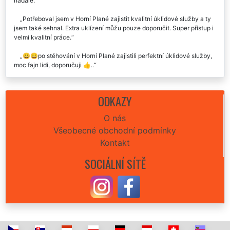
nadále.
Potřeboval jsem v Horní Plané zajistit kvalitní úklidové služby a ty
jsem také sehnal. Extra uklízení můžu pouze doporučit. Super přístup i
velmi kvalitní práce.
😀😀po stěhování v Horní Plané zajistili perfektní úklidové služby,
moc fajn lidi, doporučuji 👍..
Velmi spolehlivé a kvalitní úklidové služby. Určitě doporučuji.
ODKAZY
Úklidové služby na jedničku. Super přístup, ochota, vstřícnost,
skvěle odvedená práce. Děkuji mockrát. Doporučuji.👍😀
O nás
Všeobecné obchodní podmínky
Kontakt
SOCIÁLNÍ SÍTĚ