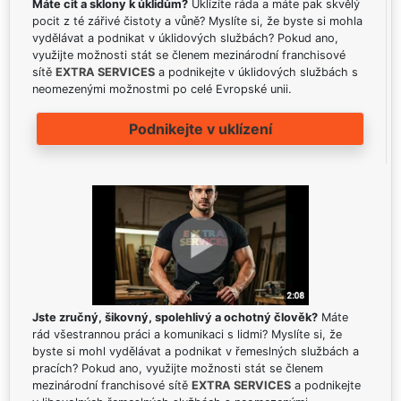
Máte cit a sklony k úklidům?
Uklízíte ráda a máte pak skvělý
pocit z té zářivé čistoty a vůně? Myslíte si, že byste si mohla
vydělávat a podnikat v úklidových službách? Pokud ano,
využijte možnosti stát se členem mezinárodní franchisové
sítě
EXTRA SERVICES
a podnikejte v úklidových službách s
neomezenými možnostmi po celé Evropské unii.
Podnikejte v uklízení
Jste zručný, šikovný, spolehlivý a ochotný člověk?
Máte
rád všestrannou práci a komunikaci s lidmi? Myslíte si, že
byste si mohl vydělávat a podnikat v řemeslných službách a
pracích? Pokud ano, využijte možnosti stát se členem
mezinárodní franchisové sítě
EXTRA SERVICES
a podnikejte