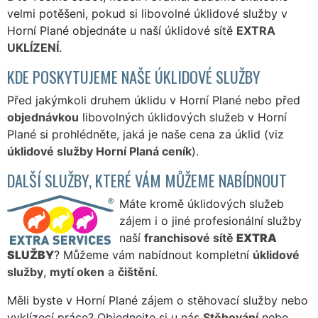
velmi potěšeni, pokud si libovolné úklidové služby v
Horní Plané objednáte u naší úklidové sítě
EXTRA
UKLÍZENÍ
.
KDE POSKYTUJEME NAŠE ÚKLIDOVÉ SLUŽBY
Před jakýmkoli druhem úklidu v Horní Plané nebo před
objednávkou
libovolných úklidových služeb v Horní
Plané si prohlédněte, jaká je naše cena za úklid (viz
úklidové služby Horní Planá ceník
).
DALŠÍ SLUŽBY, KTERÉ VÁM MŮŽEME NABÍDNOUT
Máte kromě úklidových služeb
zájem i o jiné profesionální služby
naší
franchisové sítě
EXTRA
SLUŽBY
? Můžeme vám nabídnout kompletní
úklidové
služby
,
mytí oken
a
čištění
.
Měli byste v Horní Plané zájem o stěhovací služby nebo
vyklízecí práce? Objednejte si u nás
Stěhování
nebo