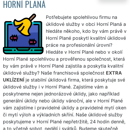
HORNÍ PLANÁ
Potřebujete spolehlivou firmu na
úklidové služby v obci Horní Planá a
hledáte někoho, kdo by vám právě v
Horní Plané poskytl kvalitní úklidové
práce na profesionální úrovni?
Hledáte v Horní Plané nebo v okolí
Horní Plané spolehlivou a prověřenou společnost, která
by vám právě v Horní Plané zajistila a poskytla kvalitní
úklidové služby? Naše franchisová společnost
EXTRA
UKLÍZENÍ
je stabilní úklidová firma, která poskytuje své
úklidové služby i v Horní Plané. Zajistíme vám a
poskytneme nejen jednorázové úklidy, jako například
generální úklidy nebo úklidy vánoční, ale v Horní Plané
vám zajistíme i pravidelné úklidy a pravidelné mytí oken
či mytí výloh a výkladních skříní. Naše úklidové služby
poskytujeme v Horní Plané nepřetržitě, 24 hodin denně,
a to včetně sobot, nedělí i svátků. Budeme skutečně