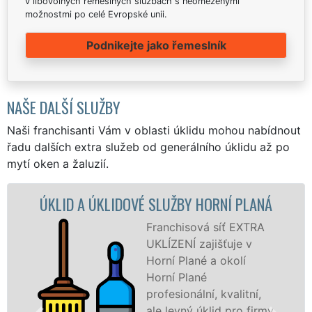
v libovolných řemeslných službách s neomezenými
možnostmi po celé Evropské unii.
Podnikejte jako řemeslník
NAŠE DALŠÍ SLUŽBY
Naši franchisanti Vám v oblasti úklidu mohou nabídnout
řadu dalších extra služeb od generálního úklidu až po
mytí oken a žaluzií.
A ÚKLIDOVÉ SLUŽBY HORNÍ PLANÁ
ÚKLIDOV
Franchisová síť EXTRA
UKLÍZENÍ zajišťuje v
Horní Plané a okolí
Horní Plané
profesionální, kvalitní,
ale levný úklid pro firmy