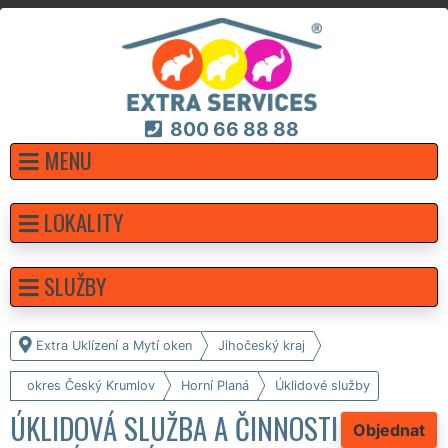
800 66 88 88
MENU
LOKALITY
SLUŽBY
Extra Uklízení a Mytí oken
Jihočeský kraj
okres Český Krumlov
Horní Planá
Úklidové služby
ÚKLIDOVÁ SLUŽBA A ČINNOSTI
Objednat