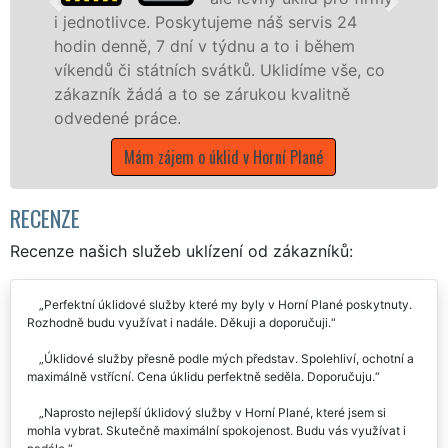
livce. Poskytujeme náš servis 24
nně, 7 dní v týdnu a to i během
nabízíme p
či státních svátků. Uklidíme vše, co
státní podn
k žádá a to se zárukou kvalitně
Jihočeském 
é práce.
Mám zá
Mám zájem o úklid v Horní Plané
RECENZE
Recenze našich služeb uklízení od zákazníků:
Perfektní úklidové služby které my byly v Horní Plané poskytnuty.
Rozhodně budu využívat i nadále. Děkuji a doporučuji.
Úklidové služby přesně podle mých představ. Spolehliví, ochotní a
maximálně vstřícní. Cena úklidu perfektně seděla. Doporučuju.
Naprosto nejlepší úklidový služby v Horní Plané, které jsem si
mohla vybrat. Skutečně maximální spokojenost. Budu vás využívat i